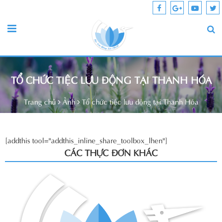
TỔ CHỨC TIỆC LƯU ĐỘNG TẠI THANH HÓA
Trang chủ
Ảnh
Tổ chức tiệc lưu động tại Thanh Hóa
[addthis tool="addthis_inline_share_toolbox_lhen"]
CÁC THỰC ĐƠN KHÁC