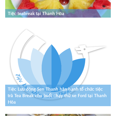
Tiệc teabreak tại Thanh Hóa
Tiệc Lưu động Sen Thanh hân hạnh tổ chức tiệc
trà Tea Break cho buổi chạy thử xe Ford tại Thanh
Hóa