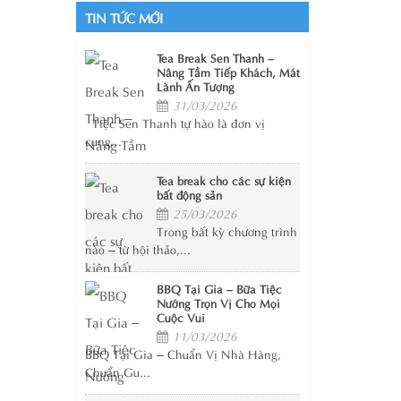
TIN TỨC MỚI
Tea Break Sen Thanh –
Nâng Tầm Tiếp Khách, Mát
Lành Ấn Tượng
31/03/2026
Tiệc Sen Thanh tự hào là đơn vị
cung...
Tea break cho các sự kiện
bất động sản
25/03/2026
Trong bất kỳ chương trình
nào – từ hội thảo,...
BBQ Tại Gia – Bữa Tiệc
Nướng Trọn Vị Cho Mọi
Cuộc Vui
11/03/2026
BBQ Tại Gia – Chuẩn Vị Nhà Hàng,
Chuẩn Gu...