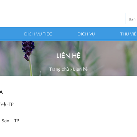
DỊCH VỤ TIỆC
DỊCH VỤ
THƯ VI
LIÊN HỆ
Trang chủ
Liên hệ
A
Vệ -TP
 Sơn – TP