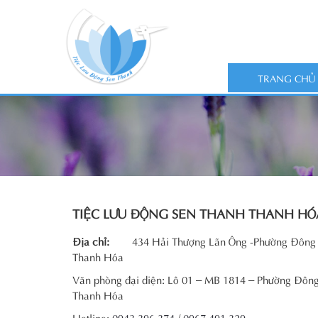
TRANG CHỦ
TIỆC LƯU ĐỘNG SEN THANH THANH HÓ
Địa chỉ:
434 Hải Thượng Lãn Ông -Phường Đông 
Thanh Hóa
Văn phòng đại diện: Lô 01 – MB 1814 – Phường Đông
Thanh Hóa
Hotline:
0943.396.374
/
0967.491.329