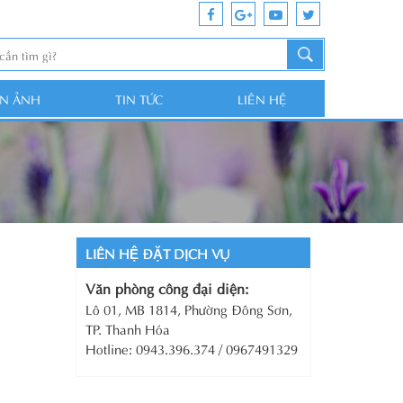
ỆN ẢNH
TIN TỨC
LIÊN HỆ
LIÊN HỆ ĐẶT DỊCH VỤ
Văn phòng công đại diện:
Lô 01, MB 1814, Phường Đông Sơn,
TP. Thanh Hóa
Hotline: 0943.396.374 / 0967491329