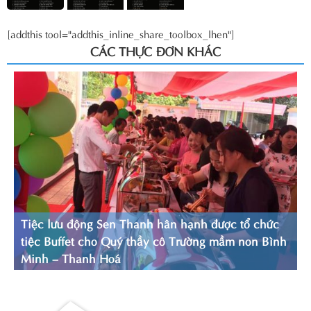
[addthis tool="addthis_inline_share_toolbox_lhen"]
CÁC THỰC ĐƠN KHÁC
Tiệc lưu động Sen Thanh hân hạnh được tổ chức
tiệc Buffet cho Quý thầy cô Trường mầm non Bình
Minh – Thanh Hoá