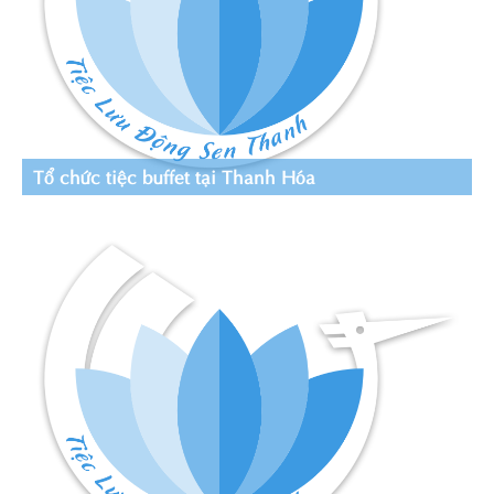
Tổ chức tiệc buffet tại Thanh Hóa