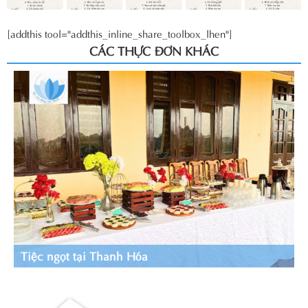
[addthis tool="addthis_inline_share_toolbox_lhen"]
CÁC THỰC ĐƠN KHÁC
Tiệc ngọt tại Thanh Hóa