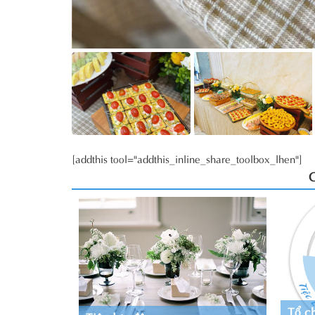
[addthis tool="addthis_inline_share_toolbox_lhen"]
Tổ ch