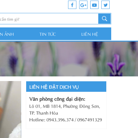
ỆN ẢNH
TIN TỨC
LIÊN HỆ
LIÊN HỆ ĐẶT DỊCH VỤ
Văn phòng công đại diện:
Lô 01, MB 1814, Phường Đông Sơn,
TP. Thanh Hóa
Hotline: 0943.396.374 / 0967491329