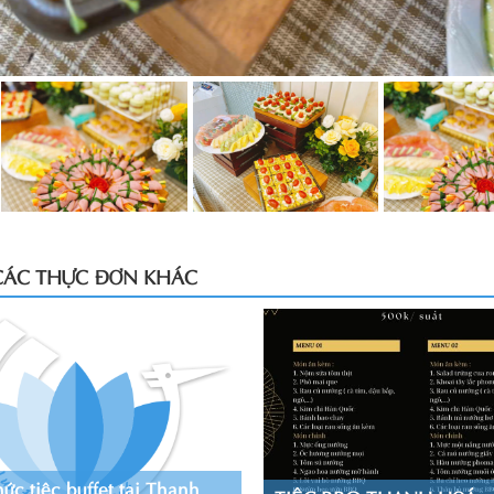
CÁC THỰC ĐƠN KHÁC
ức tiệc buffet tại Thanh