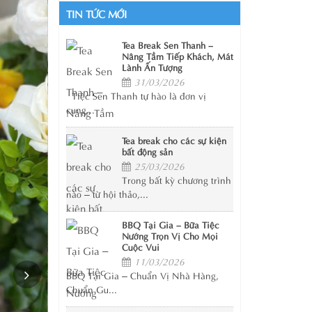
TIN TỨC MỚI
Tea Break Sen Thanh –
Nâng Tầm Tiếp Khách, Mát
Lành Ấn Tượng
31/03/2026
Tiệc Sen Thanh tự hào là đơn vị
cung...
Tea break cho các sự kiện
bất động sản
25/03/2026
Trong bất kỳ chương trình
nào – từ hội thảo,...
BBQ Tại Gia – Bữa Tiệc
Nướng Trọn Vị Cho Mọi
Cuộc Vui
11/03/2026
BBQ Tại Gia – Chuẩn Vị Nhà Hàng,
Chuẩn Gu...