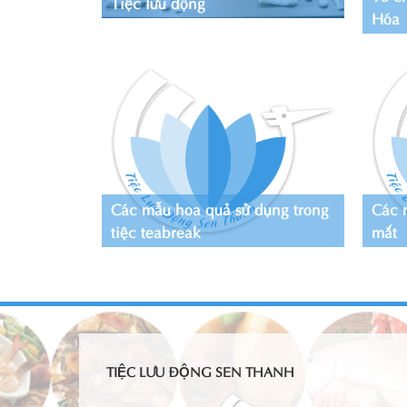
Tiệc lưu động
Hóa
Các mẫu hoa quả sử dụng trong
Các 
tiệc teabreak
mắt
TIỆC LƯU ĐỘNG SEN THANH