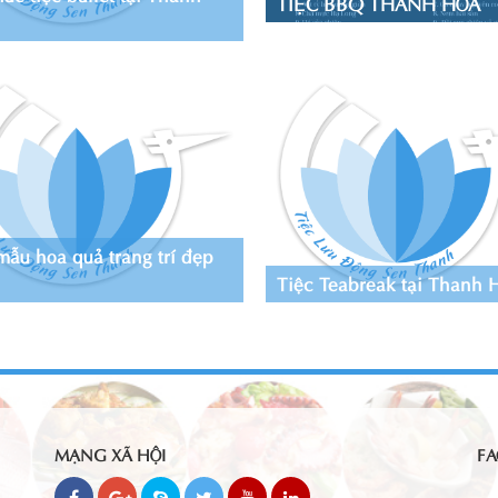
TIỆC BBQ THANH HOÁ
mẫu hoa quả trang trí đẹp
Tiệc Teabreak tại Thanh 
MẠNG XÃ HỘI
FA