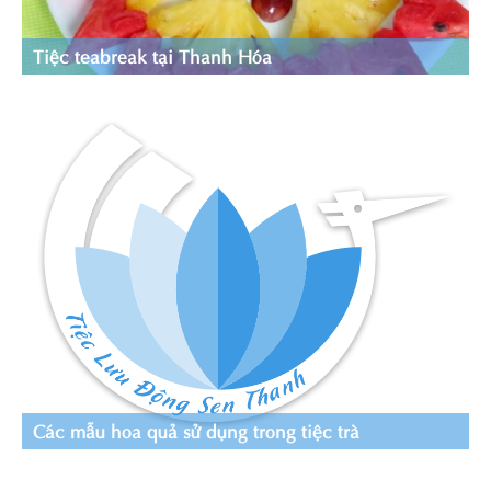
Tiệc teabreak tại Thanh Hóa
Các mẫu hoa quả sử dụng trong tiệc trà