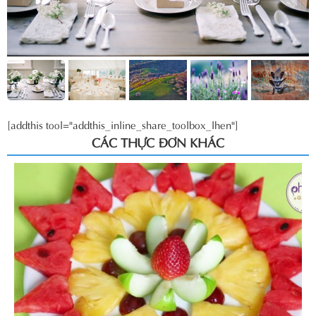
[addthis tool="addthis_inline_share_toolbox_lhen"]
CÁC THỰC ĐƠN KHÁC