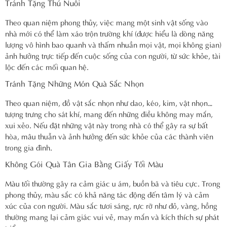
Tránh Tặng Thú Nuôi
Theo quan niệm phong thủy, việc mang một sinh vật sống vào
nhà mới có thể làm xáo trộn trường khí (được hiểu là dòng năng
lượng vô hình bao quanh và thấm nhuần mọi vật, mọi không gian)
ảnh hưởng trực tiếp đến cuộc sống của con người, từ sức khỏe, tài
lộc đến các mối quan hệ.
Tránh Tặng Những Món Quà Sắc Nhọn
Theo quan niệm, đồ vật sắc nhọn như dao, kéo, kim, vật nhọn…
tượng trưng cho sát khí, mang đến những điều không may mắn,
xui xẻo. Nếu đặt những vật này trong nhà có thể gây ra sự bất
hòa, mâu thuẫn và ảnh hưởng đến sức khỏe của các thành viên
trong gia đình.
Không Gói Quà Tân Gia Bằng Giấy Tối Màu
Màu tối thường gây ra cảm giác u ám, buồn bã và tiêu cực. Trong
phong thủy, màu sắc có khả năng tác động đến tâm lý và cảm
xúc của con người. Màu sắc tươi sáng, rực rỡ như đỏ, vàng, hồng
thường mang lại cảm giác vui vẻ, may mắn và kích thích sự phát