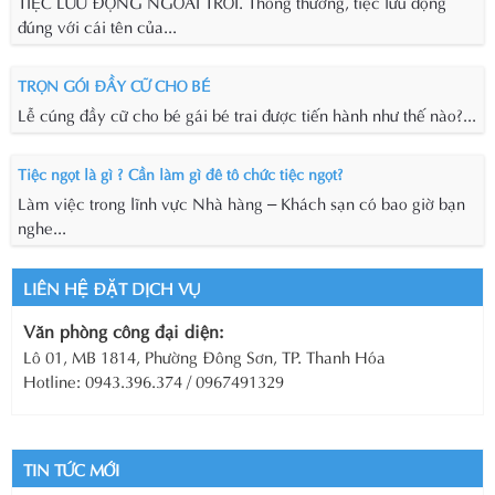
TIỆC LƯU ĐỘNG NGOÀI TRỜI. Thông thường, tiệc lưu động
đúng với cái tên của...
TRỌN GÓI ĐẦY CỮ CHO BÉ
Lễ cúng đầy cữ cho bé gái bé trai được tiến hành như thế nào?...
Tiệc ngọt là gì ? Cần làm gì đê tô chức tiệc ngọt?
Làm việc trong lĩnh vực Nhà hàng – Khách sạn có bao giờ bạn
nghe...
LIÊN HỆ ĐẶT DỊCH VỤ
Văn phòng công đại diện:
Lô 01, MB 1814, Phường Đông Sơn, TP. Thanh Hóa
Hotline: 0943.396.374 / 0967491329
TIN TỨC MỚI