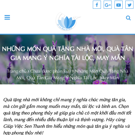
NHỮNG MÓN QUÀ TẶNG NHÀ MỚI, QUÀ TÂN
GIA MANG Ý NGHĨA TÀI LỘC, MAY MẮN
Trang chủ
Chưa được phân loại
Những Món Quà Tặng Nhà
Mới, Quà Tân Gia Mang Ý Nghĩa Tài Lộc, May Mắn
Quà tặng nhà mới không chỉ mang ý nghĩa chúc mừng tân gia,
mà còn gửi gắm mong muốn may mắn, tài lộc và bình an. Chọn
quà tặng theo phong thủy sẽ giúp gia chủ có một khởi đầu mới tốt
lành, mang đến nhiều điều thuận lợi và thịnh vượng. Hãy cùng
Giúp Việc Sen Thanh tìm hiểu những món quà tân gia ý nghĩa và
hợp phong thủy nhé!