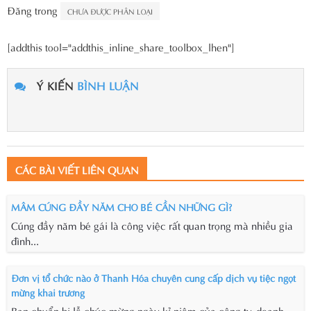
Đăng trong
CHƯA ĐƯỢC PHÂN LOẠI
[addthis tool="addthis_inline_share_toolbox_lhen"]
Ý KIẾN
BÌNH LUẬN
CÁC BÀI VIẾT LIÊN QUAN
MÂM CÚNG ĐẦY NĂM CHO BÉ CẦN NHỮNG GÌ?
Cúng đầy năm bé gái là công việc rất quan trọng mà nhiều gia
đình...
Đơn vị tổ chức nào ở Thanh Hóa chuyên cung cấp dịch vụ tiệc ngọt
mừng khai trương
Bạn chuẩn bị lễ chúc mừng ngày kỉ niệm của công ty, doanh