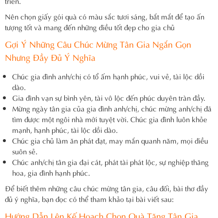
triển.
Nên chọn giấy gói quà có màu sắc tươi sáng, bắt mắt để tạo ấn
tượng tốt và mang đến những điều tốt đẹp cho gia chủ
Gợi Ý Những Câu Chúc Mừng Tân Gia Ngắn Gọn
Nhưng Đầy Đủ Ý Nghĩa
Chúc gia đình anh/chị có tổ ấm hạnh phúc, vui vẻ, tài lộc dồi
dào.
Gia đình vạn sự bình yên, tài vô lộc đến phúc duyên tràn đầy.
Mừng ngày tân gia của gia đình anh/chị, chúc mừng anh/chị đã
tìm được một ngôi nhà mới tuyệt vời. Chúc gia đình luôn khỏe
mạnh, hạnh phúc, tài lộc dồi dào.
Chúc gia chủ làm ăn phát đạt, may mắn quanh năm, mọi điều
suôn sẻ.
Chúc anh/chị tân gia đại cát, phát tài phát lộc, sự nghiệp thăng
hoa, gia đình hạnh phúc.
Để biết thêm những câu chúc mừng tân gia, câu đối, bài thơ đầy
đủ ý nghĩa, bạn đọc có thể tham khảo tại bài viết sau:
Hướng Dẫn Lên Kế Hoạch Chọn Quà Tặng Tân Gia