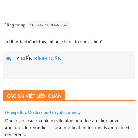
Đăng trong
CHƯA ĐƯỢC PHÂN LOẠI
[addthis tool="addthis_inline_share_toolbox_lhen"]
Ý KIẾN
BÌNH LUẬN
CÁC BÀI VIẾT LIÊN QUAN
Osteopathic Doctors and Cryptocurrency
Doctors of osteopathic medication practice an alternative
approach to remedies. These medical professionals are patient-
centered...