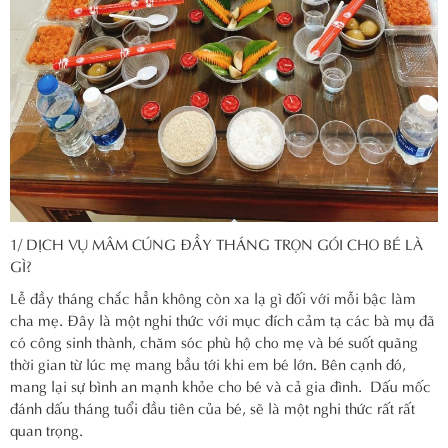
1/ DỊCH VỤ MÂM CÚNG ĐẦY THÁNG TRỌN GÓI CHO BÉ LÀ
GÌ?
Lễ đầy tháng chắc hẳn không còn xa lạ gì đối với mỗi bậc làm
cha mẹ. Đây là một nghi thức với mục đích cảm tạ các bà mụ đã
có công sinh thành, chăm sóc phù hộ cho mẹ và bé suốt quãng
thời gian từ lúc mẹ mang bầu tới khi em bé lớn. Bên cạnh đó,
mang lại sự bình an mạnh khỏe cho bé và cả gia đình. Dấu mốc
đánh dấu tháng tuổi đầu tiên của bé, sẽ là một nghi thức rất rất
quan trọng.