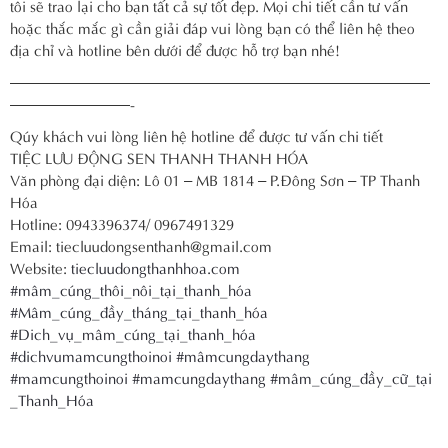
tôi sẽ trao lại cho bạn tất cả sự tốt đẹp. Mọi chi tiết cần tư vấn
hoặc thắc mắc gì cần giải đáp vui lòng bạn có thể liên hệ theo
địa chỉ và hotline bên dưới để được hỗ trợ bạn nhé!
————————————————————————————
————————-
Qúy khách vui lòng liên hệ hotline để được tư vấn chi tiết
TIỆC LƯU ĐỘNG SEN THANH THANH HÓA
Văn phòng đại diện: Lô 01 – MB 1814 – P.Đông Sơn – TP Thanh
Hóa
Hotline: 0943396374/ 0967491329
Email: tiecluudongsenthanh@gmail.com
Website:
tiecluudongthanhhoa.com
#mâm_cúng_thôi_nôi_tại_thanh_hóa
#Mâm_cúng_đầy_tháng_tại_thanh_hóa
#Dich_vụ_mâm_cúng_tại_thanh_hóa
#dichvumamcungthoinoi
#mâmcungdaythang
#mamcungthoinoi
#mamcungdaythang
#mâm_cúng_đầy_cữ_tại
_Thanh_Hóa