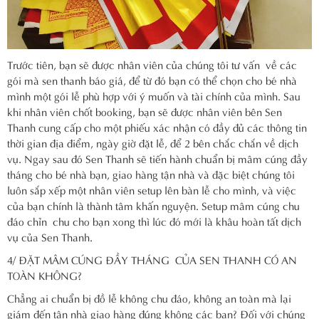
Trước tiên, bạn sẽ được nhân viên của chúng tôi tư vấn về các
gói mà sen thanh báo giá, để từ đó bạn có thể chọn cho bé nhà
mình một gói lễ phù hợp với ý muốn và tài chính của mình. Sau
khi nhân viên chốt booking, bạn sẽ được nhân viên bên Sen
Thanh cung cấp cho một phiếu xác nhận có đầy đủ các thông tin
thời gian địa điểm, ngày giờ đặt lễ, để 2 bên chắc chắn về dịch
vụ. Ngay sau đó Sen Thanh sẽ tiến hành chuẩn bị mâm cúng đầy
tháng cho bé nhà bạn, giao hàng tận nhà và đặc biệt chúng tôi
luôn sắp xếp một nhân viên setup lên bàn lễ cho mình, và việc
của bạn chính là thành tâm khấn nguyện. Setup mâm cúng chu
đáo chỉn chu cho bạn xong thì lúc đó mới là khâu hoàn tất dịch
vụ của Sen Thanh.
4/ ĐẶT MÂM CÚNG ĐẦY THÁNG CỦA SEN THANH CÓ AN
TOÀN KHÔNG?
Chẳng ai chuẩn bị đồ lễ không chu đáo, không an toàn mà lại
giám đến tận nhà giao hàng đúng không các bạn? Đối với chúng