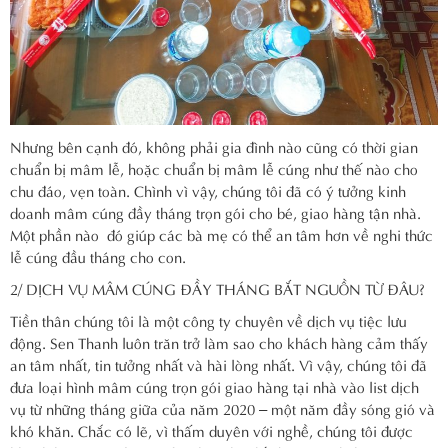
Nhưng bên cạnh đó, không phải gia đình nào cũng có thời gian
chuẩn bị mâm lễ, hoặc chuẩn bị mâm lễ cúng như thế nào cho
chu đáo, vẹn toàn. Chình vì vậy, chúng tôi đã có ý tưởng kinh
doanh mâm cúng đầy tháng trọn gói cho bé, giao hàng tận nhà.
Một phần nào đó giúp các bà mẹ có thể an tâm hơn về nghi thức
lễ cúng đầu tháng cho con.
2/ DỊCH VỤ MÂM CÚNG ĐẦY THÁNG BẮT NGUỒN TỪ ĐÂU?
Tiền thân chúng tôi là một công ty chuyên về dịch vụ tiệc lưu
động. Sen Thanh luôn trăn trở làm sao cho khách hàng cảm thấy
an tâm nhất, tin tưởng nhất và hài lòng nhất. Vì vậy, chúng tôi đã
đưa loại hình mâm cúng trọn gói giao hàng tại nhà vào list dịch
vụ từ những tháng giữa của năm 2020 – một năm đầy sóng gió và
khó khăn. Chắc có lẽ, vì thấm duyên với nghề, chúng tôi được