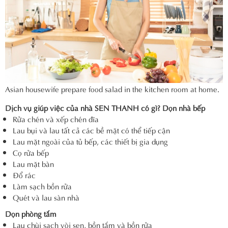
Asian housewife prepare food salad in the kitchen room at home.
Dịch vụ giúp việc của nhà SEN THANH có gì?
Dọn nhà bếp
Rửa chén và xếp chén đĩa
Lau bụi và lau tất cả các bề mặt có thể tiếp cận
Lau mặt ngoài của tủ bếp, các thiết bị gia dụng
Cọ rửa bếp
Lau mặt bàn
Đổ rác
Làm sạch bồn rửa
Quét và lau sàn nhà
Dọn phòng tắm
Lau chùi sạch vòi sen, bồn tắm và bồn rửa