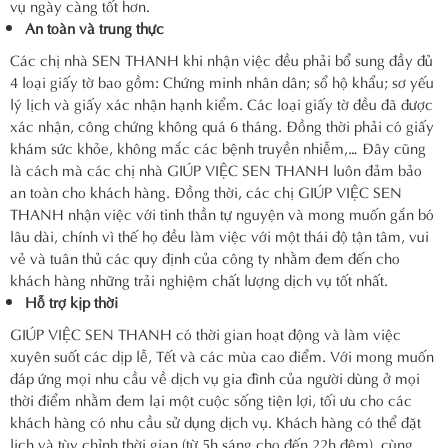
vụ ngày càng tốt hơn.
An toàn và trung thực
Các chị nhà SEN THANH khi nhận việc đều phải bổ sung đầy đủ
4 loại giấy tờ bao gồm: Chứng minh nhân dân; sổ hộ khẩu; sơ yếu
lý lịch và giấy xác nhận hạnh kiểm. Các loại giấy tờ đều đã được
xác nhận, công chứng không quá 6 tháng. Đồng thời phải có giấy
khám sức khỏe, không mắc các bệnh truyền nhiễm,… Đây cũng
là cách mà các chị nhà GIÚP VIỆC SEN THANH luôn đảm bảo
an toàn cho khách hàng.
Đồng thời, các chị GIÚP VIỆC SEN
THANH nhận việc với tinh thần tự nguyện và mong muốn gắn bó
lâu dài, chính vì thế họ đều làm việc với một thái độ tận tâm, vui
vẻ và tuân thủ các quy định của công ty nhằm đem đến cho
khách hàng những trải nghiệm chất lượng dịch vụ tốt nhất.
Hỗ trợ kịp thời
GIÚP VIỆC SEN THANH có thời gian hoạt động và làm việc
xuyên suốt các dịp lễ, Tết và các mùa cao điểm. Với mong muốn
đáp ứng mọi nhu cầu về dịch vụ gia đình của người dùng ở mọi
thời điểm nhằm đem lại một cuộc sống tiện lợi, tối ưu cho các
khách hàng có nhu cầu sử dụng dịch vụ.
Khách hàng có thể đặt
lịch và tùy chỉnh thời gian (từ 5h sáng cho đến 22h đêm), cùng