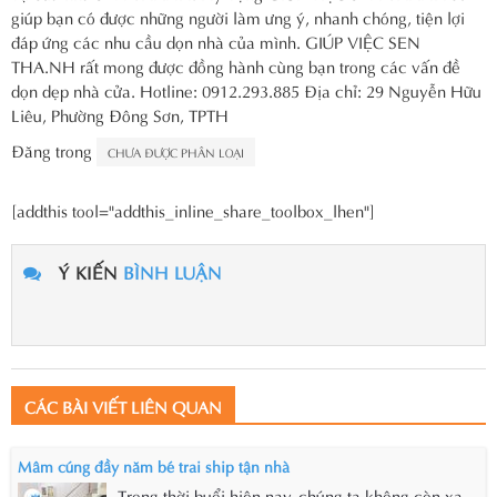
giúp bạn có được những người làm ưng ý, nhanh chóng, tiện lợi
đáp ứng các nhu cầu dọn nhà của mình. GIÚP VIỆC SEN
THA.NH rất mong được đồng hành cùng bạn trong các vấn đề
dọn dẹp nhà cửa.
Hotline: 0912.293.885
Địa chỉ: 29 Nguyễn Hữu
Liêu, Phường Đông Sơn, TPTH
Đăng trong
CHƯA ĐƯỢC PHÂN LOẠI
[addthis tool="addthis_inline_share_toolbox_lhen"]
Ý KIẾN
BÌNH LUẬN
CÁC BÀI VIẾT LIÊN QUAN
Mâm cúng đầy năm bé trai ship tận nhà
Trong thời buổi hiện nay, chúng ta không còn xa