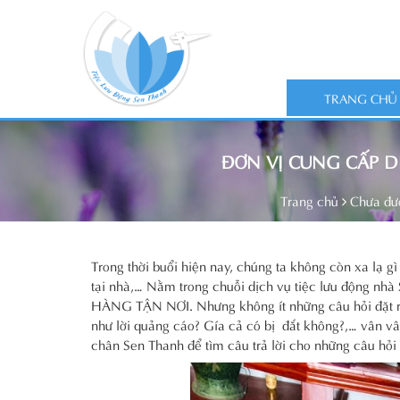
TRANG CHỦ
ĐƠN VỊ CUNG CẤP D
Trang chủ
Chưa đư
Trong thời buổi hiện nay, chúng ta không còn xa lạ gì
tại nhà,… Nằm trong chuỗi dịch vụ tiệc lưu độn
HÀNG TẬN NƠI. Nhưng không ít những câu hỏi đặt r
như lời quảng cáo? Gía cả có bị đắt không?,… vân v
chân Sen Thanh để tìm câu trả lời cho những câu hỏi 