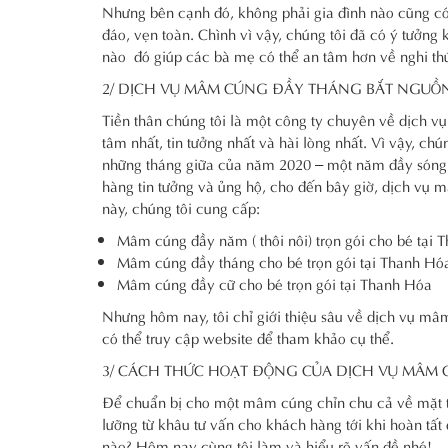
Nhưng bên cạnh đó, không phải gia đình nào cũng có
đáo, vẹn toàn. Chình vì vậy, chúng tôi đã có ý tưởn
nào đó giúp các bà mẹ có thể an tâm hơn về nghi th
2/ DỊCH VỤ MÂM CÚNG ĐẦY THÁNG BẮT NGUỒN
Tiền thân chúng tôi là một công ty chuyên về dịch v
tâm nhất, tin tưởng nhất và hài lòng nhất. Vì vậy, chú
những tháng giữa của năm 2020 – một năm đầy sóng g
hàng tin tưởng và ủng hộ, cho đến bây giờ, dịch vụ 
này, chúng tôi cung cấp:
Mâm cúng đầy năm ( thôi nôi) trọn gói cho bé tại
Mâm cúng đầy tháng cho bé trọn gói tại Thanh Hó
Mâm cúng đầy cữ cho bé trọn gói tại Thanh Hóa
Nhưng hôm nay, tôi chỉ giới thiệu sâu về dịch vụ 
có thể truy cập website để tham khảo cụ thể.
3/ CÁCH THỨC HOẠT ĐỘNG CỦA DỊCH VỤ MÂM 
Để chuẩn bị cho một mâm cúng chỉn chu cả về mặt th
lưỡng từ khâu tư vấn cho khách hàng tới khi hoàn tất
nào? Hôm nay cùng tôi làm và hiểu rõ vấn đề nhé!