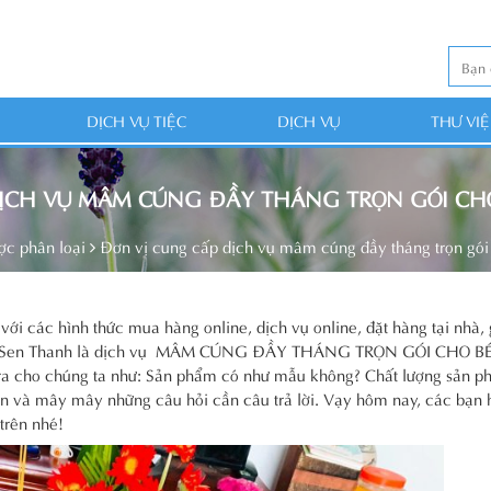
DỊCH VỤ TIỆC
DỊCH VỤ
THƯ VI
ỊCH VỤ MÂM CÚNG ĐẦY THÁNG TRỌN GÓI CH
ợc phân loại
Đơn vị cung cấp dịch vụ mâm cúng đầy tháng trọn gói 
 với các hình thức mua hàng online, dịch vụ online, đặt hàng tại nhà,
g nhà Sen Thanh là dịch vụ MÂM CÚNG ĐẦY THÁNG TRỌN GÓI CHO B
a cho chúng ta như: Sản phẩm có như mẫu không? Chất lượng sản p
ân và mây mây những câu hỏi cần câu trả lời. Vạy hôm nay, các bạn 
trên nhé!