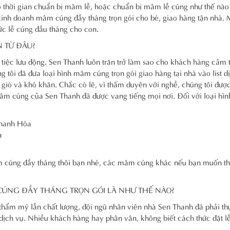
 thời gian chuẩn bị mâm lễ, hoặc chuẩn bị mâm lễ cúng như thế nào
g kinh doanh mâm cúng đầy tháng trọn gói cho bé, giao hàng tận nhà.
ức lễ cúng đầu tháng cho con.
 TỪ ĐÂU?
ụ tiệc lưu động. Sen Thanh luôn trăn trở làm sao cho khách hàng cảm 
ng tôi đã đưa loại hình mâm cúng trọn gói giao hàng tại nhà vào list d
ió và khó khăn. Chắc có lẽ, vì thấm duyên với nghề, chúng tôi đượ
mâm cúng của Sen Thanh đã được vang tiếng mọi nơi. Đối với loại hìn
 Thanh Hóa
a
mâm cúng đầy tháng thôi bạn nhé, các mâm cúng khác nếu bạn muốn 
CÚNG ĐẦY THÁNG TRỌN GÓI LÀ NHƯ THẾ NÀO?
ẩm mỹ lẫn chất lượng, đội ngũ nhân viên nhà Sen Thanh đã phải th
 dịch vụ. Nhiều khách hàng hay phân vân, không biết cách thức đặt l