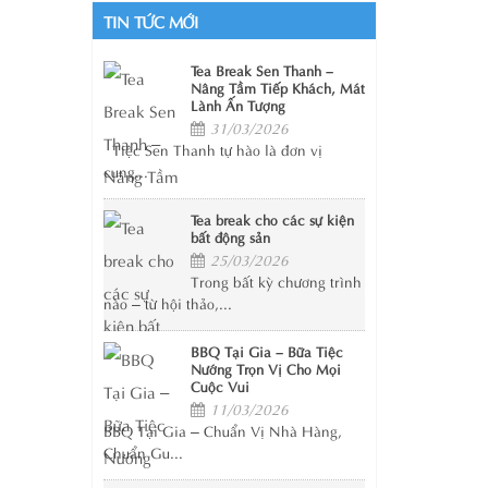
TIN TỨC MỚI
Tea Break Sen Thanh –
Nâng Tầm Tiếp Khách, Mát
Lành Ấn Tượng
31/03/2026
Tiệc Sen Thanh tự hào là đơn vị
cung...
Tea break cho các sự kiện
bất động sản
25/03/2026
Trong bất kỳ chương trình
nào – từ hội thảo,...
BBQ Tại Gia – Bữa Tiệc
Nướng Trọn Vị Cho Mọi
Cuộc Vui
11/03/2026
BBQ Tại Gia – Chuẩn Vị Nhà Hàng,
Chuẩn Gu...