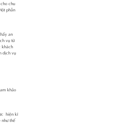
 cho chu
 Một phần
thấy an
ịch vụ từ
c khách
h dịch vụ
tham khảo
ực hiện kĩ
ễ như thế