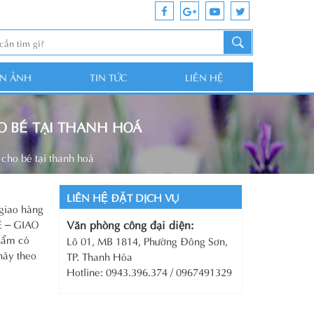
ỆN ẢNH
TIN TỨC
LIÊN HỆ
O BÉ TẠI THANH HOÁ
cho bé tại thanh hoá
LIÊN HỆ ĐẶT DỊCH VỤ
 giao hàng
É – GIAO
Văn phòng công đại diện:
hẩm có
Lô 01, MB 1814, Phường Đông Sơn,
hãy theo
TP. Thanh Hóa
Hotline: 0943.396.374 / 0967491329