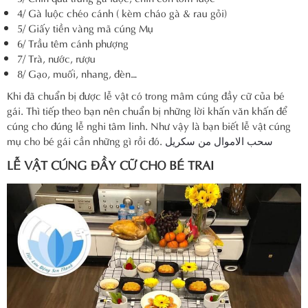
4/ Gà luộc chéo cánh ( kèm cháo gà & rau gỏi)
5/ Giấy tiền vàng mã cúng Mụ
6/ Trầu têm cánh phượng
7/ Trà, nước, rượu
8/ Gạo, muối, nhang, đèn…
Khi đã chuẩn bị được lễ vật có trong mâm cúng đầy cữ của bé
gái. Thì tiếp theo bạn nên chuẩn bị những lời khấn văn khấn để
cúng cho đúng lễ nghi tâm linh. Như vậy là bạn biết lễ vật cúng
mụ cho bé gái cần những gì rồi đó.
سحب الاموال من سكريل
LỄ VẬT CÚNG ĐẦY CỮ CHO BÉ TRAI