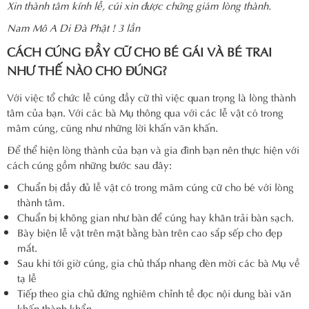
Xin thành tâm kính lễ, cúi xin được chứng giám lòng thành.
Nam Mô A Di Đà Phật ! 3 lần
CÁCH CÚNG ĐẦY CỮ CHO BÉ GÁI VÀ BÉ TRAI
NHƯ THẾ NÀO CHO ĐÚNG?
Với việc tổ chức lễ cúng đầy cữ thì việc quan trọng là lòng thành
tâm của bạn. Với các bà Mụ thông qua với các lễ vật có trong
mâm cúng, cũng như những lời khấn văn khấn.
Để thể hiện lòng thành của bạn và gia đình bạn nên thực hiện với
cách cúng gồm những bước sau đây:
Chuẩn bị đầy đủ lễ vật có trong mâm cúng cữ cho bé với lòng
thành tâm.
Chuẩn bị không gian như bàn để cúng hay khăn trải bàn sạch.
Bày biện lễ vật trên mặt bằng bàn trên cao sắp sếp cho đẹp
mắt.
Sau khi tới giờ cúng, gia chủ thắp nhang đèn mời các bà Mụ về
tạ lễ
Tiếp theo gia chủ đứng nghiêm chỉnh tề đọc nội dung bài văn
khấn thành khẩn.