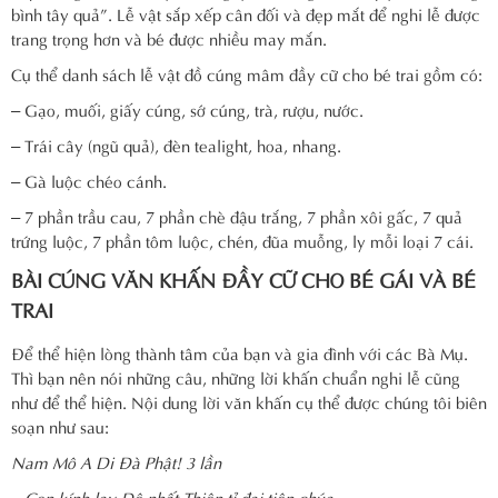
bình tây quả”. Lễ vật sắp xếp cân đối và đẹp mắt để nghi lễ được
trang trọng hơn và bé được nhiều may mắn.
Cụ thể danh sách lễ vật đồ cúng mâm đầy cữ cho bé trai gồm có:
– Gạo, muối, giấy cúng, sớ cúng, trà, rượu, nước.
– Trái cây (ngũ quả), đèn tealight, hoa, nhang.
– Gà luộc chéo cánh.
– 7 phần trầu cau, 7 phần chè đậu trắng, 7 phần xôi gấc, 7 quả
trứng luộc, 7 phần tôm luộc, chén, đũa muỗng, ly mỗi loại 7 cái.
BÀI CÚNG VĂN KHẤN ĐẦY CỮ CHO BÉ GÁI VÀ BÉ
TRAI
Để thể hiện lòng thành tâm của bạn và gia đình với các Bà Mụ.
Thì bạn nên nói những câu, những lời khấn chuẩn nghi lễ cũng
như để thể hiện. Nội dung lời văn khấn cụ thể được chúng tôi biên
soạn như sau:
Nam Mô A Di Đà Phật! 3 lần
– Con kính lạy Đệ nhất Thiên tỉ đại tiên chúa