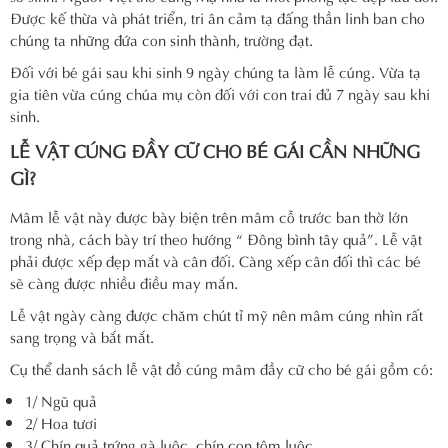
Được kế thừa và phát triển, tri ân cảm tạ đấng thần linh ban cho
chúng ta những đứa con sinh thành, trường đạt.
Đối với bé gái sau khi sinh 9 ngày chúng ta làm lễ cúng. Vừa tạ
gia tiên vừa cúng chúa mụ còn đối với con trai đủ 7 ngày sau khi
sinh.
LỄ VẬT CÚNG ĐẦY CỮ CHO BÉ GÁI CẦN NHỮNG
GÌ?
Mâm lễ vật này được bày biện trên mâm cỗ trước ban thờ lớn
trong nhà, cách bày trí theo hướng “ Đông bình tây quả”. Lễ vật
phải được xếp đẹp mắt và cân đối. Càng xếp cân đối thì các bé
sẽ càng được nhiều điều may mắn.
Lễ vật ngày càng được chăm chút tỉ mỹ nên mâm cúng nhìn rất
sang trọng và bắt mắt.
Cụ thể danh sách lễ vật đồ cúng mâm đầy cữ cho bé gái gồm có:
1/ Ngũ quả
2/ Hoa tươi
3/ Chín quả trứng gà luộc, chín con tôm luộc