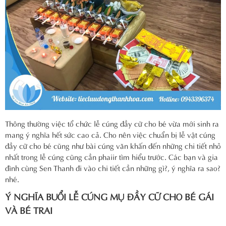
Thông thường việc tổ chức lễ cúng đầy cữ cho bé vừa mới sinh ra
mang ý nghĩa hết sức cao cả. Cho nên việc chuẩn bị lễ vật cúng
đầy cữ cho bé cũng như bài cúng văn khấn đến những chi tiết nhỏ
nhất trong lễ cúng cũng cần phaiir tìm hiểu trước. Các bạn và gia
đình cùng Sen Thanh đi vào chi tiết cần những gì?, ý nghĩa ra sao?
nhé.
Ý NGHĨA BUỔI LỄ CÚNG MỤ ĐẦY CỮ CHO BÉ GÁI
VÀ BÉ TRAI