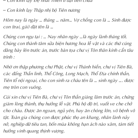
– Con kính lạy Thập nhị bộ Tiên nương
Hôm nay là ngày … tháng … năm… Vợ chồng con là … Sinh được
con (trai, gái) đặt tên là …
Chúng con ngụ tại : … Nay nhân ngày …là ngày lành tháng tốt.
Chúng con thành tâm sửa biện hương hoa lễ vật và các thứ cúng
dâng bày lên trước án, trước bàn tọa chư vị Tôn thân kính cẩn tâu
trình :
Nhờ ơn thập phương chư Phật, chư vị Thánh hiền, chư vị Tiên Bà,
các đấng Thần linh, Thổ Công, Long Mạch, Thổ Địa chính thần,
Tiên tổ nội ngoại, cho con sinh ra cháu tên là … sinh ngày …. được
mẹ tròn con vuông.
Cúi xin chư vị Tiên Bà, chư vị Tôn thần giáng lâm trước án, chứng
giám lòng thành, thụ hưởng lễ vật. Phù hộ độ trì, vuốt ve che chở
cho cháu. Được ăn ngoan, ngủ yên, hay ăn chóng lớn, vô bệnh vô
tật. Toàn gia chúng con được phúc thọ an khang, nhân lành nảy
nở, nghiệp dữ tiêu tan, bốn mùa không hạn ách nào xâm, tám tiết
hưởng vinh quang thịnh vượng.