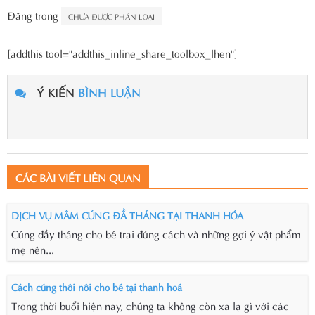
Đăng trong
CHƯA ĐƯỢC PHÂN LOẠI
[addthis tool="addthis_inline_share_toolbox_lhen"]
Ý KIẾN
BÌNH LUẬN
CÁC BÀI VIẾT LIÊN QUAN
DỊCH VỤ MÂM CÚNG ĐẦ THÁNG TẠI THANH HÓA
Cúng đầy tháng cho bé trai đúng cách và những gợi ý vật phẩm
mẹ nên...
Cách cúng thôi nôi cho bé tại thanh hoá
Trong thời buổi hiện nay, chúng ta không còn xa lạ gì với các