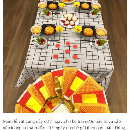
Mâm lễ vật cúng đầy cữ 7 ngày cho bé trai được bày trí và sắp
xếp tương tự mâm đầy cữ 9 ngày cho bé gái theo quy luật “Đông