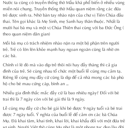
Nước ta cũng có truyền thống thờ Mẫu khá phổ biến ở nhiều vùng
miền nói chung. Truyền thống thờ Mẫu quan niệm rằng các đứa
trẻ được sinh ra. Nhờ bàn tay nhào nặn của chư vị Tiên Chúa đầu
thai. Tên gọi khác là Mẹ Sinh, mẹ Sanh hay thân thuộc. Nhất là
mười hai bà mụ và một vị Chúa Thiên thai cùng với ba Đức Ông (
theo quan niệm dân gian)
Mỗi bà mụ có trách nhiệm nhào nặn ra một bộ phận trên người
trẻ. Trẻ có lớn lên khỏe mạnh hay ngoan ngoãn cũng là nhờ ơn
các bà.
Chính vì lẽ đó mà vào dịp trẻ thôi nôi hay đầy tháng thì cả gia
đình của trẻ. Sẽ cùng nhau tổ chức một buổi lễ cúng mụ cảm tạ.
Riêng lễ cúng mụ đầy cữ cũng là dịp để cả nhà mong các bà phù
hộ cho bé mau cứng cáp, bình an …
Nhiều gia đình thắc mắc đầy cữ là bao nhiêu ngày? Đối với bé
trai thì là 7 ngày còn với bé gái thì là 9 ngày.
Lễ cúng mụ đầy cữ cho bé gái khi bé được 9 ngày tuổi và bé trai
được 7 ngày tuổi. Ý nghĩa của buổi lễ để cảm ơn các bà Chúa
Mụ. Đã khai tâm, khai tính, khai lời, khai khẩu đối với một đứa trẻ
sơ sinh. Người Việt thờ cúng Mụ như là môt phong tục đẹp lâu đời.