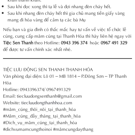
Sau khi đọc xong thì tạ lễ và đợi nhang đèn cháy hết.
Sau khi nhang đèn cháy hết thì gia chủ mang tiền giấy vàng
mang đi hóa vàng để cảm tạ các bà Mụ
Nếu bạn và gia đình có thắc mắc hay tư vấn về việc tổ chức lễ
cúng, cung cấp mâm cúng tại Thanh Hóa thì hãy liên hệ ngay với
Tiệc Sen Thanh
theo Hotline:
0943 396 374
hoặc
0967 491 329
để được tư vấn chính xác nhất nhé.
TIỆC LƯU ĐỘNG SEN THANH THANH HÓA
Văn phòng đại diện: Lô 01 – MB 1814 – P.Đông Sơn – TP Thanh
Hóa
Hotline: 0943396374/ 0967491329
Email: tiecluudongsenthanh@gmail.com
Website:
tiecluudongthanhhoa.com
#mâm_cúng_thôi_nôi_tại_thanh_hóa
#Mâm_cúng_đầy_tháng_tại_thanh_hóa
#Dich_vụ_mâm_cúng_tại_thanh_hóa
#dichvumamcungthoinoi #mâmcungdaythang