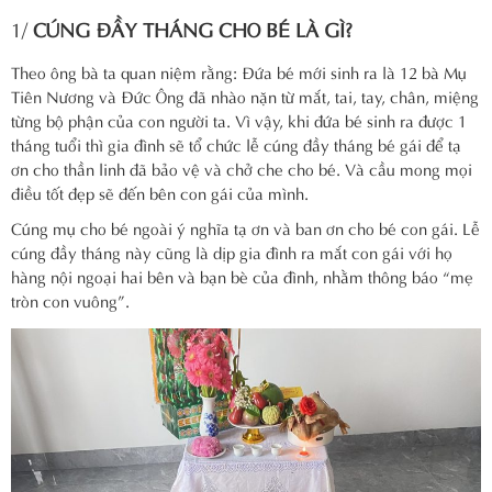
1/
CÚNG ĐẦY THÁNG CHO BÉ LÀ GÌ?
Theo ông bà ta quan niệm rằng: Đứa bé mới sinh ra là 12 bà Mụ
Tiên Nương và Đức Ông đã nhào nặn từ mắt, tai, tay, chân, miệng
từng bộ phận của con người ta. Vì vậy, khi đứa bé sinh ra được 1
tháng tuổi thì gia đình sẽ tổ chức lễ cúng đầy tháng bé gái để tạ
ơn cho thần linh đã bảo vệ và chở che cho bé. Và cầu mong mọi
điều tốt đẹp sẽ đến bên con gái của mình.
Cúng mụ cho bé ngoài ý nghĩa tạ ơn và ban ơn cho bé con gái. Lễ
cúng đầy tháng này cũng là dịp gia đình ra mắt con gái với họ
hàng nội ngoại hai bên và bạn bè của đình, nhằm thông báo “mẹ
tròn con vuông”.