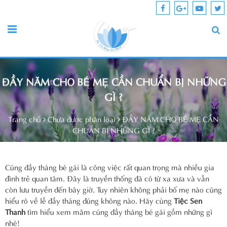
ĐẦY NĂM CHO BÉ MẸ CẦN CHUẨN BỊ NHỮNG
GÌ ?
Trang chủ
Chưa được phân loại
ĐẦY NĂM CHO BÉ MẸ CẦN
CHUẨN BỊ NHỮNG GÌ ?
Cúng đầy tháng bé gái là công việc rất quan trọng mà nhiều gia
đình trẻ quan tâm. Đây là truyền thống đã có từ xa xưa và vẫn
còn lưu truyền đến bây giờ. Tuy nhiên không phải bố mẹ nào cũng
hiểu rõ về lễ đầy tháng đúng không nào. Hãy cùng
Tiệc Sen
Thanh
tìm hiểu xem mâm cúng đầy tháng bé gái gồm những gì
nhé!