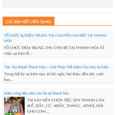
CÁC BÀI VIẾT LIÊN QUAN
TỔ CHỨC SỰ KIỆN TRUNG THU CHUYÊN NGHIỆP TẠI THANH
HÓA
TỔ CHỨC ĐÊM TRUNG THU CHO BÉ TẠI THANH HÓA Tổ
chức sự kiện lễ...
Tiệc Tea Break Thanh Hóa – Giải Pháp Tiết Kiệm Cho Mọi Sự Kiện
Trong bất kỳ sự kiện nào, từ hội nghị, hội thảo, đến tiệc cưới
hay...
Mâm cúng đầy năm cho bé tại thanh hóa
TẠI SAO NÊN CHỌN TIỆC SEN THANH LÀM
#LỄ_ĐẦY_CỮ , #ĐẦY_THÁNG , #THÔI_NÔI
CHO CON?...