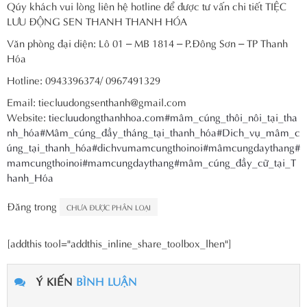
Qúy khách vui lòng liên hệ hotline để được tư vấn chi tiết TIỆC
LƯU ĐỘNG SEN THANH THANH HÓA
Văn phòng đại diện: Lô 01 – MB 1814 – P.Đông Sơn – TP Thanh
Hóa
Hotline: 0943396374/ 0967491329
Email: tiecluudongsenthanh@gmail.com
Website:
tiecluudongthanhhoa.com
#mâm_cúng_thôi_nôi_tại_tha
nh_hóa
#Mâm_cúng_đầy_tháng_tại_thanh_hóa
#Dich_vụ_mâm_c
úng_tại_thanh_hóa
#dichvumamcungthoinoi
#mâmcungdaythang
#
mamcungthoinoi
#mamcungdaythang
#mâm_cúng_đầy_cữ_tại_T
hanh_Hóa
Đăng trong
CHƯA ĐƯỢC PHÂN LOẠI
[addthis tool="addthis_inline_share_toolbox_lhen"]
Ý KIẾN
BÌNH LUẬN