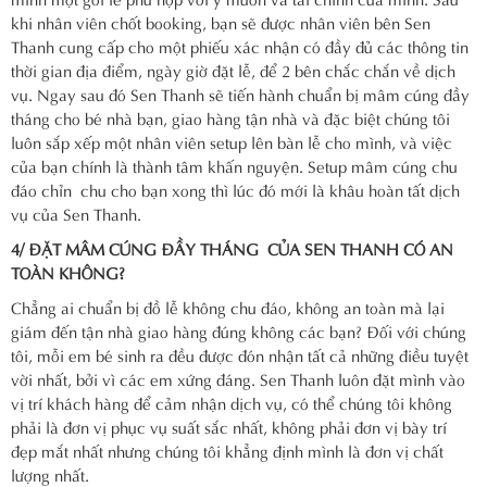
khi nhân viên chốt booking, bạn sẽ được nhân viên bên Sen
Thanh cung cấp cho một phiếu xác nhận có đầy đủ các thông tin
thời gian địa điểm, ngày giờ đặt lễ, để 2 bên chắc chắn về dịch
vụ. Ngay sau đó Sen Thanh sẽ tiến hành chuẩn bị mâm cúng đầy
tháng cho bé nhà bạn, giao hàng tận nhà và đặc biệt chúng tôi
luôn sắp xếp một nhân viên setup lên bàn lễ cho mình, và việc
của bạn chính là thành tâm khấn nguyện. Setup mâm cúng chu
đáo chỉn chu cho bạn xong thì lúc đó mới là khâu hoàn tất dịch
vụ của Sen Thanh.
4/ ĐẶT MÂM CÚNG
ĐẦY THÁNG CỦA SEN THANH CÓ AN
TOÀN KHÔNG?
Chẳng ai chuẩn bị đồ lễ không chu đáo, không an toàn mà lại
giám đến tận nhà giao hàng đúng không các bạn? Đối với chúng
tôi, mỗi em bé sinh ra đều được đón nhận tất cả những điều tuyệt
vời nhất, bởi vì các em xứng đáng. Sen Thanh luôn đặt mình vào
vị trí khách hàng để cảm nhận dịch vụ, có thể chúng tôi không
phải là đơn vị phục vụ suất sắc nhất, không phải đơn vị bày trí
đẹp mắt nhất nhưng chúng tôi khẳng định mình là đơn vị chất
lượng nhất.