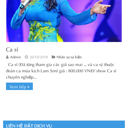
Ca sĩ
Admin
20/10/2018
Nhân sự sự kiện
Ca sĩ (Đã từng tham gia các giả sao mai … và ca sỹ thuộc
đoàn ca múa kịch Lam Sơn) giá : 800.000 VNĐ/ show Ca sĩ
chuyên nghiệp...
Xem tiếp »
LIÊN HỆ ĐẶT DỊCH VỤ