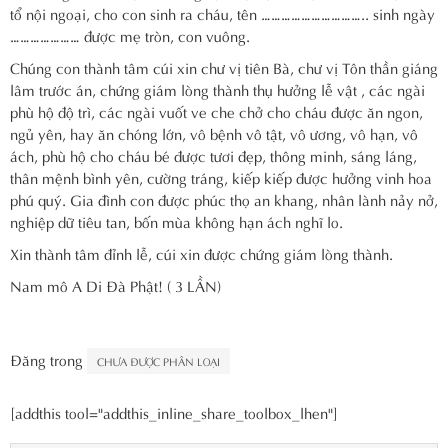
tổ nội ngoại, cho con sinh ra cháu, tên ………………………….. sinh ngày
………………… được mẹ tròn, con vuông.
Chúng con thành tâm cúi xin chư vị tiên Bà, chư vị Tôn thần giáng
lâm trước án, chứng giám lòng thành thụ hưởng lễ vật , các ngài
phù hộ độ trì, các ngài vuốt ve che chở cho cháu được ăn ngon,
ngủ yên, hay ăn chóng lớn, vô bệnh vô tật, vô ương, vô hạn, vô
ách, phù hộ cho cháu bé được tươi đẹp, thông minh, sáng láng,
thân mệnh bình yên, cường tráng, kiếp kiếp được hưởng vinh hoa
phú quý. Gia đình con được phúc thọ an khang, nhân lành nảy nở,
nghiệp dữ tiêu tan, bốn mùa không hạn ách nghĩ lo.
Xin thành tâm đỉnh lễ, cúi xin được chứng giám lòng thành.
Nam mô A Di Đà Phật! ( 3 LẦN)
Đăng trong
CHƯA ĐƯỢC PHÂN LOẠI
[addthis tool="addthis_inline_share_toolbox_lhen"]