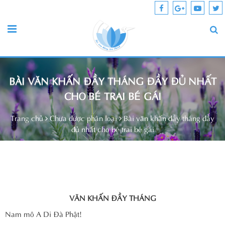
BÀI VĂN KHẤN ĐẦY THÁNG ĐẦY ĐỦ NHẤT
CHO BÉ TRAI BÉ GÁI
Trang chủ
Chưa được phân loại
Bài văn khấn đầy tháng đầy
đủ nhất cho bé trai bé gái
VĂN KHẤN ĐẦY THÁNG
Nam mô A Di Đà Phật!