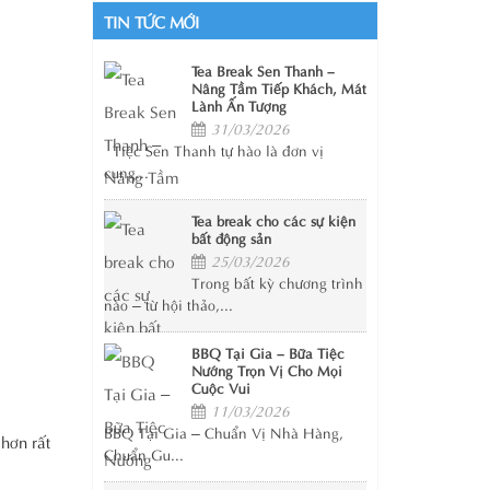
TIN TỨC MỚI
Tea Break Sen Thanh –
Nâng Tầm Tiếp Khách, Mát
Lành Ấn Tượng
31/03/2026
Tiệc Sen Thanh tự hào là đơn vị
cung...
Tea break cho các sự kiện
bất động sản
25/03/2026
Trong bất kỳ chương trình
nào – từ hội thảo,...
BBQ Tại Gia – Bữa Tiệc
Nướng Trọn Vị Cho Mọi
Cuộc Vui
11/03/2026
BBQ Tại Gia – Chuẩn Vị Nhà Hàng,
hơn rất
Chuẩn Gu...