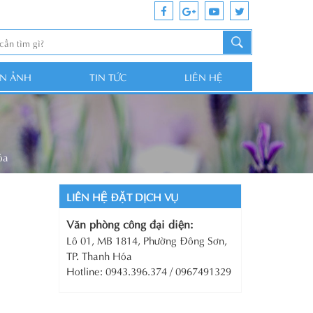
ỆN ẢNH
TIN TỨC
LIÊN HỆ
óa
LIÊN HỆ ĐẶT DỊCH VỤ
Văn phòng công đại diện:
Lô 01, MB 1814, Phường Đông Sơn,
TP. Thanh Hóa
Hotline: 0943.396.374 / 0967491329