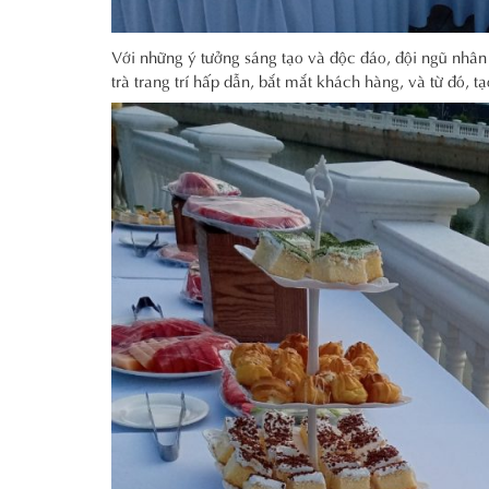
Với những ý tưởng sáng tạo và độc đáo, đội ngũ nhâ
trà trang trí hấp dẫn, bắt mắt khách hàng, và từ đó, t