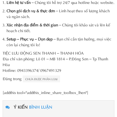
Liên hệ tư vấn
– Chúng tôi hỗ trợ 24/7 qua hotline hoặc website.
Chọn gói dịch vụ & thực đơn
– Linh hoạt theo số lượng khách
và ngân sách.
Xác nhận địa điểm & thời gian
– Chúng tôi khảo sát và lên kế
hoạch chi tiết.
Setup – Phục vụ – Dọn dẹp
– Bạn chỉ cần tận hưởng, mọi việc
còn lại chúng tôi lo!
TIỆC LƯU ĐỘNG SEN THANH – THANH HÓA
Địa chỉ văn phòng: Lô 01 – MB 1814 – P.Đông Sơn – Tp Thanh
Hóa
Hotline: 0943396374/ 0967491329
Đăng trong
CHƯA ĐƯỢC PHÂN LOẠI
[addthis tool="addthis_inline_share_toolbox_lhen"]
Ý KIẾN
BÌNH LUẬN