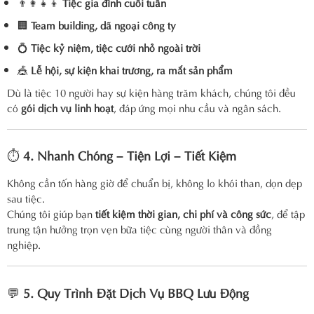
👨‍👩‍👧‍👦
Tiệc gia đình cuối tuần
🏢
Team building, dã ngoại công ty
💍
Tiệc kỷ niệm, tiệc cưới nhỏ ngoài trời
🎪
Lễ hội, sự kiện khai trương, ra mắt sản phẩm
Dù là tiệc 10 người hay sự kiện hàng trăm khách, chúng tôi đều
có
gói dịch vụ linh hoạt
, đáp ứng mọi nhu cầu và ngân sách.
⏱️
4. Nhanh Chóng – Tiện Lợi – Tiết Kiệm
Không cần tốn hàng giờ để chuẩn bị, không lo khói than, dọn dẹp
sau tiệc.
Chúng tôi giúp bạn
tiết kiệm thời gian, chi phí và công sức
, để tập
trung tận hưởng trọn vẹn bữa tiệc cùng người thân và đồng
nghiệp.
💬
5. Quy Trình Đặt Dịch Vụ BBQ Lưu Động