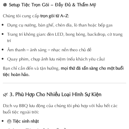
🪩
Setup Tiệc Trọn Gói – Đầy Đủ & Thẩm Mỹ
Chúng tôi cung cấp
trọn gói từ A–Z
:
Dụng cụ nướng, bàn ghế, chén dĩa, lò than hoặc bếp gas
Trang trí không gian: đèn LED, bong bóng, backdrop, cờ trang
trí
Âm thanh – ánh sáng – nhạc nền theo chủ đề
Quay phim, chụp ảnh lưu niệm (nếu khách yêu cầu)
Bạn chỉ cần đến và tận hưởng,
mọi thứ đã sẵn sàng cho một buổi
tiệc hoàn hảo.
🌿
3. Phù Hợp Cho Nhiều Loại Hình Sự Kiện
Dịch vụ BBQ lưu động của chúng tôi phù hợp với hầu hết các
buổi tiệc ngoài trời:
🎂
Tiệc sinh nhật