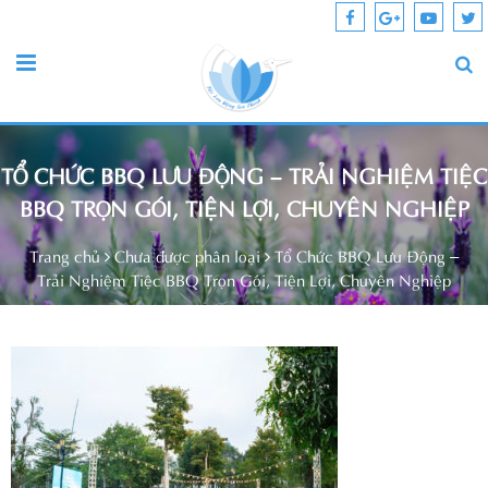
TỔ CHỨC BBQ LƯU ĐỘNG – TRẢI NGHIỆM TIỆC
BBQ TRỌN GÓI, TIỆN LỢI, CHUYÊN NGHIỆP
Trang chủ
Chưa được phân loại
Tổ Chức BBQ Lưu Động –
Trải Nghiệm Tiệc BBQ Trọn Gói, Tiện Lợi, Chuyên Nghiệp