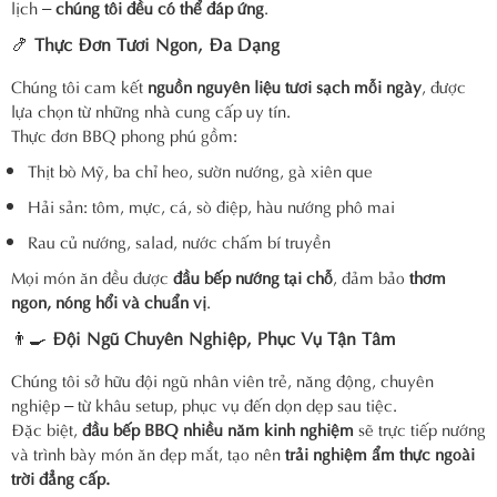
lịch –
chúng tôi đều có thể đáp ứng
.
🍤
Thực Đơn Tươi Ngon, Đa Dạng
Chúng tôi cam kết
nguồn nguyên liệu tươi sạch mỗi ngày
, được
lựa chọn từ những nhà cung cấp uy tín.
Thực đơn BBQ phong phú gồm:
Thịt bò Mỹ, ba chỉ heo, sườn nướng, gà xiên que
Hải sản: tôm, mực, cá, sò điệp, hàu nướng phô mai
Rau củ nướng, salad, nước chấm bí truyền
Mọi món ăn đều được
đầu bếp nướng tại chỗ
, đảm bảo
thơm
ngon, nóng hổi và chuẩn vị
.
👨‍🍳
Đội Ngũ Chuyên Nghiệp, Phục Vụ Tận Tâm
Chúng tôi sở hữu đội ngũ nhân viên trẻ, năng động, chuyên
nghiệp – từ khâu setup, phục vụ đến dọn dẹp sau tiệc.
Đặc biệt,
đầu bếp BBQ nhiều năm kinh nghiệm
sẽ trực tiếp nướng
và trình bày món ăn đẹp mắt, tạo nên
trải nghiệm ẩm thực ngoài
trời đẳng cấp.