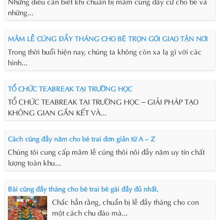
Những điều cần biết khi chuẩn bị mâm cúng đầy cữ cho bé và
những...
MÂM LỄ CÚNG ĐẦY THÁNG CHO BÉ TRỌN GÓI GIAO TẬN NƠI
Trong thời buổi hiện nay, chúng ta không còn xa lạ gì với các
hình...
TỔ CHỨC TEABREAK TẠI TRƯỜNG HỌC
TỔ CHỨC TEABREAK TẠI TRƯỜNG HỌC – GIẢI PHÁP TẠO
KHÔNG GIAN GẮN KẾT VÀ...
Cách cúng đầy năm cho bé trai đơn giản từ A – Z
Chúng tôi cung cấp mâm lễ cúng thôi nôi đầy năm uy tín chất
lượng toàn khu...
Bài cúng đầy tháng cho bé trai bé gái đầy đủ nhất.
Chắc hẳn rằng, chuẩn bị lễ đầy tháng cho con
một cách chu đáo mà...