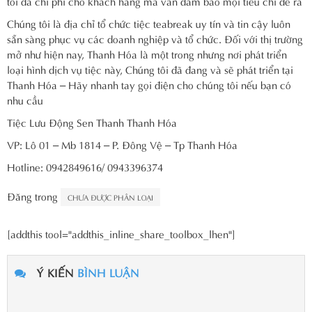
tối đa chi phí cho khách hàng mà vẫn đảm bảo mọi tiêu chí đề ra
Chúng tôi là địa chỉ tổ chức tiệc teabreak uy tín và tin cậy luôn
sẵn sàng phục vụ các doanh nghiệp và tổ chức. Đối với thị trường
mở như hiện nay, Thanh Hóa là một trong nhưng nơi phát triển
loại hình dịch vụ tiệc này, Chúng tôi đã đang và sẽ phát triển tại
Thanh Hóa – Hãy nhanh tay gọi điện cho chúng tôi nếu bạn có
nhu cầu
Tiệc Lưu Động Sen Thanh Thanh Hóa
VP: Lô 01 – Mb 1814 – P. Đông Vệ – Tp Thanh Hóa
Hotline: 0942849616/ 0943396374
Đăng trong
CHƯA ĐƯỢC PHÂN LOẠI
[addthis tool="addthis_inline_share_toolbox_lhen"]
Ý KIẾN
BÌNH LUẬN