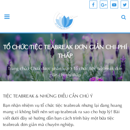
TỔ CHỨC TIỆC TEABREAK ĐƠN GIẢN CHI PHÍ
THẤP
Trang chủ
Chưa được phân loại
Tổ chức tiệc teabreak đơn
giản chi phí thấp
TIỆC TEABREAK & NHỮNG ĐIỀU CẦN CHÚ Ý
Bạn nhận nhiệm vụ tổ chức tiệc teabreak nhưng lại đang hoang
mang vì không biết nên set up teabreak ra sao cho hợp lý? Bài
viết dưới đây sẽ hướng dẫn bạn cách trình bày một bữa tiệc
teabreak đơn giản mà chuyên nghiệp.