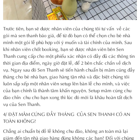
Trước tiên, bạn sẽ được nhân viên của chúng tôi tư vấn về các
gói mà sen thanh báo giá, để từ đó bạn có thể chọn cho bé nhà
mình một gói lễ phù hợp với ý muốn và tài chính của mình. Sau
khi nhân viên chốt booking, bạn sẽ được nhân viên bên Sen
Thanh cung cấp cho một phiếu xác nhận có đầy đủ các thông tin
thời gian địa điểm, ngày giờ đặt lễ, để 2 bên chắc chắn về dịch
vụ. Ngay sau đó Sen Thanh sẽ tiến hành chuẩn bị mâm cúng đầy
tháng cho bé nhà bạn, giao hàng tận nhà và đặc biệt chúng tôi
luôn sắp xếp một nhân viên setup lên bàn lễ cho mình, và việc
của bạn chính là thành tâm khấn nguyện. Setup mâm cúng chu
đáo chỉn chu cho bạn xong thì lúc đó mới là khâu hoàn tất dịch
vụ của Sen Thanh.
4/ ĐẶT MÂM CÚNG ĐẦY THÁNG CỦA SEN THANH CÓ AN
TOÀN KHÔNG?
Chẳng ai chuẩn bị đồ lễ không chu đáo, không an toàn mà lại
giám đến tận nhà giao hàng đúng không các bạn? Đối với chúng