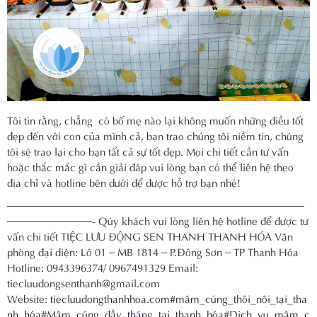
Tôi tin rằng, chẳng có bố mẹ nào lại không muốn những điều tốt
đẹp đến với con của mình cả, bạn trao chúng tôi niềm tin, chúng
tôi sẽ trao lại cho bạn tất cả sự tốt đẹp. Mọi chi tiết cần tư vấn
hoặc thắc mắc gì cần giải đáp vui lòng bạn có thể liên hệ theo
địa chỉ và hotline bên dưới để được hỗ trợ bạn nhé!
————————————————————————————
————————- Qúy khách vui lòng liên hệ hotline để được tư
vấn chi tiết TIỆC LƯU ĐỘNG SEN THANH THANH HÓA Văn
phòng đại diện: Lô 01 – MB 1814 – P.Đông Sơn – TP Thanh Hóa
Hotline: 0943396374/ 0967491329 Email:
tiecluudongsenthanh@gmail.com
Website:
tiecluudongthanhhoa.com
#mâm_cúng_thôi_nôi_tại_tha
nh_hóa
#Mâm_cúng_đầy_tháng_tại_thanh_hóa
#Dich_vụ_mâm_c