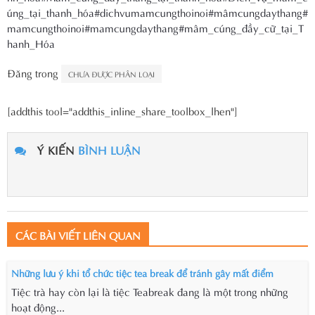
úng_tại_thanh_hóa
#dichvumamcungthoinoi
#mâmcungdaythang
#
mamcungthoinoi
#mamcungdaythang
#mâm_cúng_đầy_cữ_tại_T
hanh_Hóa
Đăng trong
CHƯA ĐƯỢC PHÂN LOẠI
[addthis tool="addthis_inline_share_toolbox_lhen"]
Ý KIẾN
BÌNH LUẬN
CÁC BÀI VIẾT LIÊN QUAN
Những lưu ý khi tổ chức tiệc tea break để tránh gây mất điểm
Tiệc trà hay còn lại là tiệc Teabreak đang là một trong những
hoạt động...