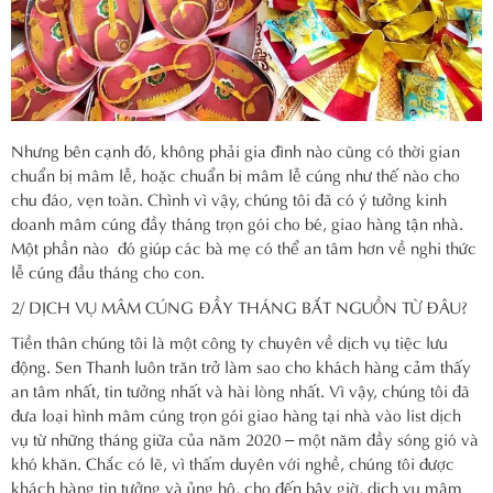
Nhưng bên cạnh đó, không phải gia đình nào cũng có thời gian
chuẩn bị mâm lễ, hoặc chuẩn bị mâm lễ cúng như thế nào cho
chu đáo, vẹn toàn. Chình vì vậy, chúng tôi đã có ý tưởng kinh
doanh mâm cúng đầy tháng trọn gói cho bé, giao hàng tận nhà.
Một phần nào đó giúp các bà mẹ có thể an tâm hơn về nghi thức
lễ cúng đầu tháng cho con.
2/ DỊCH VỤ MÂM CÚNG ĐẦY THÁNG BẮT NGUỒN TỪ ĐÂU?
Tiền thân chúng tôi là một công ty chuyên về dịch vụ tiệc lưu
động. Sen Thanh luôn trăn trở làm sao cho khách hàng cảm thấy
an tâm nhất, tin tưởng nhất và hài lòng nhất. Vì vậy, chúng tôi đã
đưa loại hình mâm cúng trọn gói giao hàng tại nhà vào list dịch
vụ từ những tháng giữa của năm 2020 – một năm đầy sóng gió và
khó khăn. Chắc có lẽ, vì thấm duyên với nghề, chúng tôi được
khách hàng tin tưởng và ủng hộ, cho đến bây giờ, dịch vụ mâm