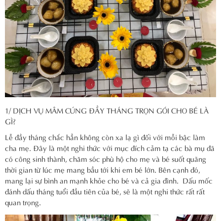
1/ DỊCH VỤ MÂM CÚNG ĐẦY THÁNG TRỌN GÓI CHO BÉ LÀ
GÌ?
Lễ đầy tháng chắc hẳn không còn xa lạ gì đối với mỗi bậc làm
cha mẹ. Đây là một nghi thức với mục đích cảm tạ các bà mụ đã
có công sinh thành, chăm sóc phù hộ cho mẹ và bé suốt quãng
thời gian từ lúc mẹ mang bầu tới khi em bé lớn. Bên cạnh đó,
mang lại sự bình an mạnh khỏe cho bé và cả gia đình. Dấu mốc
đánh dấu tháng tuổi đầu tiên của bé, sẽ là một nghi thức rất rất
quan trọng.