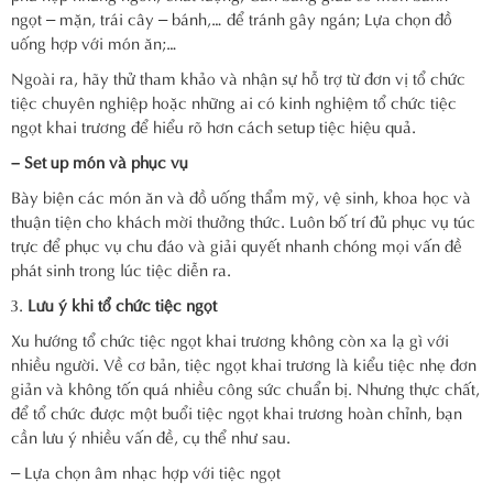
ngọt – mặn, trái cây – bánh,… để tránh gây ngán; Lựa chọn đồ
uống hợp với món ăn;…
Ngoài ra, hãy thử tham khảo và nhận sự hỗ trợ từ đơn vị tổ chức
tiệc chuyên nghiệp hoặc những ai có kinh nghiệm tổ chức tiệc
ngọt khai trương để hiểu rõ hơn cách setup tiệc hiệu quả.
– Set up món và phục vụ
Bày biện các món ăn và đồ uống thẩm mỹ, vệ sinh, khoa học và
thuận tiện cho khách mời thưởng thức. Luôn bố trí đủ phục vụ túc
trực để phục vụ chu đáo và giải quyết nhanh chóng mọi vấn đề
phát sinh trong lúc tiệc diễn ra.
Lưu ý khi tổ chức tiệc ngọt
Xu hướng tổ chức tiệc ngọt khai trương không còn xa lạ gì với
nhiều người. Về cơ bản, tiệc ngọt khai trương là kiểu tiệc nhẹ đơn
giản và không tốn quá nhiều công sức chuẩn bị. Nhưng thực chất,
để tổ chức được một buổi tiệc ngọt khai trương hoàn chỉnh, bạn
cần lưu ý nhiều vấn đề, cụ thể như sau.
– Lựa chọn âm nhạc hợp với tiệc ngọt