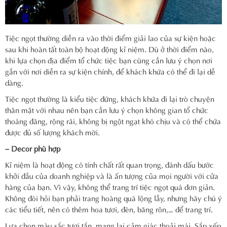
Tiệc ngọt thường diễn ra vào thời điểm giải lao của sự kiện hoặc
sau khi hoàn tất toàn bộ hoạt động kỉ niệm. Dù ở thời điểm nào,
khi lựa chọn địa điểm tổ chức tiệc bạn cũng cần lưu ý chọn nơi
gần với nơi diễn ra sự kiện chính, để khách khứa có thể đi lại dễ
dàng.
Tiệc ngọt thường là kiểu tiệc đứng, khách khứa đi lại trò chuyện
thân mật với nhau nên bạn cần lưu ý chọn không gian tổ chức
thoáng đãng, rộng rãi, không bị ngột ngạt khó chịu và có thể chứa
được đủ số lượng khách mời.
– Decor phù hợp
Kỉ niệm là hoạt động có tính chất rất quan trọng, đánh dấu bước
khởi đầu của doanh nghiệp và là ấn tượng của mọi người với cửa
hàng của bạn. Vì vậy, không thể trang trí tiệc ngọt quá đơn giản.
Không đòi hỏi bạn phải trang hoàng quá lộng lẫy, nhưng hãy chú ý
các tiểu tiết, nên có thêm hoa tươi, đèn, băng rôn,… để trang trí.
Lựa chọn màu sắc tươi tắn, mang lại cảm giác thoải mái. Sắp xếp