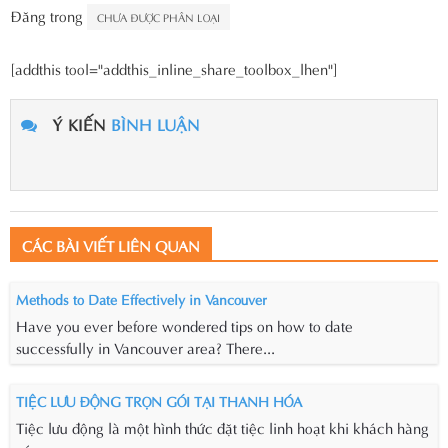
Đăng trong
CHƯA ĐƯỢC PHÂN LOẠI
[addthis tool="addthis_inline_share_toolbox_lhen"]
Ý KIẾN
BÌNH LUẬN
CÁC BÀI VIẾT LIÊN QUAN
Methods to Date Effectively in Vancouver
Have you ever before wondered tips on how to date
successfully in Vancouver area? There...
TIỆC LƯU ĐỘNG TRỌN GÓI TẠI THANH HÓA
Tiệc lưu động là một hình thức đặt tiệc linh hoạt khi khách hàng