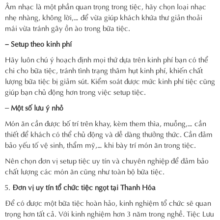
Âm nhạc là một phần quan trọng trong tiệc, hãy chọn loại nhạc
nhẹ nhàng, không lời,… để vừa giúp khách khứa thư giản thoải
mái vừa tránh gây ồn ào trong bữa tiệc.
– Setup theo kinh phí
Hãy luôn chú ý hoạch định mọi thứ dựa trên kinh phí bạn có thể
chi cho bữa tiệc, tránh tình trạng thâm hụt kinh phí, khiến chất
lượng bữa tiệc bị giảm sút. Kiểm soát được mức kinh phí tiệc cũng
giúp bạn chủ động hơn trong việc setup tiệc.
–
Một số lưu ý nhỏ
Món ăn cần được bố trí trên khay, kèm them thìa, muỗng,… cần
thiết để khách có thể chủ động và dễ dàng thưởng thức. Cần đảm
bảo yếu tố vệ sinh, thẩm mỹ,… khi bày trí món ăn trong tiệc.
Nên chọn đơn vị setup tiệc uy tín và chuyên nghiệp để đảm bảo
chất lượng các món ăn cũng như toàn bộ bữa tiệc.
Đơn vị uy tín tổ chức tiệc ngọt tại Thanh Hóa
Để có được một bữa tiệc hoàn hảo, kinh nghiệm tổ chức sẽ quan
trọng hơn tất cả. Với kinh nghiệm hơn 3 năm trong nghề. Tiệc Lưu