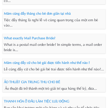
có...
Mâm cúng đầy tháng cho bé đơn giản tại nhà
Tiệc đầy tháng là nghi lễ vô cùng quan trọng của một em bé
vào...
What exactly Mail Purchase Bride?
What is a postal mail order bride? In simple terms, a mail order
bride is...
Mâm cúng đầy cữ cho bé gái được tiến hành như thế nào ?
Lễ cúng đầy cữ cho bé gái bé trai được tiến hành như thế nào?...
ẢO THUẬT GIA TRUNG THU CHO BÉ
Ảo thuật đã trở thành một trò giải trí qua hàng thế kỷ, đưa...
THANH HÓA Ở ĐÂU LÀM TIỆC LƯU ĐỘNG
Bạn sắp khai trương một cửa hàng và có nhu cầu tổ chức tiệc