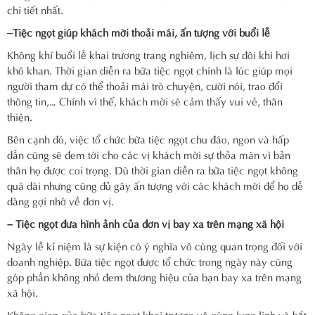
chi tiết nhất.
–
Tiệc ngọt giúp khách mời thoải mái, ấn tượng với buổi lễ
Không khí buổi lễ khai trương trang nghiêm, lịch sự đôi khi hơi
khô khan. Thời gian diễn ra bữa tiệc ngọt chính là lúc giúp mọi
người tham dự có thể thoải mái trò chuyện, cười nói, trao đổi
thông tin,… Chính vì thế, khách mời sẽ cảm thấy vui vẻ, thân
thiện.
Bên cạnh đó, việc tổ chức bữa tiệc ngọt chu đáo, ngon và hấp
dẫn cũng sẽ đem tới cho các vị khách mời sự thỏa mãn vì bản
thân họ được coi trọng. Dù thời gian diễn ra bữa tiệc ngọt không
quá dài nhưng cũng đủ gây ấn tượng với các khách mời để họ dễ
dàng gợi nhớ về đơn vị.
– Tiệc ngọt đưa hình ảnh của đơn vị bay xa trên mạng xã hội
Ngày lễ kỉ niệm là sự kiện có ý nghĩa vô cùng quan trọng đối với
doanh nghiệp. Bữa tiệc ngọt được tổ chức trong ngày này cũng
góp phần không nhỏ đem thương hiệu của bạn bay xa trên mạng
xã hội.
Không gian của bữa tiệc ngọt khai trương vô cùng lung linh và bắt