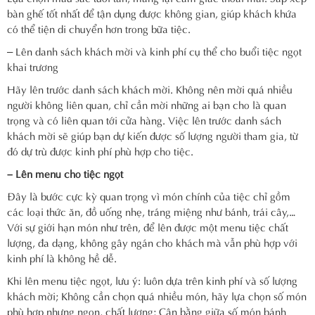
bàn ghế tốt nhất để tận dụng được không gian, giúp khách khứa
có thể tiện di chuyển hơn trong bữa tiệc.
– Lên danh sách khách mời và kinh phí cụ thể cho buổi tiệc ngọt
khai trương
Hãy lên trước danh sách khách mời. Không nên mời quá nhiều
người không liên quan, chỉ cần mời những ai bạn cho là quan
trọng và có liên quan tới cửa hàng. Việc lên trước danh sách
khách mời sẽ giúp bạn dự kiến được số lượng người tham gia, từ
đó dự trù được kinh phí phù hợp cho tiệc.
– Lên menu cho tiệc ngọt
Đây là bước cực kỳ quan trọng vì món chính của tiệc chỉ gồm
các loại thức ăn, đồ uống nhẹ, tráng miệng như bánh, trái cây,…
Với sự giới hạn món như trên, để lên được một menu tiệc chất
lượng, đa dạng, không gây ngán cho khách mà vẫn phù hợp với
kinh phí là không hề dễ.
Khi lên menu tiệc ngọt, lưu ý: luôn dựa trên kinh phí và số lượng
khách mời; Không cần chọn quá nhiều món, hãy lựa chọn số món
phù hợp nhưng ngon, chất lượng; Cân bằng giữa số món bánh