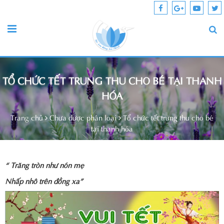
TỔ CHỨC TẾT TRUNG THU CHO BÉ TẠI THANH
HÓA
Trang chủ
Chưa được phân loại
Tổ chức tết trung thu cho bé
tại thanh hóa
“ Trăng tròn như nón mẹ
Nhấp nhô trên đồng xa”