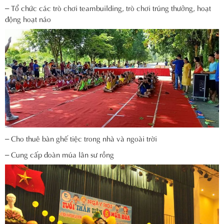
– Tổ chức các trò chơi teambuilding, trò chơi trúng thưởng, hoạt
động hoạt náo
– Cho thuê bàn ghế tiệc trong nhà và ngoài trời
– Cung cấp đoàn múa lân sư rồng