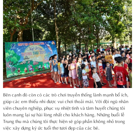
Bên cạnh đó còn có các trò chơi truyền thống lành mạnh bổ ích,
giúp các em thiếu nhi được vui chơi thoải mái. Với đội ngũ nhân
viên chuyên nghiệp, phục vụ nhiệt tình và tâm huyết chúng tôi
luôn mang lại sự hài lòng nhất cho khách hàng. Những buổi lễ
Trung thu mà chúng tôi thực hiện sẽ góp phần không nhỏ trong
việc xây dựng ký ức tuổi thơ tươi đẹp của các bé.