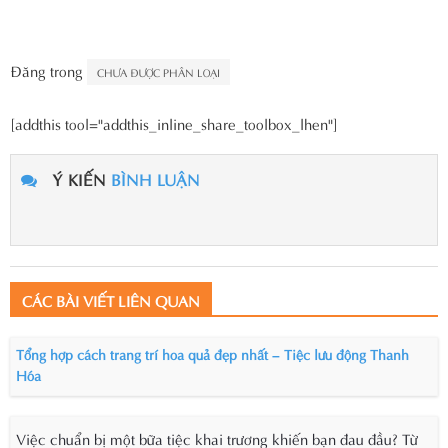
Đăng trong
CHƯA ĐƯỢC PHÂN LOẠI
[addthis tool="addthis_inline_share_toolbox_lhen"]
Ý KIẾN
BÌNH LUẬN
CÁC BÀI VIẾT LIÊN QUAN
Tổng hợp cách trang trí hoa quả đẹp nhất – Tiệc lưu động Thanh
Hóa
Việc chuẩn bị một bữa tiệc khai trương khiến bạn đau đầu? Từ