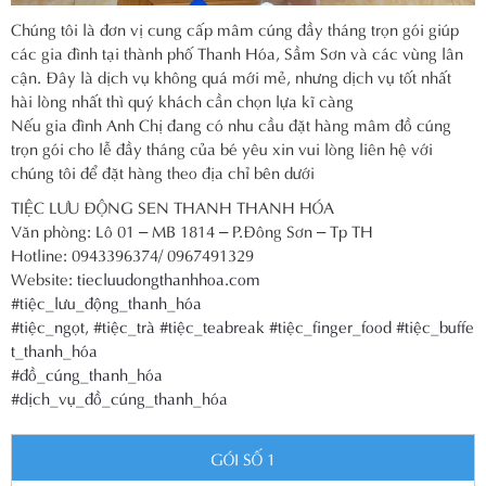
Chúng tôi là đơn vị cung cấp mâm cúng đầy tháng trọn gói giúp
các gia đình tại thành phố Thanh Hóa, Sầm Sơn và các vùng lân
cận. Đây là dịch vụ không quá mới mẻ, nhưng dịch vụ tốt nhất
hài lòng nhất thì quý khách cần chọn lựa kĩ càng
Nếu gia đình Anh Chị đang có nhu cầu đặt hàng mâm đồ cúng
trọn gói cho lễ đầy tháng của bé yêu xin vui lòng liên hệ với
chúng tôi để đặt hàng theo địa chỉ bên dưới
TIỆC LƯU ĐỘNG SEN THANH THANH HÓA
Văn phòng: Lô 01 – MB 1814 – P.Đông Sơn – Tp TH
Hotline: 0943396374/ 0967491329
Website:
tiecluudongthanhhoa.com
#tiệc_lưu_động_thanh_hóa
#tiệc_ngọt
,
#tiệc_trà
#tiệc_teabreak
#tiệc_finger_food
#tiệc_buffe
t_thanh_hóa
#đồ_cúng_thanh_hóa
#dịch_vụ_đồ_cúng_thanh_hóa
GÓI SỐ 1