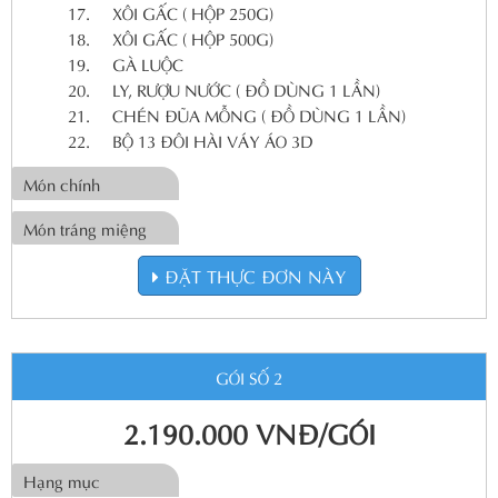
17.
XÔI GẤC ( HỘP 250G)
18.
XÔI GẤC ( HỘP 500G)
19.
GÀ LUỘC
20.
LY, RƯỢU NƯỚC ( ĐỒ DÙNG 1 LẦN)
21.
CHÉN ĐŨA MỖNG ( ĐỒ DÙNG 1 LẦN)
22.
BỘ 13 ĐÔI HÀI VÁY ÁO 3D
Món chính
Món tráng miệng
ĐẶT THỰC ĐƠN NÀY
GÓI SỐ 2
2.190.000 VNĐ/GÓI
Hạng mục