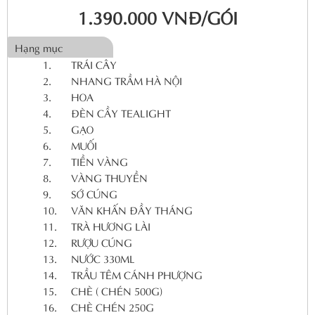
1.390.000 VNĐ/GÓI
Hạng mục
1.
TRÁI CÂY
2.
NHANG TRẦM HÀ NỘI
3.
HOA
4.
ĐÈN CẦY TEALIGHT
5.
GẠO
6.
MUỐI
7.
TIỀN VÀNG
8.
VÀNG THUYỀN
9.
SỚ CÚNG
10.
VĂN KHẤN ĐẦY THÁNG
11.
TRÀ HƯƠNG LÀI
12.
RƯỢU CÚNG
13.
NƯỚC 330ML
14.
TRẦU TÊM CÁNH PHƯỢNG
15.
CHÈ ( CHÉN 500G)
16.
CHÈ CHÉN 250G