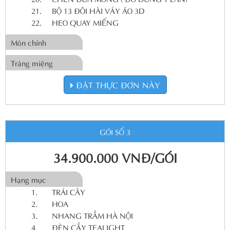
21.
BỘ 13 ĐÔI HÀI VÁY ÁO 3D
22.
HEO QUAY MIẾNG
Món chính
Tráng miệng
ĐẶT THỰC ĐƠN NÀY
GÓI SỐ 3
34.900.000 VNĐ/GÓI
Hạng mục
1.
TRÁI CÂY
2.
HOA
3.
NHANG TRẦM HÀ NỘI
4.
ĐÈN CẦY TEALIGHT