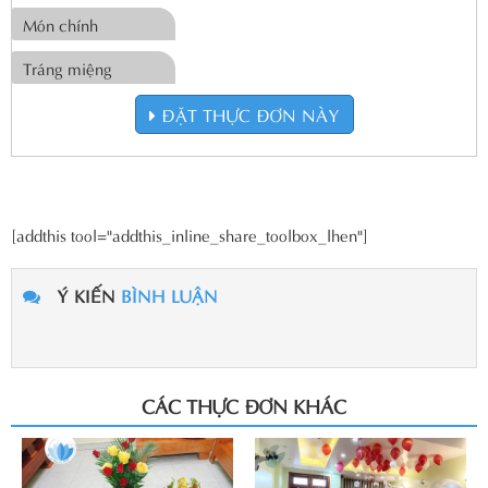
Món chính
Tráng miệng
ĐẶT THỰC ĐƠN NÀY
[addthis tool="addthis_inline_share_toolbox_lhen"]
Ý KIẾN
BÌNH LUẬN
CÁC THỰC ĐƠN KHÁC