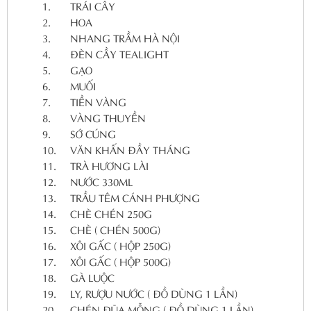
1.
TRÁI CÂY
2.
HOA
3.
NHANG TRẦM HÀ NỘI
4.
ĐÈN CẦY TEALIGHT
5.
GẠO
6.
MUỐI
7.
TIỀN VÀNG
8.
VÀNG THUYỀN
9.
SỚ CÚNG
10.
VĂN KHẤN ĐẦY THÁNG
11.
TRÀ HƯƠNG LÀI
12.
NƯỚC 330ML
13.
TRẦU TÊM CÁNH PHƯỢNG
14.
CHÈ CHÉN 250G
15.
CHÈ ( CHÉN 500G)
16.
XÔI GẤC ( HỘP 250G)
17.
XÔI GẤC ( HỘP 500G)
18.
GÀ LUỘC
19.
LY, RƯỢU NƯỚC ( ĐỒ DÙNG 1 LẦN)
20.
CHÉN ĐŨA MỖNG ( ĐỒ DÙNG 1 LẦN)