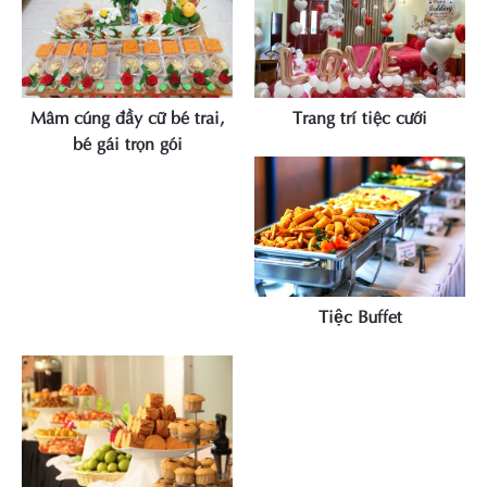
Mâm cúng đầy cữ bé trai,
Trang trí tiệc cưới
bé gái trọn gói
XEM CHI TIẾT
XEM CHI TIẾT
Tiệc Buffet
XEM CHI TIẾT