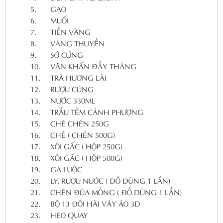
5.
GẠO
6.
MUỐI
7.
TIỀN VÀNG
8.
VÀNG THUYỀN
9.
SỚ CÚNG
10.
VĂN KHẤN ĐẦY THÁNG
11.
TRÀ HƯƠNG LÀI
12.
RƯỢU CÚNG
13.
NƯỚC 330ML
14.
TRẦU TÊM CÁNH PHƯỢNG
15.
CHÈ CHÉN 250G
16.
CHÈ ( CHÉN 500G)
17.
XÔI GẤC ( HỘP 250G)
18.
XÔI GẤC ( HỘP 500G)
19.
GÀ LUỘC
20.
LY, RƯỢU NƯỚC ( ĐỒ DÙNG 1 LẦN)
21.
CHÉN ĐŨA MỖNG ( ĐỒ DÙNG 1 LẦN)
22.
BỘ 13 ĐÔI HÀI VÁY ÁO 3D
23.
HEO QUAY