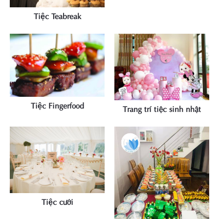
Tiệc Teabreak
XEM CHI TIẾT
Tiệc Fingerfood
Trang trí tiệc sinh nhật
XEM CHI TIẾT
XEM CHI TIẾT
Tiệc cưới