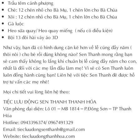
Trầu têm cánh phượng
Chè: 12 chén nhỏ cho Bà Mụ, 1 chén lớn cho Bà Chúa
Xôi : 12 chén nhỏ cho Bà Mụ, 1 chén lớn cho Bà Chúa
Gà luộc
Heo sữa quay/ Heo quay miếng ( nếu có điều kiện)
Bội 13 đôi hài váy áo 3D
Như vậy, bạn đã có hình dung cặn kẽ hơn về lễ cúng đầy năm (
thôi nôi ) cho bé rồi đúng không nào? Sen Thanh mong rằng bạn
sẽ cam thấy không lo lắng khi chuân bị lễ cúng đầy năm cho con,
nhất là đối với các mẹ lần đầu làm mẹ! Vì sẽ có Sen Thanh luôn
luôn đồng hành cùng bạn! Liên hệ với tiệc Sen Thanh đê được hỗ
trợ tư vấn các mẹ nhé!
Mọi chi tiết vui lòng liên hệ theo:
TIỆC LƯU ĐỘNG SEN THANH THANH HÓA
Văn phòng đại diện: Lô 01 – MB 1814 – P.Đông Sơn – TP Thanh
Hóa
Hotline: 0943396374/ 0967491329
Email: tiecluudongsenthanh@gmail.com
Website:
tiecluudongthanhhoa.com