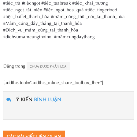
#tiệc_trà
#tiệcngọt
#tiệc_teabreak
#tiệc_khai_trương
#tiệc_ngọt_tất_niên
#tiệc_ngọt_hoa_quả
#tiệc_fingerfood
#tiệc_buffet_thanh_hóa
#mâm_cúng_thôi_nôi_tại_thanh_hóa
#Mâm_cúng_đầy_tháng_tại_thanh_hóa
#Dich_vụ_mâm_cúng_tại_thanh_hóa
#dichvumamcungthoinoi
#mâmcungdaythang
Đăng trong
CHƯA ĐƯỢC PHÂN LOẠI
[addthis tool="addthis_inline_share_toolbox_lhen"]
Ý KIẾN
BÌNH LUẬN
CÁC BÀI VIẾT LIÊN QUAN