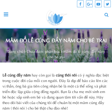
MÂM ĐỒ LỄ CÚNG ĐẦY NĂM CHO BÉ TRAI
Trang chủ
Chưa được phân loại
Mâm đồ lễ cúng đầy năm
cho bé trai
Lễ cúng đầy năm
hay còn gọi là
cúng thôi nôi
có ý nghĩa đặc biệt
trong cuộc đời của mỗi con người. Đây là dịp để báo cáo lên các
vị thần, ông bà gia tiên công nhận bé là một cá thể sống và phát
triển độc lập giữa cộng đồng người. Bạn là cha mẹ mới sinh em
bé hoặc sắp sinh em bé và đang quan tâm tới vấn đề này. Hãy
theo dõi bài viết của chúng tôi để chuân bị một mâm cúng đầy
năm ( thôi nôi ) cho bé thật chu đáo nhé!