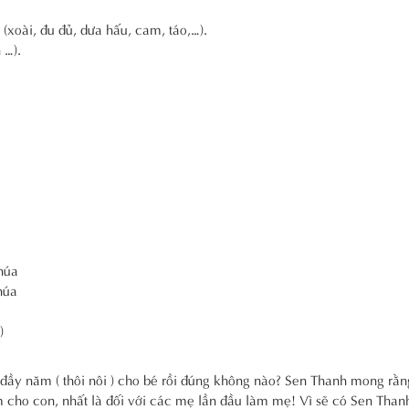
(xoài, đu đủ, dưa hấu, cam, táo,…).
 …).
húa
húa
)
đầy năm ( thôi nôi ) cho bé rồi đúng không nào? Sen Thanh mong rằn
 cho con, nhất là đối với các mẹ lần đầu làm mẹ! Vì sẽ có Sen Than