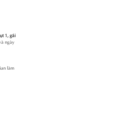
sụt 1, gái
 và ngày
gian làm