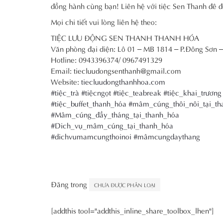
đồng hành cùng bạn! Liên hệ với tiệc Sen Thanh đê đ
Mọi chi tiết vui lòng liên hệ theo:
TIỆC LƯU ĐỘNG SEN THANH THANH HÓA
Văn phòng đại diện: Lô 01 – MB 1814 – P.Đông Sơn 
Hotline: 0943396374/ 0967491329
Email: tiecluudongsenthanh@gmail.com
Website:
tiecluudongthanhhoa.com
#tiệc_trà
#tiệcngọt
#tiệc_teabreak
#tiệc_khai_trương
#tiệc_buffet_thanh_hóa
#mâm_cúng_thôi_nôi_tại_th
#Mâm_cúng_đầy_tháng_tại_thanh_hóa
#Dich_vụ_mâm_cúng_tại_thanh_hóa
#dichvumamcungthoinoi
#mâmcungdaythang
Đăng trong
CHƯA ĐƯỢC PHÂN LOẠI
[addthis tool="addthis_inline_share_toolbox_lhen"]