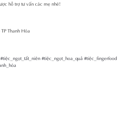
ược hỗ trợ tư vấn các mẹ nhé!
– TP Thanh Hóa
#tiệc_ngọt_tất_niên
#tiệc_ngọt_hoa_quả
#tiệc_fingerfood
anh_hóa