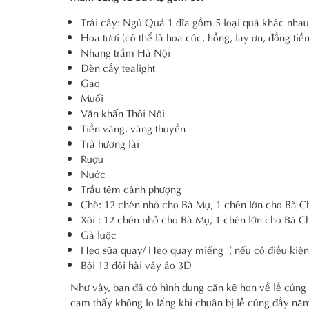
Trái cây: Ngủ Quả 1 đĩa gồm 5 loại quả khác nhau 
Hoa tươi (có thể là hoa cúc, hồng, lay ơn, đồng tiền
Nhang trầm Hà Nội
Đèn cầy tealight
Gạo
Muối
Văn khấn Thôi Nôi
Tiền vàng, vàng thuyền
Trà hương lài
Rượu
Nước
Trầu têm cánh phượng
Chè: 12 chén nhỏ cho Bà Mụ, 1 chén lớn cho Bà C
Xôi : 12 chén nhỏ cho Bà Mụ, 1 chén lớn cho Bà C
Gà luộc
Heo sữa quay/ Heo quay miếng ( nếu có điều kiện
Bội 13 đôi hài váy áo 3D
Như vậy, bạn đã có hình dung cặn kẽ hơn về lễ cúng 
cam thấy không lo lắng khi chuân bị lễ cúng đầy năm