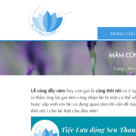
TRANG CHỦ
MÂM CÚN
Trang chủ
Lễ cúng đầy năm
hay còn gọi là
cúng thôi nôi
có ý ng
vị thần, ông bà gia tiên công nhận bé là một cá thể 
hoặc sắp sinh em bé và đang quan tâm tới vấn đề nà
thôi nôi ) cho bé thật chu đáo nhé!