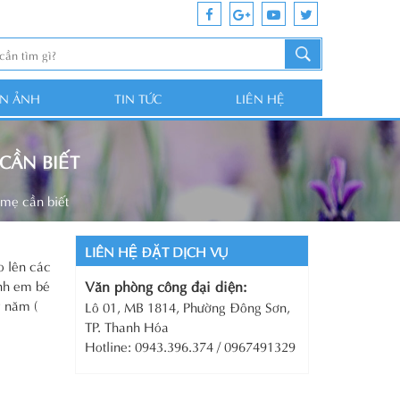
ỆN ẢNH
TIN TỨC
LIÊN HỆ
CẦN BIẾT
mẹ cần biết
LIÊN HỆ ĐẶT DỊCH VỤ
o lên các
inh em bé
Văn phòng công đại diện:
y năm (
Lô 01, MB 1814, Phường Đông Sơn,
TP. Thanh Hóa
Hotline: 0943.396.374 / 0967491329