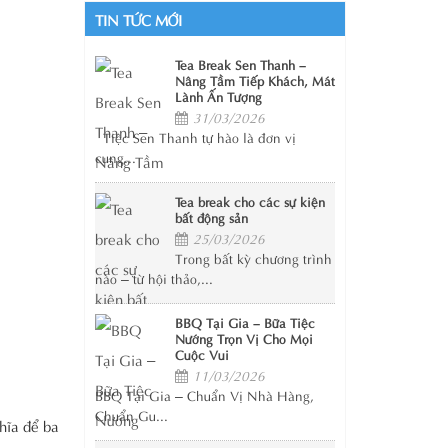
TIN TỨC MỚI
Tea Break Sen Thanh –
Nâng Tầm Tiếp Khách, Mát
Lành Ấn Tượng
31/03/2026
Tiệc Sen Thanh tự hào là đơn vị
cung...
Tea break cho các sự kiện
bất động sản
25/03/2026
Trong bất kỳ chương trình
nào – từ hội thảo,...
BBQ Tại Gia – Bữa Tiệc
Nướng Trọn Vị Cho Mọi
Cuộc Vui
11/03/2026
BBQ Tại Gia – Chuẩn Vị Nhà Hàng,
Chuẩn Gu...
ghĩa để ba