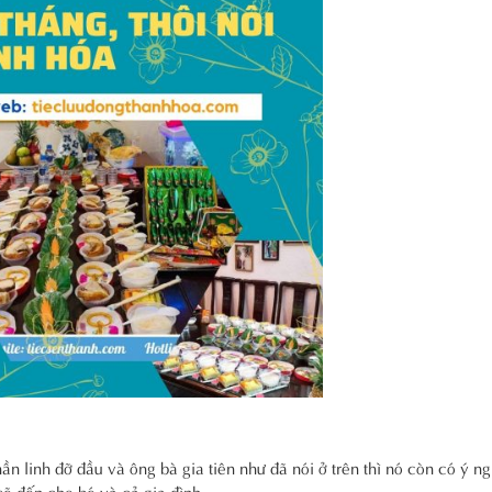
ần linh đỡ đầu và ông bà gia tiên như đã nói ở trên thì nó còn có ý n
ẽ đến cho bé và cả gia đình.