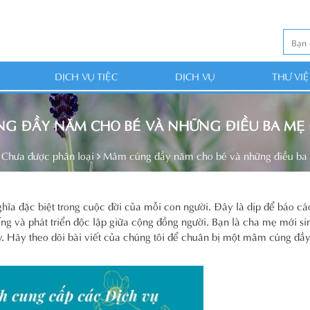
DỊCH VỤ TIỆC
DỊCH VỤ
THƯ VI
G ĐẦY NĂM CHO BÉ VÀ NHỮNG ĐIỀU BA MẸ 
Chưa được phân loại
Mâm cúng đầy năm cho bé và những điều ba 
hĩa đặc biệt trong cuộc đời của mỗi con người. Đây là dịp để báo cá
sống và phát triển độc lập giữa cộng đồng người. Bạn là cha mẹ mới s
y. Hãy theo dõi bài viết của chúng tôi để chuân bị một mâm cúng đầ