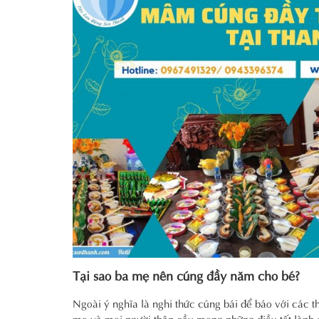
Tại sao ba mẹ nên cúng đầy năm cho bé?
Ngoài ý nghĩa là nghi thức cúng bái để báo với các th
mẹ và mọi người thân cầu mong những điều tốt lành s