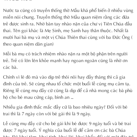
Nước ta cũng có truyền thống thờ Mẫu khá phổ biến ở nhiều vùng
miền nói chung. Truyền thống thờ Mẫu quan niệm rằng các đứa
trẻ được sinh ra. Nhờ bàn tay nhào nặn của chư vị Tiên Chúa đầu
thai. Tên gọi khác là Mẹ Sinh, mẹ Sanh hay thân thuộc. Nhất là
mười hai bà mụ và một vị Chúa Thiên thai cùng với ba Đức Ông (
theo quan niệm dân gian)
Mỗi bà mụ có trách nhiệm nhào nặn ra một bộ phận trên người
trẻ. Trẻ có lớn lên khỏe mạnh hay ngoan ngoãn cũng là nhờ ơn
các bà.
Chính vì lẽ đó mà vào dịp trẻ thôi nôi hay đầy tháng thì cả gia
đình của trẻ. Sẽ cùng nhau tổ chức một buổi lễ cúng mụ cảm tạ.
Riêng lễ cúng mụ đầy cữ cũng là dịp để cả nhà mong các bà phù
hộ cho bé mau cứng cáp, bình an …
Nhiều gia đình thắc mắc đầy cữ là bao nhiêu ngày? Đối với bé
trai thì là 7 ngày còn với bé gái thì là 9 ngày.
Lễ cúng mụ đầy cữ cho bé gái khi bé được 9 ngày tuổi và bé trai
được 7 ngày tuổi. Ý nghĩa của buổi lễ để cảm ơn các bà Chúa
Mụ. Đã khai tâm, khai tính, khai lời, khai khẩu đối với một đứa trẻ