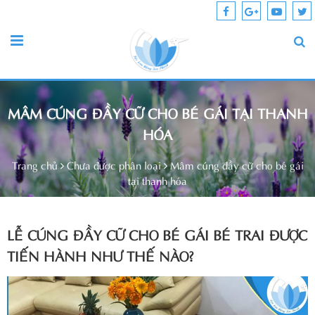
MÂM CÚNG ĐẦY CỮ CHO BÉ GÁI TẠI THANH
HÓA
Trang chủ
Chưa được phân loại
Mâm cúng đầy cữ cho bé gái
tại thanh hóa
LỄ CÚNG ĐẦY CỮ CHO BÉ GÁI BÉ TRAI ĐƯỢC
TIẾN HÀNH NHƯ THẾ NÀO?