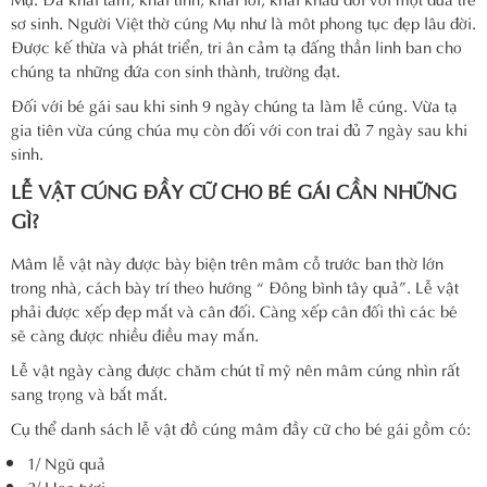
sơ sinh. Người Việt thờ cúng Mụ như là môt phong tục đẹp lâu đời.
Được kế thừa và phát triển, tri ân cảm tạ đấng thần linh ban cho
chúng ta những đứa con sinh thành, trường đạt.
Đối với bé gái sau khi sinh 9 ngày chúng ta làm lễ cúng. Vừa tạ
gia tiên vừa cúng chúa mụ còn đối với con trai đủ 7 ngày sau khi
sinh.
LỄ VẬT CÚNG ĐẦY CỮ CHO BÉ GÁI CẦN NHỮNG
GÌ?
Mâm lễ vật này được bày biện trên mâm cỗ trước ban thờ lớn
trong nhà, cách bày trí theo hướng “ Đông bình tây quả”. Lễ vật
phải được xếp đẹp mắt và cân đối. Càng xếp cân đối thì các bé
sẽ càng được nhiều điều may mắn.
Lễ vật ngày càng được chăm chút tỉ mỹ nên mâm cúng nhìn rất
sang trọng và bắt mắt.
Cụ thể danh sách lễ vật đồ cúng mâm đầy cữ cho bé gái gồm có:
1/ Ngũ quả
2/ Hoa tươi