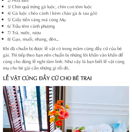
3/ Chín quả trứng gà luộc, chín con tôm luộc
4/ Gà luộc chéo cánh ( kèm cháo gà & rau gỏi)
5/ Giấy tiền vàng mã cúng Mụ
6/ Trầu têm cánh phượng
7/ Trà, nước, rượu
8/ Gạo, muối, nhang, đèn…
Khi đã chuẩn bị được lễ vật có trong mâm cúng đầy cữ của bé
gái. Thì tiếp theo bạn nên chuẩn bị những lời khấn văn khấn để
cúng cho đúng lễ nghi tâm linh. Như vậy là bạn biết lễ vật cúng
mụ cho bé gái cần những gì rồi đó.
LỄ VẬT CÚNG ĐẦY CỮ CHO BÉ TRAI