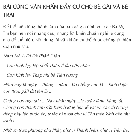
BÀI CÚNG VĂN KHẤN ĐẦY CỮ CHO BÉ GÁI VÀ BÉ
TRAI
Để thể hiện lòng thành tâm của bạn và gia đình với các Bà Mụ.
Thì bạn nên nói những câu, những lời khấn chuẩn nghi lễ cũng
như để thể hiện. Nội dung lời văn khấn cụ thể được chúng tôi biên
soạn như sau:
Nam Mô A Di Đà Phật! 3 lần
– Con kính lạy Đệ nhất Thiên tỉ đại tiên chúa
– Con kính lạy Thập nhị bộ Tiên nương
Hôm nay là ngày … tháng … năm… Vợ chồng con là … Sinh được
con (trai, gái) đặt tên là …
Chúng con ngụ tại : … Nay nhân ngày …là ngày lành tháng tốt.
Chúng con thành tâm sửa biện hương hoa lễ vật và các thứ cúng
dâng bày lên trước án, trước bàn tọa chư vị Tôn thân kính cẩn tâu
trình :
Nhờ ơn thập phương chư Phật, chư vị Thánh hiền, chư vị Tiên Bà,