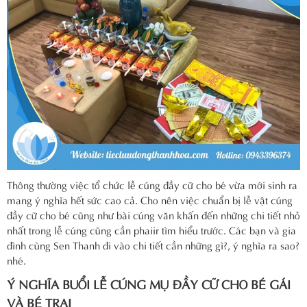
Thông thường việc tổ chức lễ cúng đầy cữ cho bé vừa mới sinh ra
mang ý nghĩa hết sức cao cả. Cho nên việc chuẩn bị lễ vật cúng
đầy cữ cho bé cũng như bài cúng văn khấn đến những chi tiết nhỏ
nhất trong lễ cúng cũng cần phaiir tìm hiểu trước. Các bạn và gia
đình cùng Sen Thanh đi vào chi tiết cần những gì?, ý nghĩa ra sao?
nhé.
Ý NGHĨA BUỔI LỄ CÚNG MỤ ĐẦY CỮ CHO BÉ GÁI
VÀ BÉ TRAI