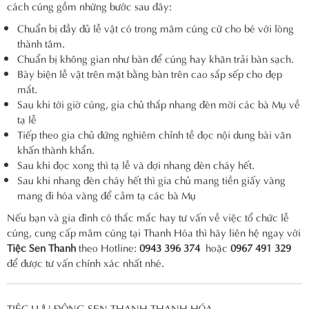
cách cúng gồm những bước sau đây:
Chuẩn bị đầy đủ lễ vật có trong mâm cúng cữ cho bé với lòng
thành tâm.
Chuẩn bị không gian như bàn để cúng hay khăn trải bàn sạch.
Bày biện lễ vật trên mặt bằng bàn trên cao sắp sếp cho đẹp
mắt.
Sau khi tới giờ cúng, gia chủ thắp nhang đèn mời các bà Mụ về
tạ lễ
Tiếp theo gia chủ đứng nghiêm chỉnh tề đọc nội dung bài văn
khấn thành khẩn.
Sau khi đọc xong thì tạ lễ và đợi nhang đèn cháy hết.
Sau khi nhang đèn cháy hết thì gia chủ mang tiền giấy vàng
mang đi hóa vàng để cảm tạ các bà Mụ
Nếu bạn và gia đình có thắc mắc hay tư vấn về việc tổ chức lễ
cúng, cung cấp mâm cúng tại Thanh Hóa thì hãy liên hệ ngay với
Tiệc Sen Thanh
theo Hotline:
0943 396 374
hoặc
0967 491 329
để được tư vấn chính xác nhất nhé.
TIỆC LƯU ĐỘNG SEN THANH THANH HÓA