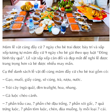
Mâm lễ vật cúng đầy cữ 7 ngày cho bé trai được bày trí và sắp
xếp tương tự mâm đầy cữ 9 ngày cho bé gái theo quy luật “Đông
bình tây quả”. Lễ vật sắp xếp cân đối và đẹp mắt để nghi lễ được
trang trọng hơn và bé được nhiều may mắn.
Cụ thể danh sách lễ vật đồ cúng mâm đầy cữ cho bé trai gồm có:
– Gạo, muối, giấy cúng, sớ cúng, trà, rượu, nước.
– Trái cây (ngũ quả), đèn tealight, hoa, nhang.
– Gà luộc chéo cánh.
– 7 phần trầu cau, 7 phần chè đậu trắng, 7 phần xôi gấc, 7 quả
trứng luộc, 7 phần tôm luộc, chén, đũa muỗng, ly mỗi loại 7 cái.