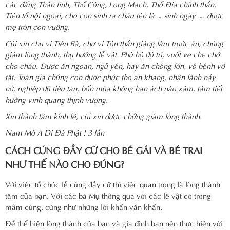
các đấng Thần linh, Thổ Công, Long Mạch, Thổ Địa chính thần,
Tiên tổ nội ngoại, cho con sinh ra cháu tên là … sinh ngày …. được
mẹ tròn con vuông.
Cúi xin chư vị Tiên Bà, chư vị Tôn thần giáng lâm trước án, chứng
giám lòng thành, thụ hưởng lễ vật. Phù hộ độ trì, vuốt ve che chở
cho cháu. Được ăn ngoan, ngủ yên, hay ăn chóng lớn, vô bệnh vô
tật. Toàn gia chúng con được phúc thọ an khang, nhân lành nảy
nở, nghiệp dữ tiêu tan, bốn mùa không hạn ách nào xâm, tám tiết
hưởng vinh quang thịnh vượng.
Xin thành tâm kính lễ, cúi xin được chứng giám lòng thành.
Nam Mô A Di Đà Phật ! 3 lần
CÁCH CÚNG ĐẦY CỮ CHO BÉ GÁI VÀ BÉ TRAI
NHƯ THẾ NÀO CHO ĐÚNG?
Với việc tổ chức lễ cúng đầy cữ thì việc quan trọng là lòng thành
tâm của bạn. Với các bà Mụ thông qua với các lễ vật có trong
mâm cúng, cũng như những lời khấn văn khấn.
Để thể hiện lòng thành của bạn và gia đình bạn nên thực hiện với