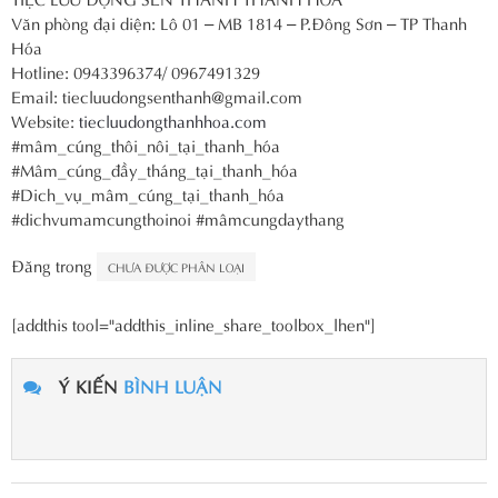
Văn phòng đại diện: Lô 01 – MB 1814 – P.Đông Sơn – TP Thanh
Hóa
Hotline: 0943396374/ 0967491329
Email: tiecluudongsenthanh@gmail.com
Website:
tiecluudongthanhhoa.com
#mâm_cúng_thôi_nôi_tại_thanh_hóa
#Mâm_cúng_đầy_tháng_tại_thanh_hóa
#Dich_vụ_mâm_cúng_tại_thanh_hóa
#dichvumamcungthoinoi #mâmcungdaythang
Đăng trong
CHƯA ĐƯỢC PHÂN LOẠI
[addthis tool="addthis_inline_share_toolbox_lhen"]
Ý KIẾN
BÌNH LUẬN