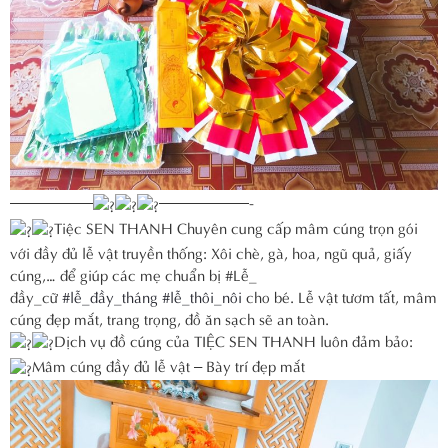
—————–
——————-
Tiệc SEN THANH Chuyên cung cấp mâm cúng trọn gói
với đầy đủ lễ vật truyền thống: Xôi chè, gà, hoa, ngũ quả, giấy
cúng,… để giúp các mẹ chuẩn bị #Lễ_
đầy_cữ
#lễ_đầy_tháng
#lễ_thôi_nôi
cho bé. Lễ vật tươm tất, mâm
cúng đẹp mắt, trang trọng, đồ ăn sạch sẽ an toàn.
Dịch vụ đồ cúng của TIỆC SEN THANH luôn đảm bảo:
Mâm cúng đầy đủ lễ vật – Bày trí đẹp mắt