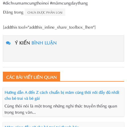
#dichvumamcungthoinoi
#mâmcungdaythang
Đăng trong
CHƯA ĐƯỢC PHÂN LOẠI
[addthis tool="addthis_inline_share_toolbox_lhen"]
Ý KIẾN
BÌNH LUẬN
CÁC BÀI VIẾT LIÊN QUAN
Hướng dẫn A đến Z cách chuẩn bị mâm cúng thôi nôi đầy đủ nhất
cho bé trai và bé gái
Cúng thôi nôi là một trong những nghi thức truyền thống quan
trọng trong văn...
Mâm cúng đầy cữ cho bé trai tại thanh hóa