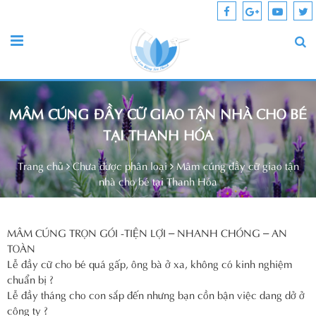
MÂM CÚNG ĐẦY CỮ GIAO TẬN NHÀ CHO BÉ
TẠI THANH HÓA
Trang chủ
Chưa được phân loại
Mâm cúng đầy cữ giao tận
nhà cho bé tại Thanh Hóa
MÂM CÚNG TRỌN GÓI -TIỆN LỢI – NHANH CHÓNG – AN
TOÀN
Lễ đầy cữ cho bé quá gấp, ông bà ở xa, không có kinh nghiệm
chuẩn bị ?
Lễ đầy tháng cho con sắp đến nhưng bạn cồn bận việc dang dở ở
công ty ?