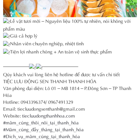
Lễ vật tươi mới – Nguyên liệu 100% tự nhiên, nói không với
phẩm màu
Giá cả hợp lý
Nhân viên chuyên nghiệp, nhiệt tình
Tiện lợi nhanh chóng + An toàn vệ sinh thực phẩm
—————–
———————–
Qúy khách vui lòng liên hệ hotline để được tư vấn chi tiết
TIỆC LƯU ĐỘNG SEN THANH THANH HÓA
Văn phòng đại diện: Lô 01 – MB 1814 – P.Đông Sơn – TP Thanh
Hóa
Hotline: 0943396374/ 0967491329
Email: tiecluudongsenthanh@gmail.com
Website:
tiecluudongthanhhoa.com
#mâm_cúng_thôi_nôi_tại_thanh_hóa
#Mâm_cúng_đầy_tháng_tại_thanh_hóa
#Dich_vụ_mâm_cúng_tại_thanh_hóa