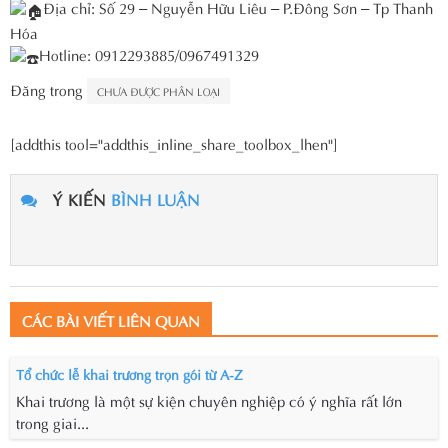
Địa chỉ: Số 29 – Nguyễn Hữu Liêu – P.Đông Sơn – Tp Thanh
Hóa
Hotline: 0912293885/0967491329
Đăng trong
CHƯA ĐƯỢC PHÂN LOẠI
[addthis tool="addthis_inline_share_toolbox_lhen"]
Ý KIẾN
BÌNH LUẬN
CÁC BÀI VIẾT LIÊN QUAN
Tổ chức lễ khai trương trọn gói từ A-Z
Khai trương là một sự kiện chuyên nghiệp có ý nghĩa rất lớn
trong giai...