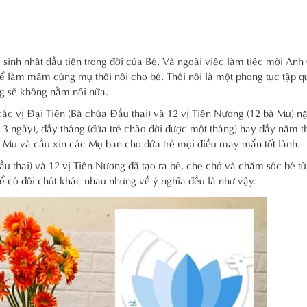
ễ sinh nhật đầu tiên trong đời của Bé. Và ngoài việc làm tiệc mời Anh 
để làm mâm cúng mụ thôi nôi cho bé. Thôi nôi là một phong tục tập q
áng sẽ không nằm nôi nữa.
các vị Đại Tiên (Bà chúa Đầu thai) và 12 vị Tiên Nương (12 bà Mụ) n
ợc 3 ngày), đầy tháng (đứa trẻ chào đời được một tháng) hay đầy năm t
à Mụ và cầu xin các Mụ ban cho đứa trẻ mọi điều may mắn tốt lành.
ầu thai) và 12 vị Tiên Nương đã tạo ra bé, che chở và chăm sóc bé từ
ể có đôi chút khác nhau nhưng về ý nghĩa đều là như vậy.