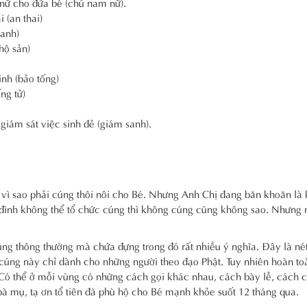
nữ cho đứa bé (chú nam nữ).
(an thai)
anh)
hộ sản)
nh (bảo tống)
ng tử)
iám sát việc sinh đẻ (giám sanh).
ết vì sao phải cúng thôi nôi cho Bé. Nhưng Anh Chị đang băn khoăn là
a đình không thể tổ chức cúng thì không cúng cũng không sao. Nhưng 
ng thông thường mà chứa đựng trong đó rất nhiều ý nghĩa. Đây là né
 cúng này chỉ dành cho những người theo đạo Phật. Tuy nhiên hoàn t
 Có thể ở mỗi vùng có những cách gọi khác nhau, cách bày lễ, cách 
à mụ, tạ ơn tổ tiên đã phù hộ cho Bé mạnh khỏe suốt 12 tháng qua.