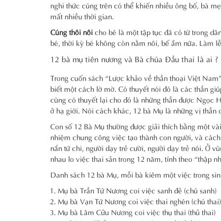
nghi thức cúng trên có thể khiến nhiều ông bố, bà mẹ
mất nhiều thời gian.
Cúng thôi nôi
cho bé là một tập tục đã có từ trong d
bé, thời kỳ bé không còn nằm nôi, bế ẵm nữa. Làm lễ 
12 bà mụ tiên nương và Bà chúa Đầu thai là ai ?
Trong cuốn sách “Lược khảo về thần thoại Việt Nam” 
biết một cách lờ mờ. Có thuyết nói đó là các thần gi
cũng có thuyết lại cho đó là những thần được Ngọc H
ở hạ giới. Nói cách khác, 12 bà Mụ là những vị thần 
Con số 12 Bà Mụ thường được giải thích bằng một vài
nhiệm chung công việc tạo thành con người, và cách g
nắn tứ chi, người dạy trẻ cười, người dạy trẻ nói. Ở
nhau lo việc thai sản trong 12 năm, tính theo “thập nh
Danh sách 12 bà Mụ, mỗi bà kiêm một việc trong si
Mụ bà Trần Tứ Nương coi việc sanh đẻ (chú sanh)
Mụ bà Vạn Tứ Nương coi việc thai nghén (chú thai)
Mụ bà Lâm Cửu Nương coi việc thụ thai (thủ thai)