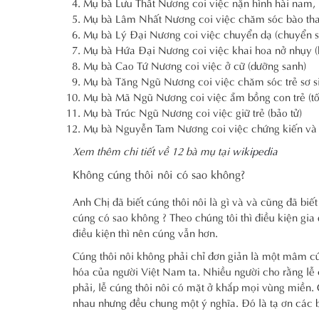
Mụ bà Lưu Thất Nương coi việc nặn hình hài nam, 
Mụ bà Lâm Nhất Nương coi việc chăm sóc bào thai 
Mụ bà Lý Đại Nương coi việc chuyển dạ (chuyển s
Mụ bà Hứa Đại Nương coi việc khai hoa nở nhụy (
Mụ bà Cao Tứ Nương coi việc ở cữ (dưỡng sanh)
Mụ bà Tăng Ngũ Nương coi việc chăm sóc trẻ sơ si
Mụ bà Mã Ngũ Nương coi việc ẵm bồng con trẻ (tố
Mụ bà Trúc Ngũ Nương coi việc giữ trẻ (bảo tử)
Mụ bà Nguyễn Tam Nương coi việc chứng kiến và g
Xem thêm chi tiết về 12 bà mụ tại
wikipedia
Không cúng thôi nôi có sao không?
Anh Chị đã biết cúng thôi nôi là gì và và cũng đã bi
cúng có sao không ? Theo chúng tôi thì điều kiện gi
điều kiện thì nên cúng vẫn hơn.
Cúng thôi nôi không phải chỉ đơn giản là một mâm cú
hóa của người Việt Nam ta. Nhiều người cho rằng lễ
phải, lễ cúng thôi nôi có mặt ở khắp mọi vùng miền.
nhau nhưng đều chung một ý nghĩa. Đó là tạ ơn các b