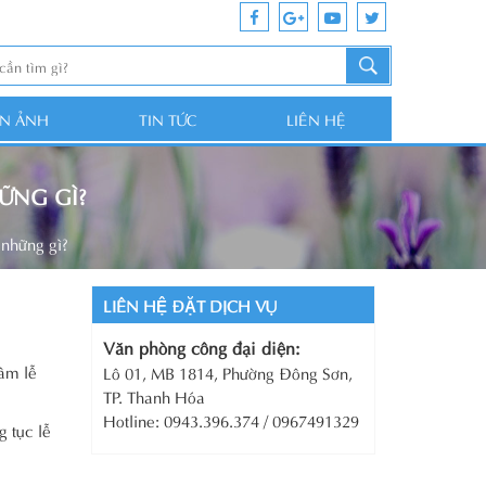
ỆN ẢNH
TIN TỨC
LIÊN HỆ
HỮNG GÌ?
 những gì?
LIÊN HỆ ĐẶT DỊCH VỤ
Văn phòng công đại diện:
âm lễ
Lô 01, MB 1814, Phường Đông Sơn,
TP. Thanh Hóa
Hotline: 0943.396.374 / 0967491329
g tục lễ