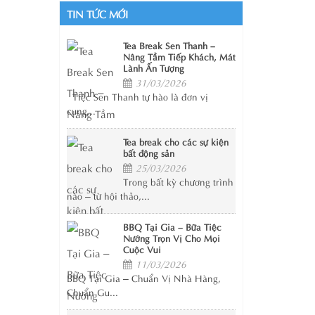
TIN TỨC MỚI
Tea Break Sen Thanh –
Nâng Tầm Tiếp Khách, Mát
Lành Ấn Tượng
31/03/2026
Tiệc Sen Thanh tự hào là đơn vị
cung...
Tea break cho các sự kiện
bất động sản
25/03/2026
Trong bất kỳ chương trình
nào – từ hội thảo,...
BBQ Tại Gia – Bữa Tiệc
Nướng Trọn Vị Cho Mọi
Cuộc Vui
11/03/2026
BBQ Tại Gia – Chuẩn Vị Nhà Hàng,
Chuẩn Gu...