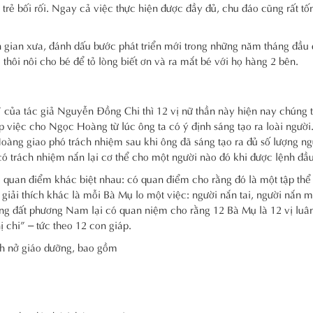
 trẻ bối rối. Ngay cả việc thực hiện được đầy đủ, chu đáo cũng rất tố
ân gian xưa, đánh dấu bước phát triển mới trong những năm tháng đầu 
thôi nôi cho bé để tỏ lòng biết ơn và ra mắt bé với họ hàng 2 bên.
của tác giả Nguyễn Đồng Chi thì 12 vị nữ thần này hiện nay chúng t
úp việc cho Ngọc Hoàng từ lúc ông ta có ý định sáng tạo ra loài ngườ
oàng giao phó trách nhiệm sau khi ông đã sáng tạo ra đủ số lượng ng
có trách nhiệm nắn lại cơ thể cho một người nào đó khi được lệnh đầu
 quan điểm khác biệt nhau: có quan điểm cho rằng đó là một tập thể 
iải thích khác là mỗi Bà Mụ lo một việc: người nắn tai, người nắn m
 vùng đất phương Nam lại có quan niệm cho rằng 12 Bà Mụ là 12 vị luâ
ị chi” – tức theo 12 con giáp.
nh nở giáo dưỡng, bao gồm