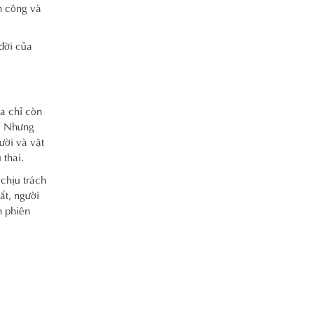
n công và
đời của
a chỉ còn
i. Nhưng
ười và vật
 thai.
chịu trách
ắt, người
n phiên