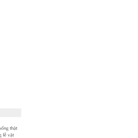
sống thật
 lễ vật