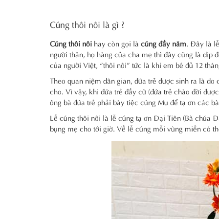
Cúng thôi nôi là gì ?
Cúng thôi nôi
hay còn gọi là
cúng đầy năm
. Đây là l
người thân, họ hàng của cha mẹ thì đây cũng là dịp 
của người Việt, “thôi nôi” tức là khi em bé đủ 12 th
Theo quan niệm dân gian, đứa trẻ được sinh ra là do 
cho. Vì vậy, khi đứa trẻ đầy cữ (đứa trẻ chào đời đư
ông bà đứa trẻ phải bày tiệc cúng Mụ để tạ ơn các b
Lễ cúng thôi nôi là lễ cúng tạ ơn Đại Tiên (Bà chúa Đ
bụng mẹ cho tới giờ. Về lễ cúng mỗi vùng miền có th