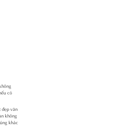
 không
nếu có
t đẹp văn
oàn không
cúng khác