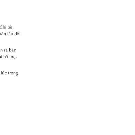
Chị bè,
uán lâu đời
ặn ra ban
hì bố mẹ,
 lúc trong