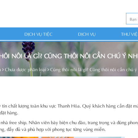
DỊCH VỤ TIỆC
DỊCH VỤ
THƯ VI
ÔI NÔI LÀ GÌ? CŨNG THÔI NÔI CẦN CHÚ Ý N
ủ
Chưa được phân loại
Cúng thôi nôi là gì? Cũng thôi nôi cần chú ý
tín chất lượng toàn khu vực Thanh Hóa. Quý khách hàng cần đặt m
 đặt hàng.
nhà free ship. Nhân viên bày biện chu đáo, trang trọng và đúng phon
g, đầy đủ và phù hợp với phong tục từng vùng miền.