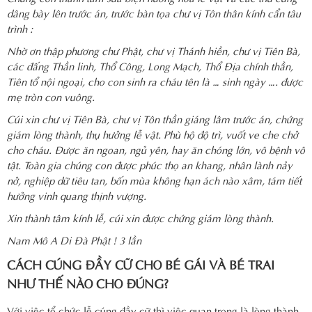
dâng bày lên trước án, trước bàn tọa chư vị Tôn thân kính cẩn tâu
trình :
Nhờ ơn thập phương chư Phật, chư vị Thánh hiền, chư vị Tiên Bà,
các đấng Thần linh, Thổ Công, Long Mạch, Thổ Địa chính thần,
Tiên tổ nội ngoại, cho con sinh ra cháu tên là … sinh ngày …. được
mẹ tròn con vuông.
Cúi xin chư vị Tiên Bà, chư vị Tôn thần giáng lâm trước án, chứng
giám lòng thành, thụ hưởng lễ vật. Phù hộ độ trì, vuốt ve che chở
cho cháu. Được ăn ngoan, ngủ yên, hay ăn chóng lớn, vô bệnh vô
tật. Toàn gia chúng con được phúc thọ an khang, nhân lành nảy
nở, nghiệp dữ tiêu tan, bốn mùa không hạn ách nào xâm, tám tiết
hưởng vinh quang thịnh vượng.
Xin thành tâm kính lễ, cúi xin được chứng giám lòng thành.
Nam Mô A Di Đà Phật ! 3 lần
CÁCH CÚNG ĐẦY CỮ CHO BÉ GÁI VÀ BÉ TRAI
NHƯ THẾ NÀO CHO ĐÚNG?
Với việc tổ chức lễ cúng đầy cữ thì việc quan trọng là lòng thành