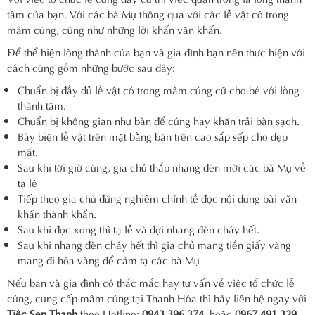
tâm của bạn. Với các bà Mụ thông qua với các lễ vật có trong
mâm cúng, cũng như những lời khấn văn khấn.
Để thể hiện lòng thành của bạn và gia đình bạn nên thực hiện với
cách cúng gồm những bước sau đây:
Chuẩn bị đầy đủ lễ vật có trong mâm cúng cữ cho bé với lòng
thành tâm.
Chuẩn bị không gian như bàn để cúng hay khăn trải bàn sạch.
Bày biện lễ vật trên mặt bằng bàn trên cao sắp sếp cho đẹp
mắt.
Sau khi tới giờ cúng, gia chủ thắp nhang đèn mời các bà Mụ về
tạ lễ
Tiếp theo gia chủ đứng nghiêm chỉnh tề đọc nội dung bài văn
khấn thành khẩn.
Sau khi đọc xong thì tạ lễ và đợi nhang đèn cháy hết.
Sau khi nhang đèn cháy hết thì gia chủ mang tiền giấy vàng
mang đi hóa vàng để cảm tạ các bà Mụ
Nếu bạn và gia đình có thắc mắc hay tư vấn về việc tổ chức lễ
cúng, cung cấp mâm cúng tại Thanh Hóa thì hãy liên hệ ngay với
Tiệc Sen Thanh
theo Hotline:
0943 396 374
hoặc
0967 491 329