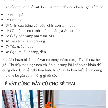
Cụ thể danh sách lễ vật đồ cúng mâm đầy cữ cho bé gái gồm có:
1/ Ngũ quả
2/ Hoa tươi
3/ Chín quả trứng gà luộc, chín con tôm luộc
4/ Gà luộc chéo cánh ( kèm cháo gà & rau gỏi)
5/ Giấy tiền vàng mã cúng Mụ
6/ Trầu têm cánh phượng
7/ Trà, nước, rượu
8/ Gạo, muối, nhang, đèn…
Khi đã chuẩn bị được lễ vật có trong mâm cúng đầy cữ của bé
gái. Thì tiếp theo bạn nên chuẩn bị những lời khấn văn khấn để
cúng cho đúng lễ nghi tâm linh. Như vậy là bạn biết lễ vật cúng
mụ cho bé gái cần những gì rồi đó.
LỄ VẬT CÚNG ĐẦY CỮ CHO BÉ TRAI