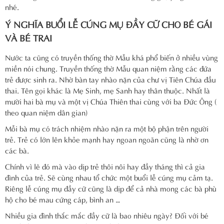
nhé.
Ý NGHĨA BUỔI LỄ CÚNG MỤ ĐẦY CỮ CHO BÉ GÁI
VÀ BÉ TRAI
Nước ta cũng có truyền thống thờ Mẫu khá phổ biến ở nhiều vùng
miền nói chung. Truyền thống thờ Mẫu quan niệm rằng các đứa
trẻ được sinh ra. Nhờ bàn tay nhào nặn của chư vị Tiên Chúa đầu
thai. Tên gọi khác là Mẹ Sinh, mẹ Sanh hay thân thuộc. Nhất là
mười hai bà mụ và một vị Chúa Thiên thai cùng với ba Đức Ông (
theo quan niệm dân gian)
Mỗi bà mụ có trách nhiệm nhào nặn ra một bộ phận trên người
trẻ. Trẻ có lớn lên khỏe mạnh hay ngoan ngoãn cũng là nhờ ơn
các bà.
Chính vì lẽ đó mà vào dịp trẻ thôi nôi hay đầy tháng thì cả gia
đình của trẻ. Sẽ cùng nhau tổ chức một buổi lễ cúng mụ cảm tạ.
Riêng lễ cúng mụ đầy cữ cũng là dịp để cả nhà mong các bà phù
hộ cho bé mau cứng cáp, bình an …
Nhiều gia đình thắc mắc đầy cữ là bao nhiêu ngày? Đối với bé