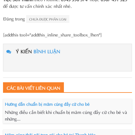
để được tư vấn chính xác nhất nhé.
Đăng trong
CHƯA ĐƯỢC PHÂN LOẠI
[addthis tool="addthis_inline_share_toolbox_lhen"]
Ý KIẾN
BÌNH LUẬN
CÁC BÀI VIẾT LIÊN QUAN
Hướng dẫn chuẩn bị mâm cúng đầy cữ cho bé
Những điều cần biết khi chuẩn bị mâm cúng đầy cữ cho bé và
những...
Mâm cúng thôi nôi trọn gói cho bé tại Thanh Hóa