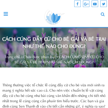
CÁCH CÚNG ĐẦY CỮ CHO BÉ GÁI VÀ BÉ TRAI
NHƯ THẾ NÀO CHO ĐÚNG?
Trang chủ
Chưa được phân loại
CÁCH CÚNG ĐẦY CỮ CHO
BÉ GÁI VÀ BÉ TRAI NHƯ THẾ NÀO CHO ĐÚNG?
Thông thường việc tổ chức lễ cúng đầy cữ cho bé vừa mới sinh ra
mang ý nghĩa hết sức cao cả. Cho nên việc chuẩn bị lễ vật cúng
đầy cữ cho bé cũng như bài cúng văn khấn đến những chi tiết nhỏ
nhất trong lễ cúng cũng cần phaiir tìm hiểu trước. Các bạn và gia
đình cùng Sen Thanh đi vào chi tiết cần những gì?, ý nghĩa ra sao?