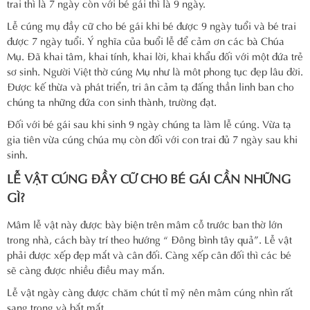
trai thì là 7 ngày còn với bé gái thì là 9 ngày.
Lễ cúng mụ đầy cữ cho bé gái khi bé được 9 ngày tuổi và bé trai
được 7 ngày tuổi. Ý nghĩa của buổi lễ để cảm ơn các bà Chúa
Mụ. Đã khai tâm, khai tính, khai lời, khai khẩu đối với một đứa trẻ
sơ sinh. Người Việt thờ cúng Mụ như là môt phong tục đẹp lâu đời.
Được kế thừa và phát triển, tri ân cảm tạ đấng thần linh ban cho
chúng ta những đứa con sinh thành, trường đạt.
Đối với bé gái sau khi sinh 9 ngày chúng ta làm lễ cúng. Vừa tạ
gia tiên vừa cúng chúa mụ còn đối với con trai đủ 7 ngày sau khi
sinh.
LỄ VẬT CÚNG ĐẦY CỮ CHO BÉ GÁI CẦN NHỮNG
GÌ?
Mâm lễ vật này được bày biện trên mâm cỗ trước ban thờ lớn
trong nhà, cách bày trí theo hướng “ Đông bình tây quả”. Lễ vật
phải được xếp đẹp mắt và cân đối. Càng xếp cân đối thì các bé
sẽ càng được nhiều điều may mắn.
Lễ vật ngày càng được chăm chút tỉ mỹ nên mâm cúng nhìn rất
sang trọng và bắt mắt.