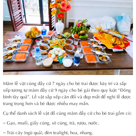
Mâm lễ vật cúng đầy cữ 7 ngày cho bé trai được bày trí và sắp
xếp tương tự mâm đầy cữ 9 ngày cho bé gái theo quy luật “Đông
bình tây quả”. Lễ vật sắp xếp cân đối và đẹp mắt để nghi lễ được
trang trọng hơn và bé được nhiều may mắn.
Cụ thể danh sách lễ vật đồ cúng mâm đầy cữ cho bé trai gồm có:
– Gạo, muối, giấy cúng, sớ cúng, trà, rượu, nước.
– Trái cây (ngũ quả), đèn tealight, hoa, nhang.