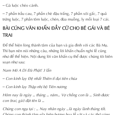
– Gà luộc chéo cánh.
– 7 phần trầu cau, 7 phần chè đậu trắng, 7 phần xôi gấc, 7 quả
trứng luộc, 7 phần tôm luộc, chén, đũa muỗng, ly mỗi loại 7 cái.
BÀI CÚNG VĂN KHẤN ĐẦY CỮ CHO BÉ GÁI VÀ BÉ
TRAI
Để thể hiện lòng thành tâm của bạn và gia đình với các Bà Mụ.
Thì bạn nên nói những câu, những lời khấn chuẩn nghi lễ cũng
như để thể hiện. Nội dung lời văn khấn cụ thể được chúng tôi biên
soạn như sau:
Nam Mô A Di Đà Phật! 3 lần
– Con kính lạy Đệ nhất Thiên tỉ đại tiên chúa
– Con kính lạy Thập nhị bộ Tiên nương
Hôm nay là ngày … tháng … năm… Vợ chồng con là … Sinh được
con (trai, gái) đặt tên là …
Chúng con ngụ tại : … Nay nhân ngày …là ngày lành tháng tốt.
Chúng con thành tâm sửa biện hương hoa lễ vật và các thứ cúng