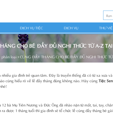
DỊCH VỤ TIỆC
DỊCH VỤ
THƯ VI
HÁNG CHO BÉ ĐẦY ĐỦ NGHI THỨC TỪ A-Z TẠ
 phân loại
CÚNG ĐẦY THÁNG CHO BÉ ĐẦY ĐỦ NGHI THỨC TỪ 
 nhiều gia đình trẻ quan tâm. Đây là truyền thống đã có từ xa xưa v
 nào cũng hiểu rõ về lễ đầy tháng đúng không nào. Hãy cùng
Tiệc Se
nhé!
à 12 bà Mụ Tiên Nương và Đức Ông đã nhào nặn từ mắt, tai, tay, châ
 ra được 1 tháng tuổi thì gia đình sẽ tổ chức lễ cúng đầy tháng bé gái