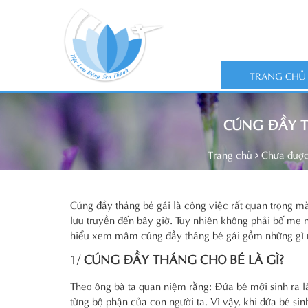
TRANG CHỦ
CÚNG ĐẦY T
Trang chủ
Chưa được
Cúng đầy tháng bé gái là công việc rất quan trọng mà
lưu truyền đến bây giờ. Tuy nhiên không phải bố mẹ
hiểu xem mâm cúng đầy tháng bé gái gồm những gì 
1/
CÚNG ĐẦY THÁNG CHO BÉ LÀ GÌ?
Theo ông bà ta quan niệm rằng: Đứa bé mới sinh ra l
từng bộ phận của con người ta. Vì vậy, khi đứa bé sinh