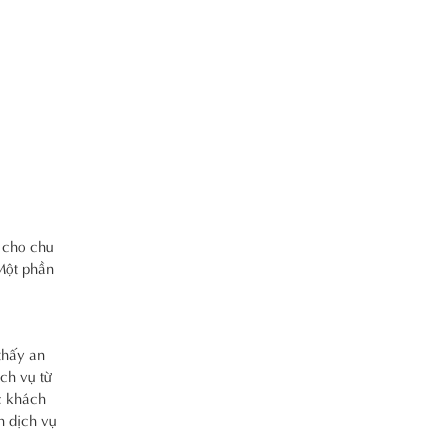
 cho chu
 Một phần
thấy an
ịch vụ từ
c khách
h dịch vụ