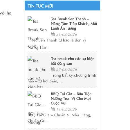
TIN TỨC MỚI
với họ
Tea Break Sen Thanh –
Nâng Tầm Tiếp Khách, Mát
Lành Ấn Tượng
31/03/2026
Tiệc Sen Thanh tự hào là đơn vị
cung...
Tea break cho các sự kiện
bất động sản
25/03/2026
Trong bất kỳ chương trình
nào – từ hội thảo,...
BBQ Tại Gia – Bữa Tiệc
Nướng Trọn Vị Cho Mọi
Cuộc Vui
11/03/2026
BBQ Tại Gia – Chuẩn Vị Nhà Hàng,
Chuẩn Gu...