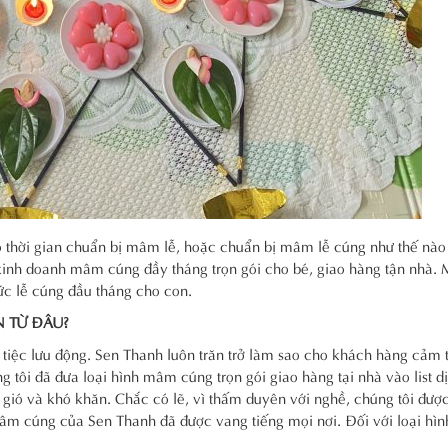
 thời gian chuẩn bị mâm lễ, hoặc chuẩn bị mâm lễ cúng như thế nào
g kinh doanh mâm cúng đầy tháng trọn gói cho bé, giao hàng tận nhà.
ức lễ cúng đầu tháng cho con.
 TỪ ĐÂU?
ụ tiệc lưu động. Sen Thanh luôn trăn trở làm sao cho khách hàng cảm 
ng tôi đã đưa loại hình mâm cúng trọn gói giao hàng tại nhà vào list d
ió và khó khăn. Chắc có lẽ, vì thấm duyên với nghề, chúng tôi đượ
mâm cúng của Sen Thanh đã được vang tiếng mọi nơi. Đối với loại hìn