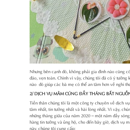
Nhưng bên cạnh đó, không phải gia đình nào cũng có
đáo, vẹn toàn. Chình vì vậy, chúng tôi đã có ý tưởn
nào đó giúp các bà mẹ có thể an tâm hơn về nghi th
2/ DỊCH VỤ MÂM CÚNG ĐẦY THÁNG BẮT NGUỒN
Tiền thân chúng tôi là một công ty chuyên về dịch v
tâm nhất, tin tưởng nhất và hài lòng nhất. Vì vậy, chú
những tháng giữa của năm 2020 – một năm đầy sóng g
hàng tin tưởng và ủng hộ, cho đến bây giờ, dịch vụ 
này, chúng tôi cung cấp: