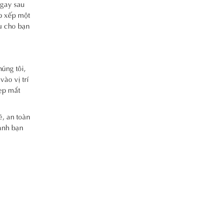
Ngay sau
p xếp một
u cho bạn
úng tôi,
ào vị trí
đẹp mắt
ẽ, an toàn
hanh bạn