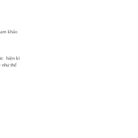
tham khảo
ực hiện kĩ
ễ như thế