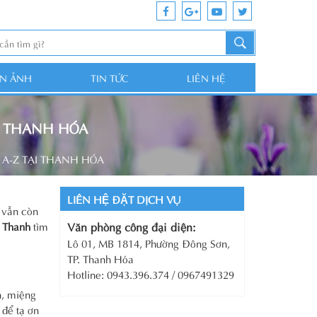
ỆN ẢNH
TIN TỨC
LIÊN HỆ
I THANH HÓA
A-Z TẠI THANH HÓA
LIÊN HỆ ĐẶT DỊCH VỤ
à vẫn còn
n Thanh
tìm
Văn phòng công đại diện:
Lô 01, MB 1814, Phường Đông Sơn,
TP. Thanh Hóa
Hotline: 0943.396.374 / 0967491329
n, miệng
 để tạ ơn