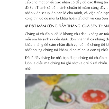
cấp cho một phiếu xác nhận có đầy đủ các thông tin t
đó Sen Thanh sẽ tiến hành chuẩn bị mâm cúng đầy th
nhân viên setup lên bàn lễ cho mình, và việc của b
xong thì lúc đó mới là khâu hoàn tất dịch vụ của Sen
4/ ĐẶT MÂM CÚNG
ĐẦY THÁNG CỦA SEN THAN
Chẳng ai chuẩn bị đồ lễ không chu đáo, không an toà
mỗi em bé sinh ra đều được đón nhận tất cả những điề
khách hàng để cảm nhận dịch vụ, có thể chúng tôi khô
nhất nhưng chúng tôi khẳng định mình là đơn vị chất 
Đồ lễ đầy tháng bé nhà bạn được chúng tôi chuẩn bị 
luôn là điều mà chúng tôi ghi nhớ và chú ý rất nhiều
nhé.