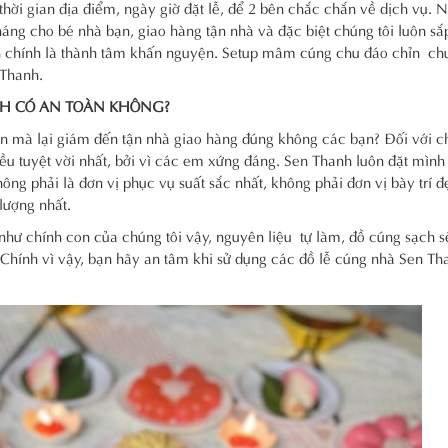
hời gian địa điểm, ngày giờ đặt lễ, để 2 bên chắc chắn về dịch vụ. 
áng cho bé nhà bạn, giao hàng tận nhà và đặc biệt chúng tôi luôn sắ
ạn chính là thành tâm khấn nguyện. Setup mâm cúng chu đáo chỉn ch
 Thanh.
H CÓ AN TOÀN KHÔNG?
n mà lại giám đến tận nhà giao hàng đúng không các bạn? Đối với ch
u tuyệt vời nhất, bởi vì các em xứng đáng. Sen Thanh luôn đặt mình v
ng phải là đơn vị phục vụ suất sắc nhất, không phải đơn vị bày trí 
lượng nhất.
như chính con của chúng tôi vậy, nguyên liệu tự làm, đồ cúng sạch s
. Chính vì vậy, bạn hãy an tâm khi sử dụng các đồ lễ cúng nhà Sen T