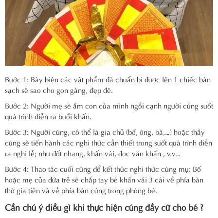
Bước 1: Bày biện các vật phẩm đã chuẩn bị được lên 1 chiếc bàn
sạch sẽ sao cho gọn gàng, đẹp đẽ.
Bước 2: Người mẹ sẽ ẵm con của mình ngồi cạnh người cúng suốt
quá trình diễn ra buổi khấn.
Bước 3: Người cúng, có thể là gia chủ (bố, ông, bà,…) hoặc thầy
cúng sẽ tiến hành các nghi thức cần thiết trong suốt quá trình diễn
ra nghi lễ; như đốt nhang, khấn vái, đọc văn khấn , v.v…
Bước 4: Thao tác cuối cùng để kết thúc nghi thức cúng mụ: Bố
hoặc mẹ của đứa trẻ sẽ chắp tay bé khấn vái 3 cái về phía bàn
thờ gia tiên và về phía bàn cúng trong phòng bé.
Cần chú ý điều gì khi thực hiện cúng đầy cữ cho bé ?