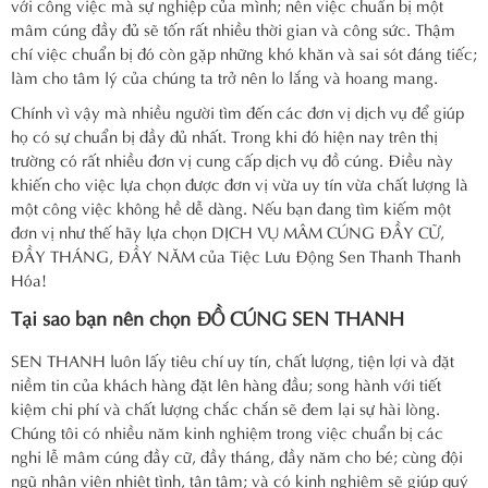
với công việc mà sự nghiệp của mình; nên việc chuẩn bị một
mâm cúng đầy đủ sẽ tốn rất nhiều thời gian và công sức. Thậm
chí việc chuẩn bị đó còn gặp những khó khăn và sai sót đáng tiếc;
làm cho tâm lý của chúng ta trở nên lo lắng và hoang mang.
Chính vì vậy mà nhiều người tìm đến các đơn vị dịch vụ để giúp
họ có sự chuẩn bị đầy đủ nhất. Trong khi đó hiện nay trên thị
trường có rất nhiều đơn vị cung cấp dịch vụ đồ cúng. Điều này
khiến cho việc lựa chọn được đơn vị vừa uy tín vừa chất lượng là
một công việc không hề dễ dàng. Nếu bạn đang tìm kiếm một
đơn vị như thế hãy lựa chọn DỊCH VỤ MÂM CÚNG ĐẦY CỮ,
ĐẦY THÁNG, ĐẦY NĂM của Tiệc Lưu Động Sen Thanh Thanh
Hóa!
Tại sao bạn nên chọn ĐỒ CÚNG SEN THANH
SEN THANH luôn lấy tiêu chí uy tín, chất lượng, tiện lợi và đặt
niềm tin của khách hàng đặt lên hàng đầu; song hành với tiết
kiệm chi phí và chất lượng chắc chắn sẽ đem lại sự hài lòng.
Chúng tôi có nhiều năm kinh nghiệm trong việc chuẩn bị các
nghi lễ mâm cúng đầy cữ, đầy tháng, đầy năm cho bé; cùng đội
ngũ nhân viên nhiệt tình, tận tâm; và có kinh nghiệm sẽ giúp quý