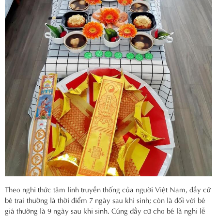
Theo nghi thức tâm linh truyền thống của người Việt Nam, đầy cữ
bé trai thường là thời điểm 7 ngày sau khi sinh; còn là đối với bé
giá thường là 9 ngày sau khi sinh. Cúng đầy cữ cho bé là nghi lễ