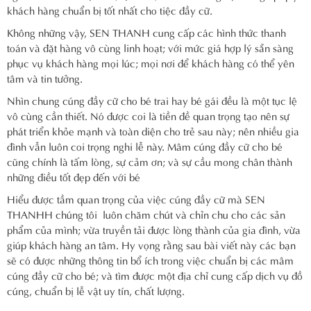
khách hàng chuẩn bị tốt nhất cho tiệc đầy cữ.
Không những vậy, SEN THANH cung cấp các hình thức thanh
toán và đặt hàng vô cùng linh hoạt; với mức giá hợp lý sẵn sàng
phục vụ khách hàng mọi lúc; mọi nơi để khách hàng có thể yên
tâm và tin tưởng.
Nhìn chung cúng đầy cữ cho bé trai hay bé gái đều là một tục lệ
vô cùng cần thiết. Nó được coi là tiền đề quan trọng tạo nên sự
phát triển khỏe mạnh và toàn diện cho trẻ sau này; nên nhiều gia
đình vẫn luôn coi trọng nghi lễ này. Mâm cúng đầy cữ cho bé
cũng chính là tấm lòng, sự cảm ơn; và sự cầu mong chân thành
những điều tốt đẹp đến với bé
Hiểu được tầm quan trọng của việc cúng đầy cữ mà SEN
THANHH chúng tôi luôn chăm chút và chỉn chu cho các sản
phẩm của mình; vừa truyền tải được lòng thành của gia đình, vừa
giúp khách hàng an tâm. Hy vọng rằng sau bài viết này các bạn
sẽ có được những thông tin bổ ích trong việc chuẩn bị các mâm
cúng đầy cữ cho bé; và tìm được một địa chỉ cung cấp dịch vụ đồ
cúng, chuẩn bị lễ vật uy tín, chất lượng.