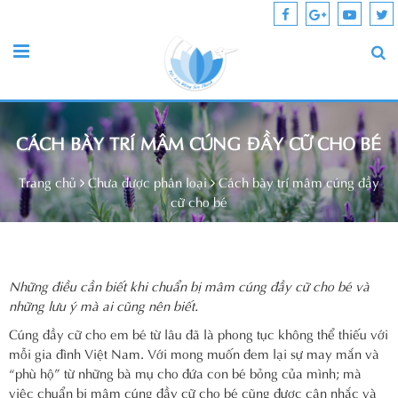
CÁCH BÀY TRÍ MÂM CÚNG ĐẦY CỮ CHO BÉ
Trang chủ
Chưa được phân loại
Cách bày trí mâm cúng đầy
cữ cho bé
Những điều cần biết khi chuẩn bị mâm cúng đầy cữ cho bé và
những lưu ý mà ai cũng nên biết.
Cúng đầy cữ cho em bé từ lâu đã là phong tục không thể thiếu với
mỗi gia đình Việt Nam. Với mong muốn đem lại sự may mắn và
“phù hộ” từ những bà mụ cho đứa con bé bỏng của mình; mà
việc chuẩn bị mâm cúng đầy cữ cho bé cũng được cân nhắc và