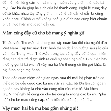
để thể hiện lòng cảm ơn và mong muốn của gia đình tới các bà
mụ. Các bà đã giúp hạ sinh đứa bé thành công. Nghi lễ cúng đầy
cữ sẽ khác nhau tùy từng giới tính; và lễ vật cần chuẩn bị cũng
khác nhau. Chính vì thế không phải gia đình nào cũng biết chuẩn
bị và thực hiện một cách đầy đủ.
Mâm cúng đầy cữ cho bé mang ý nghĩa gì?
Từ lâu việc Thờ Mẫu là phong tục tập quán lâu đời của người dân
Việt Nam. Tập tục này được hình thành do ảnh hưởng sâu sắc của
văn hóa Trung Hoa. Thờ Mẫu trong tục cúng đầy cữ là quan niệm
rằng các đứa trẻ được sinh ra dưới sự nhào nặn của 12 vị tiên hay
thường gọi là bà Mụ. Vì vậy mà bà Mụ thường có tên gọi khác là
Mẹ Sinh hoặc mẹ Sanh.
Theo các quan niệm dân gian ngày xưa thì mỗi bộ phận trên cơ
thể các bé đều được các bà mụ nặn ra. Các bé lớn lên có ngoan
ngoãn hay không là nhờ vào công nặn của các bà Mụ khéo
tay. Vì thế nghi lễ cúng cữ cho trẻ cũng là mong các bà mụ “phù
hộ” cho bé mau cứng cáp, sớm biết bò, biết lật, biết đi…
Vậy mười hai bà mụ bao gồm những ai?