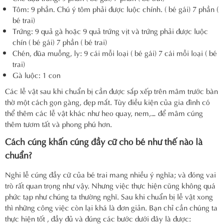
Tôm: 9 phần. Chú ý tôm phải được luộc chính. ( bé gái) 7 phần (
bé trai)
Trứng: 9 quả gà hoặc 9 quả trứng vịt và trứng phải được luộc
chín ( bé gái) 7 phần ( bé trai)
Chén, đũa muỗng, ly: 9 cái mỗi loại ( bé gái) 7 cái mỗi loại ( bé
trai)
Gà luộc: 1 con
Các lễ vật sau khi chuẩn bị cần được sắp xếp trên mâm trước bàn
thờ một cách gọn gàng, đẹp mắt. Tùy điều kiện của gia đình có
thể thêm các lễ vật khác như heo quay, nem,… để mâm cúng
thêm tươm tất và phong phú hơn.
Cách cúng khấn cúng đầy cữ cho bé như thế nào là
chuẩn?
Nghi lễ cúng đầy cữ của bé trai mang nhiều ý nghĩa; và đóng vai
trò rất quan trọng như vậy. Nhưng việc thực hiện cũng không quá
phức tạp như chúng ta thường nghĩ. Sau khi chuẩn bị lễ vật xong
thì những công việc còn lại khá là đơn giản. Bạn chỉ cần chúng ta
thực hiện tốt , đầy đủ và đúng các bước dưới đây là được: