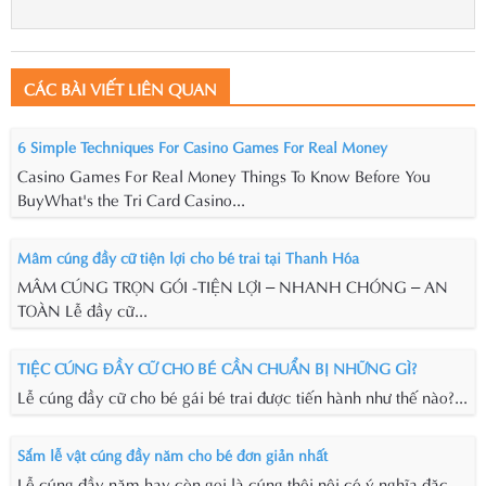
CÁC BÀI VIẾT LIÊN QUAN
6 Simple Techniques For Casino Games For Real Money
Casino Games For Real Money Things To Know Before You
BuyWhat's the Tri Card Casino...
Mâm cúng đầy cữ tiện lợi cho bé trai tại Thanh Hóa
MÂM CÚNG TRỌN GÓI -TIỆN LỢI – NHANH CHÓNG – AN
TOÀN Lễ đầy cữ...
TIỆC CÚNG ĐẦY CỮ CHO BÉ CẦN CHUẨN BỊ NHỮNG GÌ?
Lễ cúng đầy cữ cho bé gái bé trai được tiến hành như thế nào?...
Sắm lễ vật cúng đầy năm cho bé đơn giản nhất
Lễ cúng đầy năm hay còn gọi là cúng thôi nôi có ý nghĩa đặc