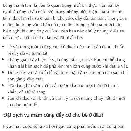
Lòng thành tâm là yếu tố quan trọng nhất khi thực hiện bất kỳ
nghi lễ cúng khấn nào. Một trong những biểu hiện của sự thành
tâm; đó chính là sự chuẩn bị chu đáo, đầy đủ, tận tâm. Thông qua
những lời trong văn khấn của gia đình trong suốt quá trình thực
hiện nghi lễ cúng đầy cữ. Vậy nên bạn nên chú ý những điều sau
để có sự chuẩn bị chu đáo và tốt nhất nhé:
Lễ vật trong mâm cúng của bé được nêu trên cần được chuẩn
bị đầy đủ và tươm tất.
Không gian bày biện lễ vật cũng cần sạch sẽ. Bạn có thể dùng
khăn trải bàn sạch để phủ lên trên bàn cúng trước khi đặt lễ vật.
Trưng bày và sắp xếp lễ vật trên mặt bằng bàn trên cao sao cho
gọn gàng, đẹp mắt.
Nội dung bài văn khấn cần được đọc với một thái độ thành
khẩn, câu từ rõ ràng.
Sau khi đọc văn khấn và vái lạy ta đợi nhang cháy hết rồi mới
thu dọn mâm lễ.
Đặt dịch vụ mâm cúng đầy cữ cho bé ở đâu?
Ngày nay cuộc sống xã hội ngày càng phát triển; ai ai cũng bận