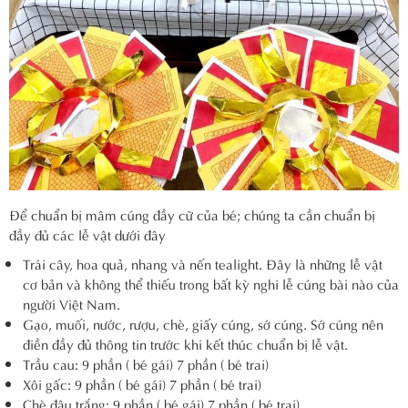
Để chuẩn bị mâm cúng đầy cữ của bé; chúng ta cần chuẩn bị
đầy đủ các lễ vật dưới đây
Trái cây, hoa quả, nhang và nến tealight. Đây là những lễ vật
cơ bản và không thể thiếu trong bất kỳ nghi lễ cúng bài nào của
người Việt Nam.
Gạo, muối, nước, rượu, chè, giấy cúng, sớ cúng. Sớ cúng nên
điền đầy đủ thông tin trước khi kết thúc chuẩn bị lễ vật.
Trầu cau: 9 phần ( bé gái) 7 phần ( bé trai)
Xôi gấc: 9 phần ( bé gái) 7 phần ( bé trai)
Chè đậu trắng: 9 phần ( bé gái) 7 phần ( bé trai)