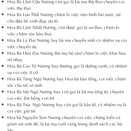
Hoa Bà Lâm Cửu Nương còn gọi là bà mụ thủ thai chuyên coi
việc thụ thai
Hoa Bà Lưu Thất Nương chăm lo việc nặn hình hài nam, nữ
cho đứa bé xinh đẹp, ưu tú.
Hoa Bà Lâm Nhất Nương, còn được gọi là an thai, chăm lo
việc chăm sóc bào thai
Hoa Bà Lý Đại Nương hay bà mụ chuyển sinh có nhiệm vụ coi
việc chuyển dạ
Hoa Bà Hứa Đại Nương (bà mụ hộ sản) chăm lo việc khai hoa
nở nhụy
Hoa Bà Cao Tứ Nương hay thường gọi là dưỡng sanh, có nhiệm
vụ coi việc ở cữ
Hoa Bà Tăng Ngũ Nương hay Hoa bà bảo tống, coi việc chăm
sóc cho trẻ sơ sinh
Hoa Bà Mã Ngũ Nương hay còn gọi là bà mụ tống từ, chuyên
coi việc ẵm bồng con trẻ
Hoa Bà Trúc Ngũ Nương hay còn gọi là bảo tử, có nhiệm vụ là
coi việc giữ trẻ
Hoa bà Nguyễn Tam Nương chuyên coi việc chứng kiến và
giám sát sinh đẻ; là bà mụ cuối cùng trong danh sách các bà
Mụ.