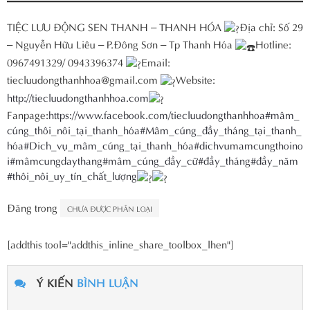
TIỆC LƯU ĐỘNG SEN THANH – THANH HÓA
Địa chỉ: Số 29
– Nguyễn Hữu Liêu – P.Đông Sơn – Tp Thanh Hóa
Hotline:
0967491329/ 0943396374
Email:
tiecluudongthanhhoa@gmail.com
Website:
http://tiecluudongthanhhoa.com
Fanpage:
https://www.facebook.com/tiecluudongthanhhoa
#mâm_
cúng_thôi_nôi_tại_thanh_hóa
#Mâm_cúng_đầy_tháng_tại_thanh_
hóa
#Dich_vụ_mâm_cúng_tại_thanh_hóa
#dichvumamcungthoino
i
#mâmcungdaythang
#mâm_cúng_đầy_cữ
#đầy_tháng
#đầy_năm
#thôi_nôi_uy_tín_chất_lượng
Đăng trong
CHƯA ĐƯỢC PHÂN LOẠI
[addthis tool="addthis_inline_share_toolbox_lhen"]
Ý KIẾN
BÌNH LUẬN