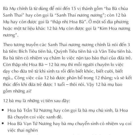
Bà Mụ chính là từ dùng để nói đến 15 vị thánh gồm “ba Bà chúa
Sanh Thai” hay còn gọi là “Sanh Thai nương nương”; còn 12 bà
Mụ hay còn được gọi là “thập nhị Hoa Bà”. Ở một số địa phương
hoặc một tư liệu khác 12 bà Mụ còn được gọi là “Kim Hoa nương
nương”.
Theo tương truyền các Sanh Thai nương nương chính là nói đến 3
bà tiên: Bích Tiêu tiên bà, Quỳnh Tiêu tiên bà và Vân Tiêu tiên bà.
Ba bà tiên có nhiệm vụ chăm lo việc nặn tạo bào thai của đứa trẻ.
Còn thập nhị Hoa Bà – 12 bà mụ thì mỗi người chuyên lo việc
dạy cho đứa trẻ từ khi sinh ra rồi đến biết khóc, biết cười, biết
ngủ… Công việc của 12 bà được phân bổ trong 12 tháng; và sẽ kết
thúc đến khi đứa trẻ được 1 tuổi – thôi nôi. Vậy 12 bà mụ bao
gồm những ai?
12 bà mụ là những vị tiên sau đây:
Hoa bà Trần Tứ Nương hay còn gọi là bà mụ chú sinh, là Hoa
Bà chuyên coi việc sanh đẻ.
Hoa Bà Vạn Tứ Nương hay bà mụ chuyển sinh có nhiệm vụ coi
việc thai nghén