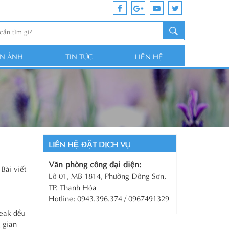
ỆN ẢNH
TIN TỨC
LIÊN HỆ
LIÊN HỆ ĐẶT DỊCH VỤ
Văn phòng công đại diện:
Bài viết
Lô 01, MB 1814, Phường Đông Sơn,
TP. Thanh Hóa
Hotline: 0943.396.374 / 0967491329
reak đều
g gian