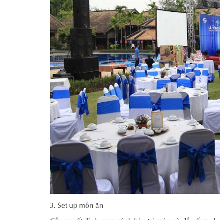
Set up món ăn
Cần quyết định xem cách bày trí món và đồ uống như t