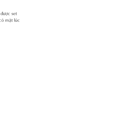
 được set
có mặt lúc