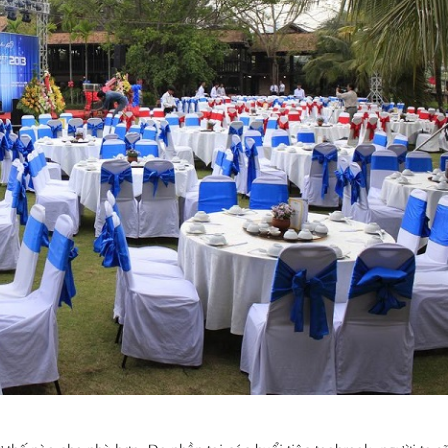
hế nào cho phù hợp. Đa phần tại các buổi tiệc teabreak, người ta sẽ