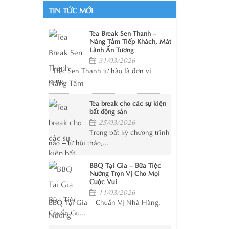
TIN TỨC MỚI
Tea Break Sen Thanh –
Nâng Tầm Tiếp Khách, Mát
Lành Ấn Tượng
31/03/2026
Tiệc Sen Thanh tự hào là đơn vị
cung...
Tea break cho các sự kiện
bất động sản
25/03/2026
Trong bất kỳ chương trình
nào – từ hội thảo,...
BBQ Tại Gia – Bữa Tiệc
Nướng Trọn Vị Cho Mọi
Cuộc Vui
11/03/2026
BBQ Tại Gia – Chuẩn Vị Nhà Hàng,
Chuẩn Gu...