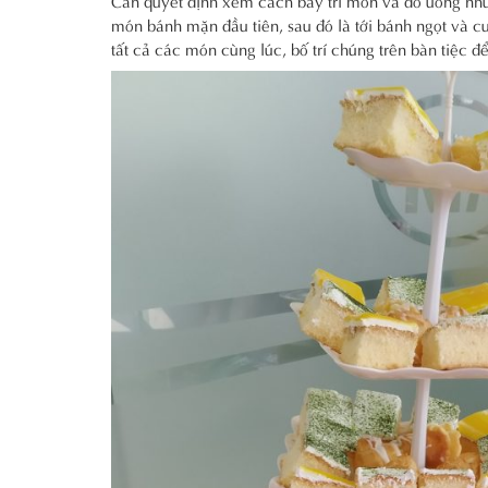
món bánh mặn đầu tiên, sau đó là tới bánh ngọt và cuố
tất cả các món cùng lúc, bố trí chúng trên bàn tiệc đ