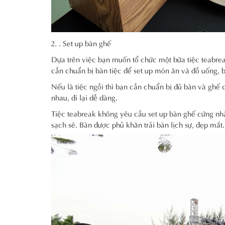
. Set up bàn ghế
Dựa trên việc bạn muốn tổ chức một bữa tiệc teabreak
cần chuẩn bị bàn tiệc để set up món ăn và đồ uống, b
Nếu là tiệc ngồi thì bạn cần chuẩn bị đủ bàn và ghế 
nhau, đi lại dễ dàng.
Tiệc teabreak không yêu cầu set up bàn ghế cứng nh
sạch sẽ. Bàn được phủ khăn trải bàn lịch sự, đẹp mắt.