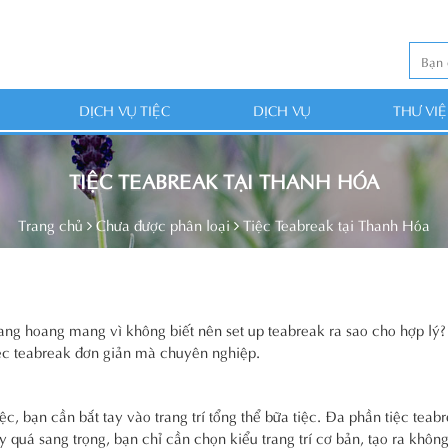
DỊCH VỤ TIỆC
DỊCH VỤ
THƯ VI
TIỆC TEABREAK TẠI THANH HÓA
Trang chủ
Chưa được phân loại
Tiệc Teabreak tại Thanh Hóa
ng hoang mang vì không biết nên set up teabreak ra sao cho hợp lý? 
iệc teabreak đơn giản mà chuyên nghiệp.
c, bạn cần bắt tay vào trang trí tổng thể bữa tiệc. Đa phần tiệc teab
 quá sang trọng, bạn chỉ cần chọn kiểu trang trí cơ bản, tạo ra khôn