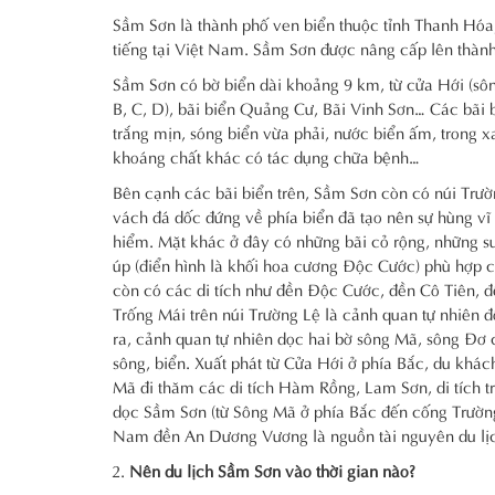
Sầm Sơn là thành phố ven biển thuộc tỉnh Thanh Hóa, 
tiếng tại Việt Nam. Sầm Sơn được nâng cấp lên thàn
Sầm Sơn có bờ biển dài khoảng 9 km, từ cửa Hới (sôn
B, C, D), bãi biển Quảng Cư, Bãi Vinh Sơn… Các bãi 
trắng mịn, sóng biển vừa phải, nước biển ấm, trong 
khoáng chất khác có tác dụng chữa bệnh…
Bên cạnh các bãi biển trên, Sầm Sơn còn có núi Trư
vách đá dốc đứng về phía biển đã tạo nên sự hùng vĩ c
hiểm. Mặt khác ở đây có những bãi cỏ rộng, những sườ
úp (điển hình là khối hoa cương Độc Cước) phù hợp ch
còn có các di tích như đền Độc Cước, đền Cô Tiên, đề
Trống Mái trên núi Trường Lệ là cảnh quan tự nhiên 
ra, cảnh quan tự nhiên dọc hai bờ sông Mã, sông Đơ cũ
sông, biển. Xuất phát từ Cửa Hới ở phía Bắc, du kh
Mã đi thăm các di tích Hàm Rồng, Lam Sơn, di tích tr
dọc Sầm Sơn (từ Sông Mã ở phía Bắc đến cống Trường
Nam đền An Dương Vương là nguồn tài nguyên du lịch 
Nên du lịch Sầm Sơn vào thời gian nào?