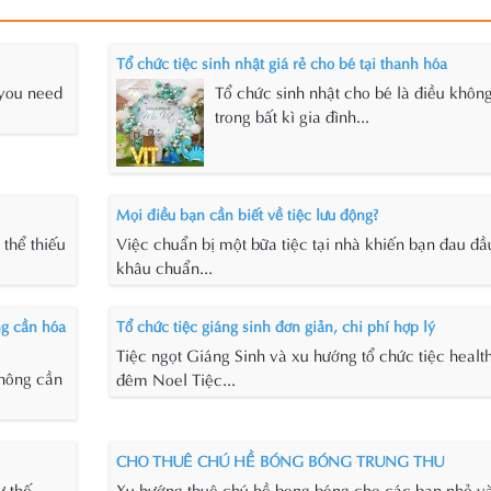
Tổ chức tiệc sinh nhật giá rẻ cho bé tại thanh hóa
 you need
Tổ chức sinh nhật cho bé là điều không
trong bất kì gia đình...
Mọi điều bạn cần biết về tiệc lưu động?
thể thiếu
Việc chuẩn bị một bữa tiệc tại nhà khiến bạn đau đầ
khâu chuẩn...
ng cần hóa
Tổ chức tiệc giáng sinh đơn giản, chi phí hợp lý
Tiệc ngọt Giáng Sinh và xu hướng tổ chức tiệc healt
không cần
đêm Noel Tiệc...
CHO THUÊ CHÚ HỀ BÓNG BÓNG TRUNG THU
ư thế
Xu hướng thuê chú hề bong bóng cho các bạn nhỏ v