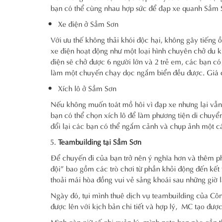
bạn có thể cùng nhau hợp sức để đạp xe quanh Sầm
Xe điện ở Sầm Sơn
Với ưu thế không thải khói độc hại, không gây tiếng 
xe điện hoạt động như một loại hình chuyên chở du 
điện sẽ chở được 6 người lớn và 2 trẻ em, các bạn có 
làm một chuyến chạy dọc ngắm biển đều được. Giá c
Xích lô ở Sầm Sơn
Nếu không muốn toát mồ hôi vì đạp xe nhưng lại vẫ
bạn có thể chọn xích lô để làm phương tiện di chuyển
đổi lại các bạn có thể ngắm cảnh và chụp ảnh một c
Teambuilding tại Sầm Sơn
Để chuyến đi của bạn trở nên ý nghĩa hơn và thêm ph
đội” bao gồm các trò chơi từ phần khỏi động đến kết t
thoải mái hòa đồng vui vẻ sảng khoái sau những giờ 
Ngày đó, tụi mình thuê dịch vụ teambuilding của Cô
được lên với kịch bản chi tiết và hợp lý, MC tạo được
Mình còn giữ số chị quản lý, mình note bạn nào cần