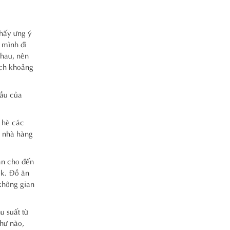
thấy ưng ý
 mình đi
nhau, nên
ách khoảng
cầu của
 hè các
n nhà hàng
ân cho đến
ok. Đồ ăn
 không gian
 suất từ
như nào,