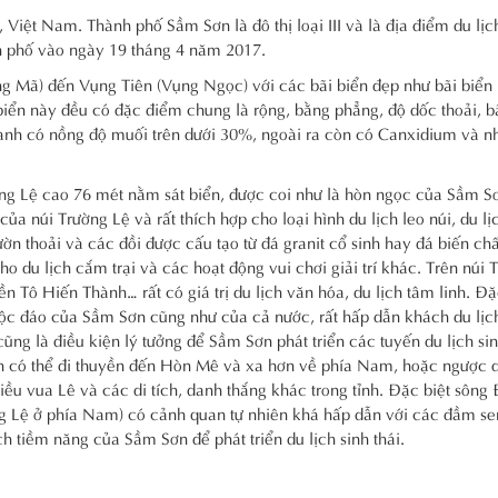
Việt Nam. Thành phố Sầm Sơn là đô thị loại III và là địa điểm du lịc
h phố vào ngày 19 tháng 4 năm 2017.
g Mã) đến Vụng Tiên (Vụng Ngọc) với các bãi biển đẹp như bãi biển n
biển này đều có đặc điểm chung là rộng, bằng phẳng, độ dốc thoải, bã
xanh có nồng độ muối trên dưới 30%, ngoài ra còn có Canxidium và n
ờng Lệ cao 76 mét nằm sát biển, được coi như là hòn ngọc của Sầm S
ủa núi Trường Lệ và rất thích hợp cho loại hình du lịch leo núi, du l
n thoải và các đồi được cấu tạo từ đá granit cổ sinh hay đá biến chấ
o du lịch cắm trại và các hoạt động vui chơi giải trí khác. Trên núi 
n Tô Hiến Thành… rất có giá trị du lịch văn hóa, du lịch tâm linh. Đặ
độc đáo của Sầm Sơn cũng như của cả nước, rất hấp dẫn khách du lịc
ng là điều kiện lý tưởng để Sầm Sơn phát triển các tuyến du lịch sinh
ách có thể đi thuyền đến Hòn Mê và xa hơn về phía Nam, hoặc ngược 
iều vua Lê và các di tích, danh thắng khác trong tỉnh. Đặc biệt sông
 Lệ ở phía Nam) có cảnh quan tự nhiên khá hấp dẫn với các đầm se
tiềm năng của Sầm Sơn để phát triển du lịch sinh thái.