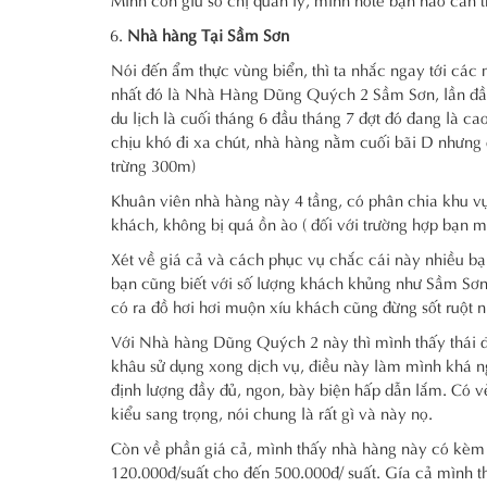
Nhà hàng Tại Sầm Sơn
Nói đến ẩm thực vùng biển, thì ta nhắc ngay tới cá
nhất đó là Nhà Hàng Dũng Quých 2 Sầm Sơn, lần đầu 
du lịch là cuối tháng 6 đầu tháng 7 đợt đó đang là c
chịu khó đi xa chút, nhà hàng nằm cuối bãi D nhưng 
trừng 300m)
Khuân viên nhà hàng này 4 tầng, có phân chia khu v
khách, không bị quá ồn ào ( đối với trường hợp bạn 
Xét về giá cả và cách phục vụ chắc cái này nhiều bạ
bạn cũng biết với số lượng khách khủng như Sầm Sơn 
có ra đồ hơi hơi muộn xíu khách cũng đừng sốt ruột 
Với Nhà hàng Dũng Quých 2 này thì mình thấy thái độ
khâu sử dụng xong dịch vụ, điều này làm mình khá n
định lượng đầy đủ, ngon, bày biện hấp dẫn lắm. Có v
kiểu sang trọng, nói chung là rất gì và này nọ.
Còn về phần giá cả, mình thấy nhà hàng này có kèm
120.000đ/suất cho đến 500.000đ/ suất. Gía cả mình t