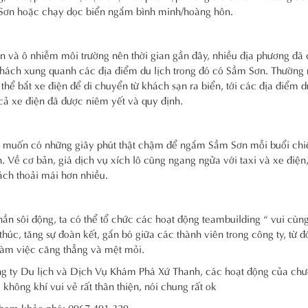
 Sơn hoặc chạy dọc biển ngắm bình minh/hoàng hôn.
ồn và ô nhiễm môi trường nên thời gian gần đây, nhiều địa phương đã
khách xung quanh các địa điểm du lịch trong đó có Sầm Sơn. Thường
thể bắt xe điện để di chuyển từ khách sạn ra biển, tới các địa điểm d
ả xe điện đã được niêm yết và quy định.
n muốn có những giây phút thật chậm để ngắm Sầm Sơn mỗi buổi chi
. Về cơ bản, giá dịch vụ xích lô cũng ngang ngửa với taxi và xe điện
ách thoải mái hơn nhiều.
ần sôi động, ta có thể tổ chức các hoạt động teambuilding “ vui cùn
húc, tăng sự đoàn kết, gắn bó giữa các thành viên trong công ty, từ đó
làm việc căng thẳng và mệt mỏi.
ng ty Du lịch và Dịch Vụ Khám Phá Xứ Thanh, các hoạt động của chư
 không khí vui vẻ rất thân thiện, nói chung rất ok
 tham khảo nhé: 0967.491.329.