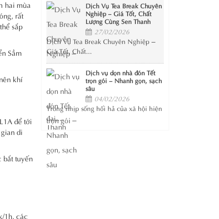
àm hai mùa
Dịch Vụ Tea Break Chuyên
Nghiệp – Giá Tốt, Chất
óng, rất
Lượng Cùng Sen Thanh
 thể sắp
27/02/2026
Dịch Vụ Tea Break Chuyên Nghiệp –
Giá Tốt, Chất...
iển Sầm
Dịch vụ dọn nhà đón Tết
nên khí
trọn gói – Nhanh gọn, sạch
sâu
04/02/2026
Trong nhịp sống hối hả của xã hội hiện
đại,...
L1A để tới
gian di
 bắt tuyến
k/1h, các