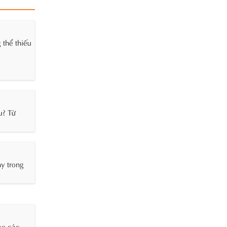
 thể thiếu
u? Từ
hy trong
ào các