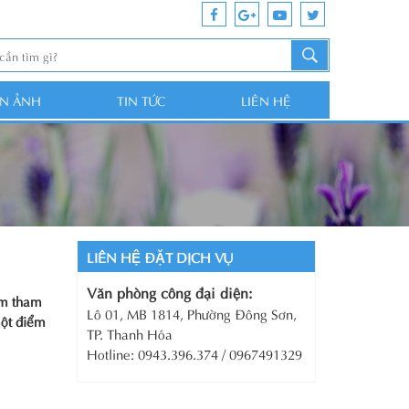
ỆN ẢNH
TIN TỨC
LIÊN HỆ
LIÊN HỆ ĐẶT DỊCH VỤ
Văn phòng công đại diện:
iểm tham
Lô 01, MB 1814, Phường Đông Sơn,
một điểm
TP. Thanh Hóa
Hotline: 0943.396.374 / 0967491329