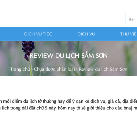
DỊCH VỤ TIỆC
DỊCH VỤ
THƯ VI
REVIEW DU LỊCH SẦM SƠN
Trang chủ
Chưa được phân loại
Review du lịch Sầm Sơn
ến mỗi điểm du lịch tớ thường hay để ý cặn kẽ dịch vụ, giá cả, địa đ
 lịch trong dải đất chữ S này, hôm nay tớ sẽ giới thiệu cho các bnaj 