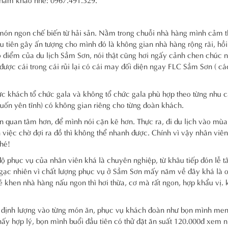
c món ngon chế biến từ hải sản. Nằm trong chuỗi nhà hàng mình cảm 
tiên gây ấn tượng cho mình đó là không gian nhà hàng rộng rãi, hồi
ao điểm của du lịch Sầm Sơn, nói thật cũng hơi ngấy cảnh chen chúc 
được cái trong cái rủi lại có cái may đối diện ngay FLC Sầm Sơn ( c
ực khách tổ chức gala và không tổ chức gala phù hợp theo từng nhu 
muốn yên tĩnh) có không gian riêng cho từng đoàn khách.
n quan tâm hơn, để mình nói cặn kẽ hơn. Thực ra, đi du lịch vào mùa
việc chờ đợi ra đồ thì không thể nhanh được. Chính vì vậy nhân viê
nhé!
 phục vụ của nhân viên khá là chuyên nghiệp, từ khâu tiếp đón lễ t
gạc nhiên vì chất lượng phục vụ ở Sầm Sơn mấy năm về đây khá là 
ẻ khen nhà hàng nấu ngon thì hơi thừa, cơ mà rất ngon, hợp khẩu vị.
 định lượng vào từng món ăn, phục vụ khách đoàn như bọn mình menu
hấy hợp lý, bọn mình buổi đầu tiên có thử đặt ăn suất 120.000đ xem 