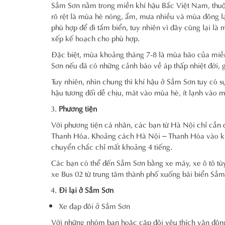
Sầm Sơn nằm trong miền khí hậu Bắc Việt Nam, thuộc
rõ rệt là mùa hè nóng, ẩm, mưa nhiều và mùa đông lạ
phù hợp để đi tắm biển, tuy nhiên vì đây cũng lại là
xếp kế hoạch cho phù hợp.
Đặc biệt, mùa khoảng tháng 7-8 là mùa bão của miền 
Sơn nếu đã có những cảnh báo về áp thấp nhiệt đới, 
Tuy nhiên, nhìn chung thì khí hậu ở Sầm Sơn tuy có s
hậu tương đối dễ chịu, mát vào mùa hè, ít lạnh vào
Phương tiện
Với phương tiện cá nhân, các bạn từ Hà Nội chỉ cần đ
Thanh Hóa. Khoảng cách Hà Nội – Thanh Hóa vào k
chuyển chắc chỉ mất khoảng 4 tiếng.
Các bạn có thể đến Sầm Sơn bằng xe máy, xe ô tô tùy
xe Bus 02 từ trung tâm thành phố xuống bãi biển Sầm 
Đi lại ở Sầm Sơn
Xe đạp đôi ở Sầm Sơn
Với những nhóm bạn hoặc cặp đôi yêu thích vận động,