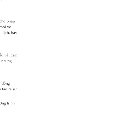
 cho phép
 mỗi xe
u lịch, hay
ều về, các
, nhưng
g đồng
 tạo ra sự
ơng trình