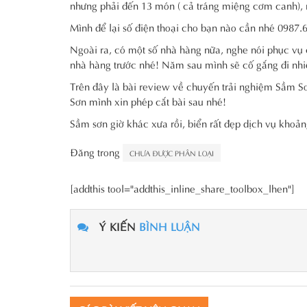
nhưng phải đến 13 món ( cả tráng miệng cơm canh), r
Mình để lại số điện thoại cho bạn nào cần nhé 0987.
Ngoài ra, có một số nhà hàng nữa, nghe nói phục vụ
nhà hàng trước nhé! Năm sau mình sẽ cố gắng đi nhi
Trên đây là bài review về chuyến trải nghiệm Sầm Sơn
Sơn mình xin phép cắt bài sau nhé!
Sầm sơn giờ khác xưa rồi, biển rất đẹp dịch vụ khoản
Đăng trong
CHƯA ĐƯỢC PHÂN LOẠI
[addthis tool="addthis_inline_share_toolbox_lhen"]
Ý KIẾN
BÌNH LUẬN