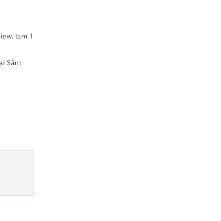
view, tạm 1
tại Sầm