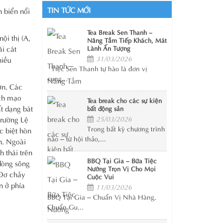
TIN TỨC MỚI
h biển nổi
Tea Break Sen Thanh –
ội thị (A,
Nâng Tầm Tiếp Khách, Mát
i cát
Lành Ấn Tượng
31/03/2026
hiều
Tiệc Sen Thanh tự hào là đơn vị
cung...
ơn. Các
ịch mạo
Tea break cho các sự kiện
t dạng bát
bất động sản
Trường Lệ
25/03/2026
Trong bất kỳ chương trình
c biệt hòn
nào – từ hội thảo,...
h. Ngoài
 thái trên
BBQ Tại Gia – Bữa Tiệc
dòng sông
Nướng Trọn Vị Cho Mọi
 Đơ chảy
Cuộc Vui
n ở phía
11/03/2026
BBQ Tại Gia – Chuẩn Vị Nhà Hàng,
Chuẩn Gu...