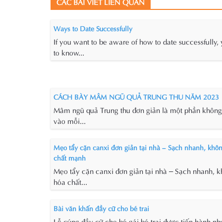
CÁC BÀI VIẾT LIÊN QUAN
Ways to Date Successfully
If you want to be aware of how to date successfully,
to know...
CÁCH BÀY MÂM NGŨ QUẢ TRUNG THU NĂM 2023
Mâm ngũ quả Trung thu đơn giản là một phần không 
vào mỗi...
Mẹo tẩy cặn canxi đơn giản tại nhà – Sạch nhanh, khô
chất mạnh
Mẹo tẩy cặn canxi đơn giản tại nhà – Sạch nhanh, 
hóa chất...
Bài văn khấn đầy cữ cho bé trai
Lễ cúng đầy cữ cho bé gái bé trai được tiến hành nh