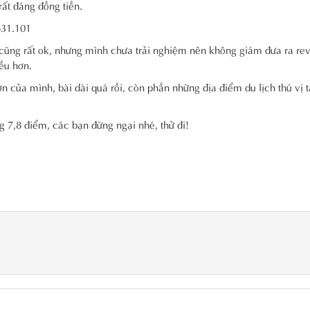
ất đáng đồng tiền.
631.101
 cũng rất ok, nhưng mình chưa trải nghiệm nên không giám đưa ra re
ều hơn.
 của mình, bài dài quá rồi, còn phần những địa điểm du lịch thú vị 
g 7,8 điểm, các bạn đừng ngại nhé, thử đi!