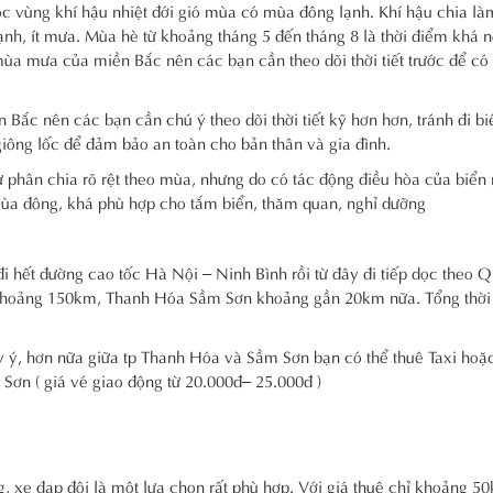
 vùng khí hậu nhiệt đới gió mùa có mùa đông lạnh. Khí hậu chia l
nh, ít mưa. Mùa hè từ khoảng tháng 5 đến tháng 8 là thời điểm khá n
 mùa mưa của miền Bắc nên các bạn cần theo dõi thời tiết trước để có
Bắc nên các bạn cần chú ý theo dõi thời tiết kỹ hơn hơn, tránh đi b
giông lốc để đảm bảo an toàn cho bản thân và gia đình.
ự phân chia rõ rệt theo mùa, nhưng do có tác động điều hòa của biển 
 mùa đông, khá phù hợp cho tắm biển, thăm quan, nghỉ dưỡng
i hết đường cao tốc Hà Nội – Ninh Bình rồi từ đây đi tiếp dọc theo Q
hoảng 150km, Thanh Hóa Sầm Sơn khoảng gần 20km nữa. Tổng thời 
 ý, hơn nữa giữa tp Thanh Hóa và Sầm Sơn bạn có thể thuê Taxi hoặc
Sơn ( giá vé giao động từ 20.000đ– 25.000đ )
 xe đạp đôi là một lựa chọn rất phù hợp. Với giá thuê chỉ khoảng 50