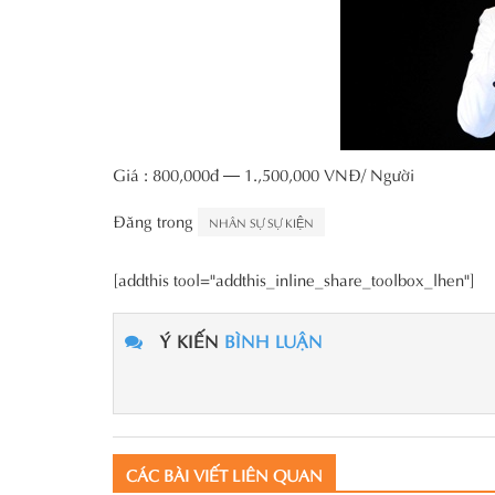
Giá : 800,000đ — 1.,500,000 VNĐ/ Người
Đăng trong
NHÂN SỰ SỰ KIỆN
[addthis tool="addthis_inline_share_toolbox_lhen"]
Ý KIẾN
BÌNH LUẬN
CÁC BÀI VIẾT LIÊN QUAN