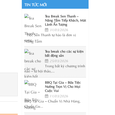
TIN TỨC MỚI
Tea Break Sen Thanh –
Nâng Tầm Tiếp Khách, Mát
Lành Ấn Tượng
31/03/2026
Tiệc Sen Thanh tự hào là đơn vị
cung...
Tea break cho các sự kiện
bất động sản
25/03/2026
Trong bất kỳ chương trình
nào – từ hội thảo,...
BBQ Tại Gia – Bữa Tiệc
Nướng Trọn Vị Cho Mọi
Cuộc Vui
11/03/2026
BBQ Tại Gia – Chuẩn Vị Nhà Hàng,
Chuẩn Gu...