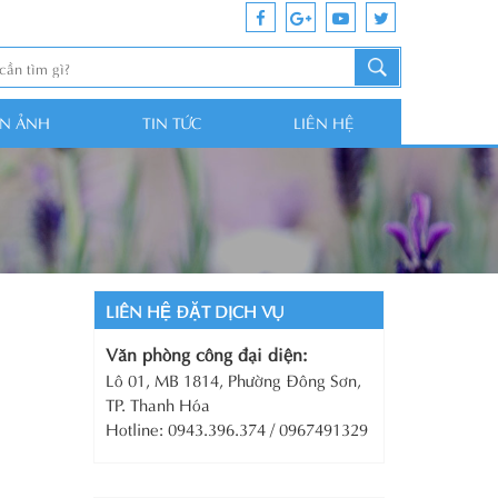
ỆN ẢNH
TIN TỨC
LIÊN HỆ
LIÊN HỆ ĐẶT DỊCH VỤ
Văn phòng công đại diện:
Lô 01, MB 1814, Phường Đông Sơn,
TP. Thanh Hóa
Hotline: 0943.396.374 / 0967491329