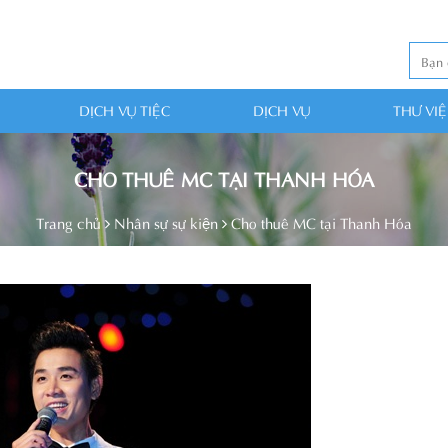
DỊCH VỤ TIỆC
DỊCH VỤ
THƯ VI
CHO THUÊ MC TẠI THANH HÓA
Trang chủ
Nhân sự sự kiện
Cho thuê MC tại Thanh Hóa