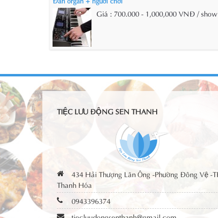
Đàn organ + người chơi
Giá : 700.000 - 1,000,000 VNĐ / show
TIỆC LƯU ĐỘNG SEN THANH
434 Hải Thượng Lãn Ông -Phường Đông Vệ -T
Thanh Hóa
0943396374
tiecluudongsenthanh@gmail.com