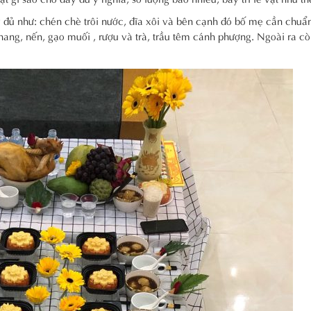
 đủ như: chén chè trôi nước, đĩa xôi và bên cạnh đó bố mẹ cần chuẩn
hang, nến, gạo muối , rượu và trà, trầu têm cánh phượng. Ngoài ra c