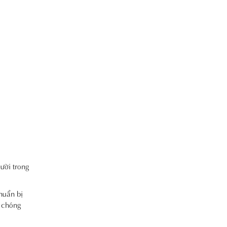
ười trong
huẩn bị
n chóng