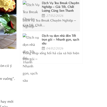
Dịch Vụ Tea Break Chuyên
Nghiệp – Giá Tốt, Chất
Lượng Cùng Sen Thanh
27/02/2026
Dịch Vụ Tea Break Chuyên Nghiệp –
Giá Tốt, Chất...
Dịch vụ dọn nhà đón Tết
trọn gói – Nhanh gọn, sạch
sâu
04/02/2026
Trong nhịp sống hối hả của xã hội hiện
đại,...
còn có ý
on vuông”.
ẻ hay mới
hế nào,…