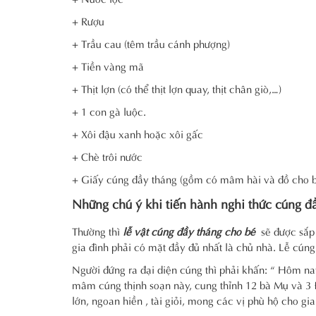
+ Rượu
+ Trầu cau (têm trầu cánh phượng)
+ Tiền vàng mã
+ Thịt lợn (có thể thịt lợn quay, thịt chân giò,…)
+ 1 con gà luộc.
+ Xôi đậu xanh hoặc xôi gấc
+ Chè trôi nước
+ Giấy cúng đầy tháng (gồm có mâm hài và đồ cho 
Những chú ý khi tiến hành nghi thức cúng đ
Thường thì
lễ vật cúng đầy tháng cho bé
sẽ được sắp 
gia đình phải có mặt đầy đủ nhất là chủ nhà. Lễ cún
Người đứng ra đại diện cúng thì phải khấn: “ Hôm nay 
mâm cúng thịnh soạn này, cung thỉnh 12 bà Mụ và 3 
lớn, ngoan hiền , tài giỏi, mong các vị phù hộ cho g