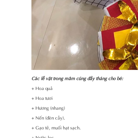
Các lễ vật trong mâm cúng đầy tháng cho bé:
+ Hoa quả
+ Hoa tươi
+ Hương (nhang)
+ Nến (đèn cầy).
+ Gạo tẻ, muối hạt sạch.
+ Nước lọc