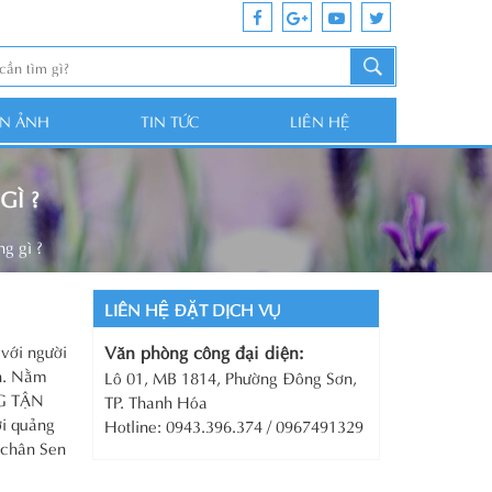
ỆN ẢNH
TIN TỨC
LIÊN HỆ
Ì ?
g gì ?
LIÊN HỆ ĐẶT DỊCH VỤ
 với người
Văn phòng công đại diện:
nh. Nằm
Lô 01, MB 1814, Phường Đông Sơn,
NG TẬN
TP. Thanh Hóa
ời quảng
Hotline: 0943.396.374 / 0967491329
 chân Sen