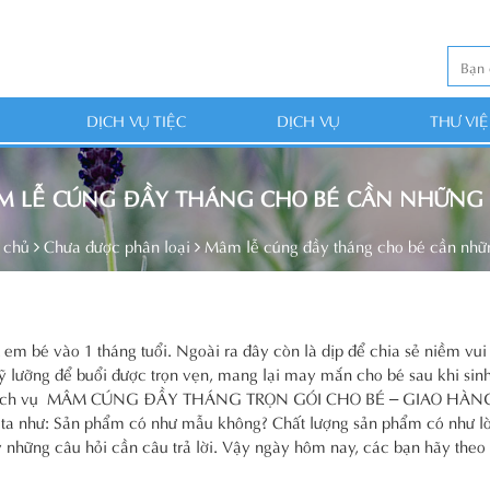
DỊCH VỤ TIỆC
DỊCH VỤ
THƯ VI
M LỄ CÚNG ĐẦY THÁNG CHO BÉ CẦN NHỮNG G
 chủ
Chưa được phân loại
Mâm lễ cúng đầy tháng cho bé cần nhữn
 em bé vào 1 tháng tuổi. Ngoài ra đây còn là dịp để chia sẻ niềm vui
 lưỡng để buổi được trọn vẹn, mang lại may mắn cho bé sau khi si
nh là dịch vụ MÂM CÚNG ĐẦY THÁNG TRỌN GÓI CHO BÉ – GIAO HÀ
 ta như: Sản phẩm có như mẫu không? Chất lượng sản phẩm có như l
những câu hỏi cần câu trả lời. Vậy ngày hôm nay, các bạn hãy theo