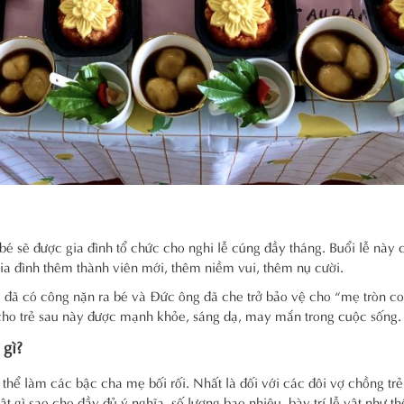
c bé sẽ được gia đình tổ chức cho nghi lễ cúng đầy tháng. Buổi lễ này 
gia đình thêm thành viên mới, thêm niềm vui, thêm nụ cười.
 đã có công nặn ra bé và Đức ông đã che trở bảo vệ cho “mẹ tròn c
 cho trẻ sau này được mạnh khỏe, sáng dạ, may mắn trong cuộc sống.
gì?
 thể làm các bậc cha mẹ bối rối. Nhất là đối với các đôi vợ chồng tr
ật gì sao cho đầy đủ ý nghĩa, số lượng bao nhiêu, bày trí lễ vật như t