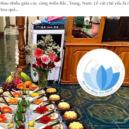
nhau nhiều giữa các vùng miền Bắc, Trung, Nam. Lễ vật chủ yếu là 
, hoa quả…