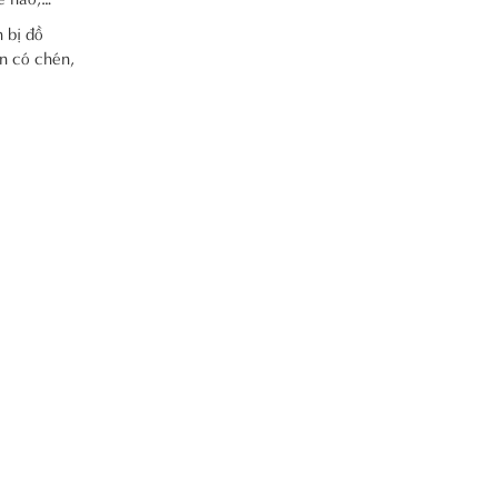
 bị đồ
òn có chén,