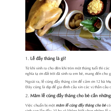
1.
Lễ đầy tháng là gì?
Từ khi sinh ra cho đên khi tròn một tháng tuổi thì cá
nghĩa tạ ơn đất trời đã sinh ra em bé, mang đến cho 
Ngoài ra, lễ cúng đầy tháng còn để cảm ơn 12 bà Mụ
Đây cũng là dịp để gia đình cầu xin các vị thần cầu
2.
Mâm lễ cúng đầy tháng cho bé cần những 
Việc chuẩn bị một
mâm lễ cúng đầy tháng cho bé
có
sinh con lần đầu. Vì họ sẽ không biết chọn những lễ v