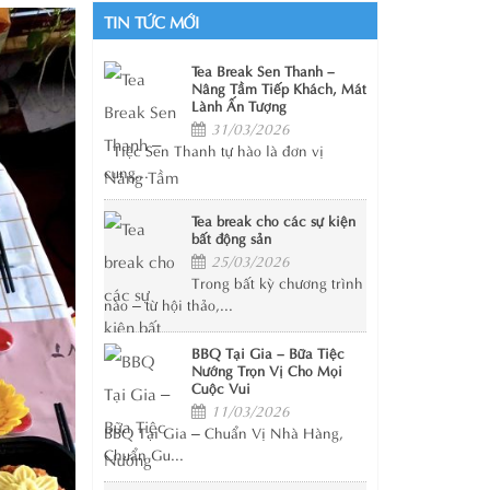
TIN TỨC MỚI
Tea Break Sen Thanh –
Nâng Tầm Tiếp Khách, Mát
Lành Ấn Tượng
31/03/2026
Tiệc Sen Thanh tự hào là đơn vị
cung...
Tea break cho các sự kiện
bất động sản
25/03/2026
Trong bất kỳ chương trình
nào – từ hội thảo,...
BBQ Tại Gia – Bữa Tiệc
Nướng Trọn Vị Cho Mọi
Cuộc Vui
11/03/2026
BBQ Tại Gia – Chuẩn Vị Nhà Hàng,
Chuẩn Gu...