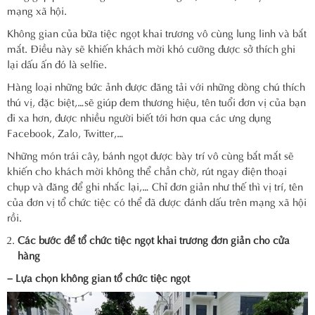
mạng xã hội.
Không gian của bữa tiệc ngọt khai trương vô cùng lung linh và bắt
mắt. Điều này sẽ khiến khách mời khó cưỡng được sở thích ghi
lại dấu ấn đó là selfie.
Hàng loại những bức ảnh được đăng tải với những dòng chú thích
thú vị, đặc biệt,…sẽ giúp đem thương hiệu, tên tuổi đơn vị của bạn
đi xa hơn, được nhiều người biết tới hơn qua các ưng dụng
Facebook, Zalo, Twitter,…
Những món trái cây, bánh ngọt được bày trí vô cùng bắt mắt sẽ
khiến cho khách mời không thể chần chờ, rút ngay điện thoại
chụp và đăng để ghi nhắc lại,… Chỉ đơn giản như thế thì vị trí, tên
của đơn vị tổ chức tiệc có thể đã được đánh dấu trên mạng xã hội
rồi.
Các bước để tổ chức tiệc ngọt khai trương đơn giản cho cửa
hàng
– Lựa chọn không gian tổ chức tiệc ngọt