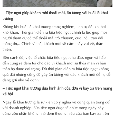
– Tiệc ngọt giúp khách mời thoải mái, ấn tượng với buổi lễ khai
trương
Không khí buổi lễ khai trương trang nghiêm, lịch sự đôi khi hơi
khô khan. Thời gian diễn ra bữa tiệc ngọt chính là lúc giúp mọi
người tham dự có thể thoải mái trò chuyện, cười nói, trao đổi
thông tin,… Chính vì thế, khách mời sẽ cảm thấy vui vẻ, thân
thiện.
Bên cạnh đó, việc tổ chức bữa tiệc ngọt chu đáo, ngon và hấp
dẫn cũng sẽ đem tới cho các vị khách mời sự thỏa mãn vì bản
thân họ được coi trọng. Dù thời gian diễn ra bữa tiệc ngọt không
quá dài nhưng cũng đủ gây ấn tượng với các khách mời để họ dễ
dàng gợi nhớ về đơn vị.
– Tiệc ngọt khai trương đưa hình ảnh của đơn vị bay xa trên mạng
xã hội
Ngày lễ khai trương là sự kiện có ý nghĩa vô cùng quan trọng đối
với doanh nghiệp. Bữa tiệc ngọt được tổ chức trong ngày này
cũng góp phần không nhỏ đem thương hiệu của bạn bay xa trên