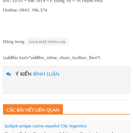
Đ/c: Lô 01 – MB 1814 – P. Đông Vệ – TP.Thanh Hóa
Hotline: 0943. 396.374
Đăng trong
CHƯA ĐƯỢC PHÂN LOẠI
[addthis tool="addthis_inline_share_toolbox_lhen"]
Ý KIẾN
BÌNH LUẬN
CÁC BÀI VIẾT LIÊN QUAN
Jackpot unique casino español City Argentina