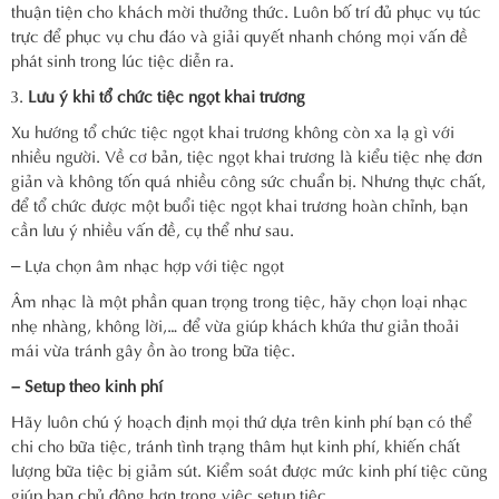
thuận tiện cho khách mời thưởng thức. Luôn bố trí đủ phục vụ túc
trực để phục vụ chu đáo và giải quyết nhanh chóng mọi vấn đề
phát sinh trong lúc tiệc diễn ra.
Lưu ý khi tổ chức tiệc ngọt khai trương
Xu hướng tổ chức tiệc ngọt khai trương không còn xa lạ gì với
nhiều người. Về cơ bản, tiệc ngọt khai trương là kiểu tiệc nhẹ đơn
giản và không tốn quá nhiều công sức chuẩn bị. Nhưng thực chất,
để tổ chức được một buổi tiệc ngọt khai trương hoàn chỉnh, bạn
cần lưu ý nhiều vấn đề, cụ thể như sau.
– Lựa chọn âm nhạc hợp với tiệc ngọt
Âm nhạc là một phần quan trọng trong tiệc, hãy chọn loại nhạc
nhẹ nhàng, không lời,… để vừa giúp khách khứa thư giản thoải
mái vừa tránh gây ồn ào trong bữa tiệc.
– Setup theo kinh phí
Hãy luôn chú ý hoạch định mọi thứ dựa trên kinh phí bạn có thể
chi cho bữa tiệc, tránh tình trạng thâm hụt kinh phí, khiến chất
lượng bữa tiệc bị giảm sút. Kiểm soát được mức kinh phí tiệc cũng
giúp bạn chủ động hơn trong việc setup tiệc.