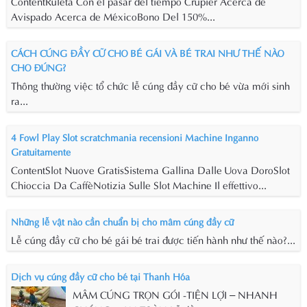
ContentRuleta Con el pasar del tiempo Crupier Acerca de
Avispado Acerca de MéxicoBono Del 150%...
CÁCH CÚNG ĐẦY CỮ CHO BÉ GÁI VÀ BÉ TRAI NHƯ THẾ NÀO
CHO ĐÚNG?
Thông thường việc tổ chức lễ cúng đầy cữ cho bé vừa mới sinh
ra...
4 Fowl Play Slot scratchmania recensioni Machine Inganno
Gratuitamente
ContentSlot Nuove GratisSistema Gallina Dalle Uova DoroSlot
Chioccia Da CaffèNotizia Sulle Slot Machine Il effettivo...
Những lễ vật nào cần chuẩn bị cho mâm cúng đầy cữ
Lễ cúng đầy cữ cho bé gái bé trai được tiến hành như thế nào?...
Dịch vụ cúng đầy cữ cho bé tại Thanh Hóa
MÂM CÚNG TRỌN GÓI -TIỆN LỢI – NHANH