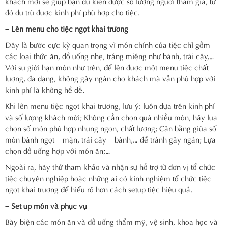
khách mời sẽ giúp bạn dự kiến được số lượng người tham gia, từ
đó dự trù được kinh phí phù hợp cho tiệc.
– Lên menu cho tiệc ngọt khai trương
Đây là bước cực kỳ quan trọng vì món chính của tiệc chỉ gồm
các loại thức ăn, đồ uống nhẹ, tráng miệng như bánh, trái cây,…
Với sự giới hạn món như trên, để lên được một menu tiệc chất
lượng, đa dạng, không gây ngán cho khách mà vẫn phù hợp với
kinh phí là không hề dễ.
Khi lên menu tiệc ngọt khai trương, lưu ý: luôn dựa trên kinh phí
và số lượng khách mời; Không cần chọn quá nhiều món, hãy lựa
chọn số món phù hợp nhưng ngon, chất lượng; Cân bằng giữa số
món bánh ngọt – mặn, trái cây – bánh,… để tránh gây ngán; Lựa
chọn đồ uống hợp với món ăn;…
Ngoài ra, hãy thử tham khảo và nhận sự hỗ trợ từ đơn vị tổ chức
tiệc chuyên nghiệp hoặc những ai có kinh nghiệm tổ chức tiệc
ngọt khai trương để hiểu rõ hơn cách setup tiệc hiệu quả.
– Set up món và phục vụ
Bày biện các món ăn và đồ uống thẩm mỹ, vệ sinh, khoa học và