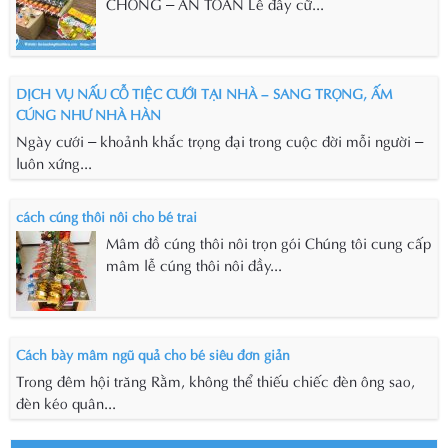
CHÓNG – AN TOÀN Lễ đầy cữ...
DỊCH VỤ NẤU CỖ TIỆC CƯỚI TẠI NHÀ – SANG TRỌNG, ẤM
CÚNG NHƯ NHÀ HÀN
Ngày cưới – khoảnh khắc trọng đại trong cuộc đời mỗi người –
luôn xứng...
cách cúng thôi nôi cho bé trai
Mâm đồ cúng thôi nôi trọn gói Chúng tôi cung cấp
mâm lễ cúng thôi nôi đầy...
Cách bày mâm ngũ quả cho bé siêu đơn giản
Trong đêm hội trăng Rằm, không thể thiếu chiếc đèn ông sao,
đèn kéo quân...