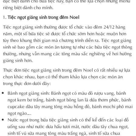
đặc biệt dành cho bữa tiệc này, bạn có thể lựa chọn những menu
riêng biệt dành cho mình.
Tiệc ngọt giáng sinh trong đêm Noel
Tiệc ngọt giáng sinh thường được tổ chức vào đêm 24/12 hàng
năm, một số bữa tiệc sẽ được tổ chức sớm hơn hoặc muộn hơn
tùy theo khung thời gian mà chương trình diễn ra. Tiệc ngọt giáng
sinh sẽ bao gồm các món ăn tương tự như các bữa tiệc ngọt thông
thường, nhưng vẫn mang các tông màu sắc nghiêng về hơi hướng
giáng sinh hơn.
Thực đơn tiệc ngọt giáng sinh trong đêm Noel có rất nhiều sự lựa
chọn khác nhau, bạn có thể tham khảo lựa chọn các món ăn
trong thực đơn dưới đây:
Bánh ngọt giáng sinh: Bánh ngọt có màu đỏ rượu vang, bánh
ngọt kem bơ trắng, bánh ngọt bông lan lá dứa thơm phức, bánh
cupcake dâu tây mang tông màu hồng đỏ, bánh mochi phô mai
ngọt ngào….
Nước ngọt trong bữa tiệc giáng sinh có thể kể đến các loại đồ
uống sau như nước dưa hấu tươi mát, nước dâu tây chua ngọt,
sinh tố vú sữa mang tông màu trắng ngà, sinh tố sữa chua