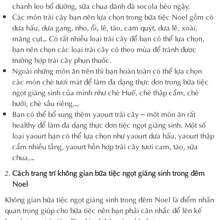
chanh leo bổ dưỡng, sữa chua đánh đá socola béo ngậy.
Các món trái cây bạn nên lựa chọn trong bữa tiệc Noel gồm có
dưa hấu, dưa gang, nho, ổi, lê, táo, cam quýt, dưa lê, xoài,
măng cụt… Có rất nhiều loại trái cây để bạn có thể lựa chọn,
bạn nên chọn các loại trái cây có theo mùa để tránh được
trường hợp trái cây phun thuốc.
Ngoài những món ăn trên thì bạn hoàn toàn có thể lựa chọn
các món chè tươi mát để làm đa dạng thực đơn trong bữa tiệc
ngọt giáng sinh của mình như chè Huế, chè thập cẩm, chè
bưởi, chè sầu riêng,…
Bạn có thể bổ sung thêm yaourt trái cây – một món ăn rất
healthy để làm đa dạng thực đơn tiệc ngọt giáng sinh. Một số
loại yaourt bạn có thể lựa chọn như yaourt dưa hấu, yaourt thập
cẩm nhiều tầng, yaourt hỗn hợp trái cây tươi cam, táo, sữa
chua,…
Cách trang trí không gian bữa tiệc ngọt giáng sinh trong đêm
Noel
Không gian bữa tiệc ngọt giáng sinh trong đêm Noel là điểm nhấn
quan trọng giúp cho bữa tiệc nên bạn phải cân nhắc để lên kế