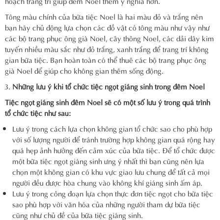
hoạch trang trí giúp đêm Noel thêm ý nghĩa hơn.
Tông màu chính của bữa tiệc Noel là hai màu đỏ và trắng nên
bạn hãy chủ động lựa chọn các đồ vật có tông màu như vậy như
các bộ trang phục ông già Noel, cây thông Noel, các dải dây kim
tuyến nhiều màu sắc như đỏ trắng, xanh trắng để trang trí không
gian bữa tiệc. Bạn hoàn toàn có thể thuê các bộ trang phục ông
già Noel để giúp cho không gian thêm sống động.
Những lưu ý khi tổ chức tiệc ngọt giáng sinh trong đêm Noel
Tiệc ngọt giáng sinh đêm Noel sẽ có một số lưu ý trong quá trình
tổ chức tiệc như sau:
Lưu ý trong cách lựa chọn không gian tổ chức sao cho phù hợp
với số lượng người để tránh trường hợp không gian quá rộng hay
quá hẹp ảnh hưởng đến cảm xúc của bữa tiệc. Để tổ chức được
một bữa tiệc ngọt giáng sinh ưng ý nhất thì bạn cũng nên lựa
chọn một không gian có khu vực giao lưu chung để tất cả mọi
người đều được hòa chung vào không khí giáng sinh ấm áp.
Lưu ý trong công đoạn lựa chọn thực đơn tiệc ngọt cho bữa tiệc
sao phù hợp với văn hóa của những người tham dự bữa tiệc
cũng như chủ đề của bữa tiệc giáng sinh.