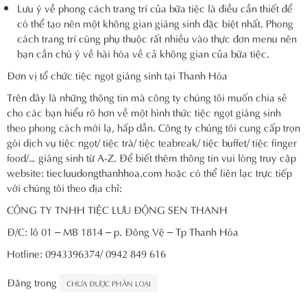
Lưu ý về phong cách trang trí của bữa tiệc là điều cần thiết để
có thể tạo nên một không gian giáng sinh đặc biệt nhất. Phong
cách trang trí cũng phụ thuộc rất nhiều vào thực đơn menu nên
bạn cần chú ý về hài hòa về cả không gian của bữa tiệc.
Đơn vị tổ chức tiệc ngọt giáng sinh tại Thanh Hóa
Trên đây là những thông tin mà công ty chúng tôi muốn chia sẻ
cho các bạn hiểu rõ hơn về một hình thức tiệc ngọt giáng sinh
theo phong cách mới lạ, hấp dẫn. Công ty chúng tôi cung cấp trọn
gói dịch vụ tiệc ngọt/ tiệc trà/ tiệc teabreak/ tiệc buffet/ tiệc finger
food/… giáng sinh từ A-Z. Để biết thêm thông tin vui lòng truy cập
website:
tiecluudongthanhhoa.com
hoặc có thể liên lạc trực tiếp
với chúng tôi theo địa chỉ:
CÔNG TY TNHH TIỆC LƯU ĐỘNG SEN THANH
Đ/C: lô 01 – MB 1814 – p. Đông Vệ – Tp Thanh Hóa
Hotline: 0943396374/ 0942 849 616
Đăng trong
CHƯA ĐƯỢC PHÂN LOẠI