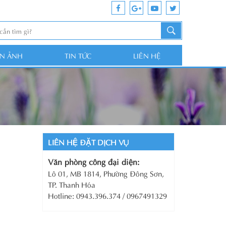
ỆN ẢNH
TIN TỨC
LIÊN HỆ
LIÊN HỆ ĐẶT DỊCH VỤ
Văn phòng công đại diện:
Lô 01, MB 1814, Phường Đông Sơn,
TP. Thanh Hóa
Hotline: 0943.396.374 / 0967491329