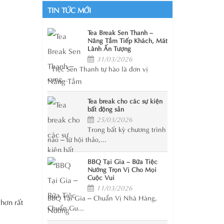
TIN TỨC MỚI
Tea Break Sen Thanh –
Nâng Tầm Tiếp Khách, Mát
Lành Ấn Tượng
31/03/2026
Tiệc Sen Thanh tự hào là đơn vị
cung...
Tea break cho các sự kiện
bất động sản
25/03/2026
Trong bất kỳ chương trình
nào – từ hội thảo,...
BBQ Tại Gia – Bữa Tiệc
Nướng Trọn Vị Cho Mọi
Cuộc Vui
11/03/2026
BBQ Tại Gia – Chuẩn Vị Nhà Hàng,
hơn rất
Chuẩn Gu...