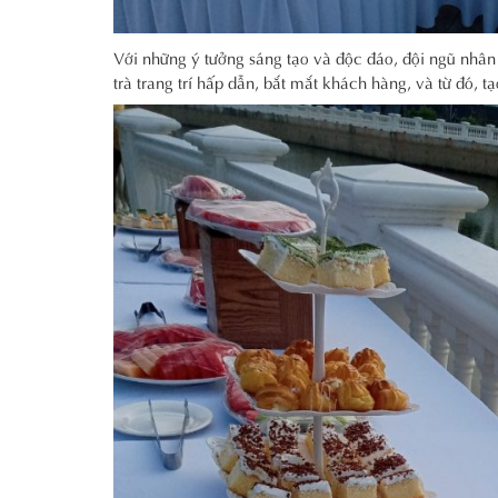
Với những ý tưởng sáng tạo và độc đáo, đội ngũ nhâ
trà trang trí hấp dẫn, bắt mắt khách hàng, và từ đó, t