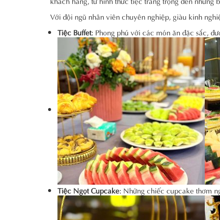
khách hàng, từ hình thức tiệc trang trọng đến những 
Với đội ngũ nhân viên chuyên nghiệp, giàu kinh nghi
Tiệc Buffet
: Phong phú với các món ăn đặc sắc, đượ
Tiệc Ngọt Cupcake
: Những chiếc cupcake thơm ng