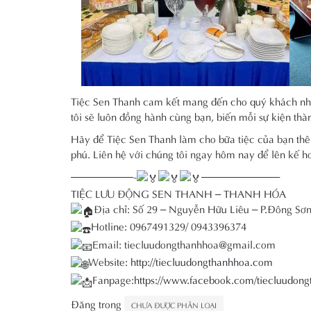
Tiệc Sen Thanh cam kết mang đến cho quý khách nhữn
tôi sẽ luôn đồng hành cùng bạn, biến mỗi sự kiện th
Hãy để Tiệc Sen Thanh làm cho bữa tiệc của bạn thê
phú. Liên hệ với chúng tôi ngay hôm nay để lên kế ho
——————-
———————–
TIỆC LƯU ĐỘNG SEN THANH – THANH HÓA
Địa chỉ: Số 29 – Nguyễn Hữu Liêu – P.Đông Sơ
Hotline: 0967491329/ 0943396374
Email: tiecluudongthanhhoa@gmail.com
Website:
http://tiecluudongthanhhoa.com
Fanpage:
https://www.facebook.com/tiecluudon
Đăng trong
CHƯA ĐƯỢC PHÂN LOẠI