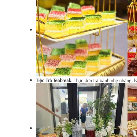
Tiệc Trà Teabreak
: Thực đơn trà bánh nhẹ nhàng, l