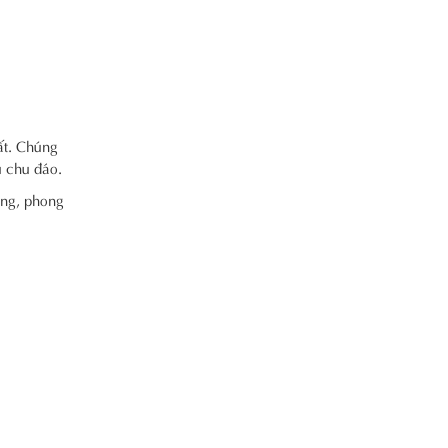
ất. Chúng
ụ chu đáo.
ạng, phong