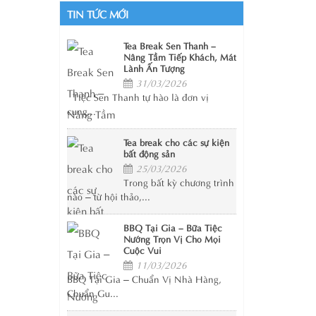
TIN TỨC MỚI
Tea Break Sen Thanh –
Nâng Tầm Tiếp Khách, Mát
Lành Ấn Tượng
31/03/2026
Tiệc Sen Thanh tự hào là đơn vị
cung...
Tea break cho các sự kiện
bất động sản
25/03/2026
Trong bất kỳ chương trình
nào – từ hội thảo,...
BBQ Tại Gia – Bữa Tiệc
Nướng Trọn Vị Cho Mọi
Cuộc Vui
11/03/2026
BBQ Tại Gia – Chuẩn Vị Nhà Hàng,
Chuẩn Gu...