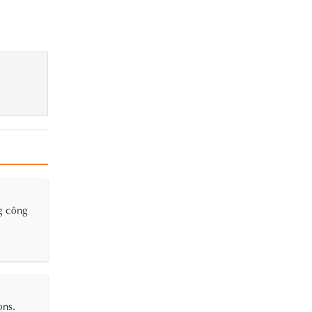
ng công
ons.