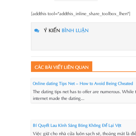
[addthis tool="addthis_inline_share_toolbox_lhen"]
Ý KIẾN
BÌNH LUẬN
CÁC BÀI VIẾT LIÊN QUAN
Online dating Tips Net – How to Avoid Being Cheated
The dating tips net has to offer are numerous. While 
internet made the dating...
Bí Quyết Lau Kính Sáng Bóng Không Để Lại Vệt
Việc giữ cho nhà cửa luôn sạch sẽ, thoáng mát là đi