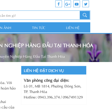
ỆN ẢNH
TIN TỨC
LIÊN HỆ
YÊN NGHIỆP HÀNG ĐẦU TẠI THANH HÓA
 Chuyên Nghiệp Hàng Đầu Tại Thanh Hóa
LIÊN HỆ ĐẶT DỊCH VỤ
Văn phòng công đại diện:
Hóa. Với
Lô 01, MB 1814, Phường Đông Sơn,
, hoàn hảo
TP. Thanh Hóa
Hotline: 0943.396.374 / 0967491329
khai
u cầu của