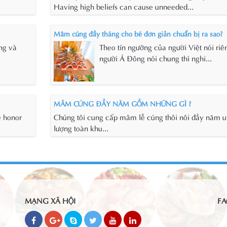
Having high beliefs can cause unneeded...
Mâm cúng đầy tháng cho bé đơn giản chuẩn bị ra sao?
êng và
Theo tín ngưỡng của người Việt nói riê
người Á Đông nói chung thì nghi...
MÂM CÚNG ĐẦY NĂM GỒM NHỮNG GÌ ?
e honor
Chúng tôi cung cấp mâm lễ cúng thôi nôi đầy năm uy
lượng toàn khu...
MẠNG XÃ HỘI
FA