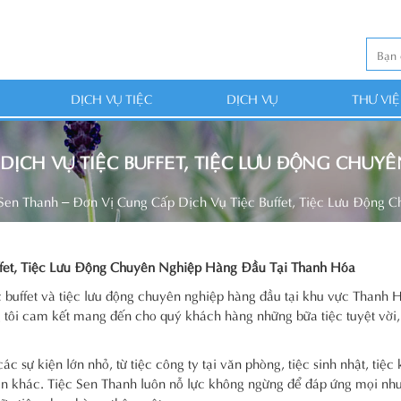
DỊCH VỤ TIỆC
DỊCH VỤ
THƯ VI
 DỊCH VỤ TIỆC BUFFET, TIỆC LƯU ĐỘNG CHU
 Sen Thanh – Đơn Vị Cung Cấp Dịch Vụ Tiệc Buffet, Tiệc Lưu Động
ffet, Tiệc Lưu Động Chuyên Nghiệp Hàng Đầu Tại Thanh Hóa
c buffet và tiệc lưu động chuyên nghiệp hàng đầu tại khu vực Thanh 
g tôi cam kết mang đến cho quý khách hàng những bữa tiệc tuyệt vời
 sự kiện lớn nhỏ, từ tiệc công ty tại văn phòng, tiệc sinh nhật, tiệc 
 kiện khác. Tiệc Sen Thanh luôn nỗ lực không ngừng để đáp ứng mọi nh