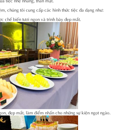
bữa tiệc nhẹ nhàng, thân mật.
ệm, chúng tôi cung cấp các hình thức tiệc đa dạng như:
c chế biến tươi ngon và trình bày đẹp mắt.
on, đẹp mắt, làm điểm nhấn cho những sự kiện ngọt ngào.