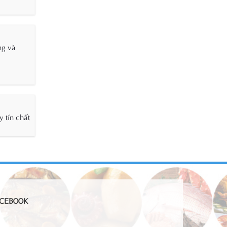
ng và
 tín chất
CEBOOK