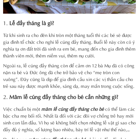
1.
Lễ đầy tháng là gì?
Từ khi sinh ra cho đên khi tròn một tháng tuổi thì các bé sẽ được
gia đình tổ chức cho nghi lễ cúng đầy tháng. Buổi lễ này còn có ý
nghĩa tạ ơn đất trời đã sinh ra em bé, mang đến cho gia đình thêm
thành viên mới, thêm niềm vui, thêm nụ cười.
Ngoài ra, lễ cúng đầy tháng còn để cảm ơn 12 bà Mụ đã có công
nặn ra bé và Đức ông đã che trở bảo vệ cho “mẹ tròn con
vuông”. Đây cũng là dịp để gia đình cầu xin các vị thần cầu cho
trẻ sau này được mạnh khỏe, sáng dạ, may mắn trong cuộc sống.
2.
Mâm lễ cúng đầy tháng cho bé cần những gì?
Việc chuẩn bị một
mâm lễ cúng đầy tháng cho bé
có thể làm các
bậc cha mẹ bối rối. Nhất là đối với các đôi vợ chồng trẻ hay mới
sinh con lần đầu. Vì họ sẽ không biết chọn những lễ vật gì sao cho
đầy đủ ý nghĩa, số lượng bao nhiêu, bày trí lễ vật như thế nào,…
Do đó trong
mâm cúng đầy tháng cho bé
phải có đầy đủ như: