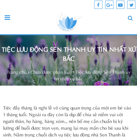
TIỆC LƯU ĐỘNG SEN THANH UY TÍN NHẤT XỨ
BẮC
Trang chủ
Chưa được phân loại
Tiệc lưu động Sen Thanh uy
tín nhất xứ bắc
Tiệc đầy tháng là nghi lễ vô cùng quan trọng của một em bé vào
1 tháng tuổi. Ngoài ra đây còn là dịp để chia sẻ niềm vui với
người thân, họ hàng, hàng xóm… nên bố mẹ cần chuẩn bị kỹ
lưỡng để buổi được trọn vẹn, mang lại may mắn cho bé sau khi
sinh. Nằm trong chuỗi dịch vụ tiệc lưu động nhà Sen Thanh là