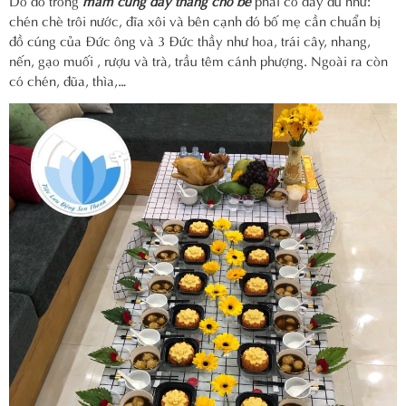
chén chè trôi nước, đĩa xôi và bên cạnh đó bố mẹ cần chuẩn bị
đồ cúng của Đức ông và 3 Đức thầy như hoa, trái cây, nhang,
nến, gạo muối , rượu và trà, trầu têm cánh phượng. Ngoài ra còn
có chén, đũa, thìa,…