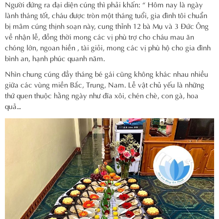
Người đứng ra đại diện cúng thì phải khấn: “ Hôm nay là ngày
lành tháng tốt, cháu được tròn một tháng tuổi, gia đình tôi chuẩn
bị mâm cúng thịnh soạn này, cung thỉnh 12 bà Mụ và 3 Đức Ông
về nhận lễ, đồng thời mong các vị phù trợ cho cháu mau ăn
chóng lớn, ngoan hiền , tài giỏi, mong các vị phù hộ cho gia đình
bình an, hạnh phúc quanh năm.
Nhìn chung cúng đầy tháng bé gái cũng không khác nhau nhiều
giữa các vùng miền Bắc, Trung, Nam. Lễ vật chủ yếu là những
thứ quen thuộc hằng ngày như đĩa xôi, chén chè, con gà, hoa
quả…