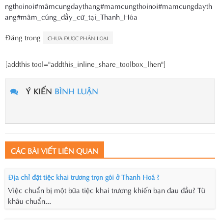
ngthoinoi
#mâmcungdaythang
#mamcungthoinoi
#mamcungdayth
ang
#mâm_cúng_đầy_cữ_tại_Thanh_Hóa
Đăng trong
CHƯA ĐƯỢC PHÂN LOẠI
[addthis tool="addthis_inline_share_toolbox_lhen"]
Ý KIẾN
BÌNH LUẬN
CÁC BÀI VIẾT LIÊN QUAN
Địa chỉ đặt tiệc khai trương trọn gói ở Thanh Hoá ?
Việc chuẩn bị một bữa tiệc khai trương khiến bạn đau đầu? Từ
khâu chuẩn...