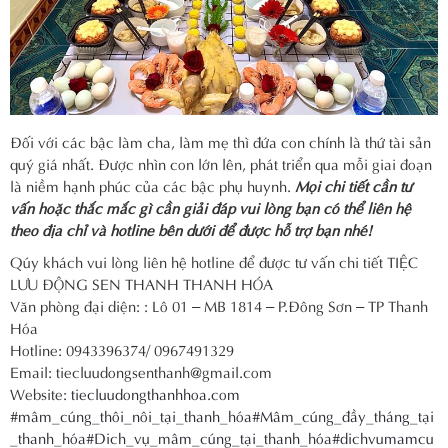
Đối với các bậc làm cha, làm mẹ thì đứa con chính là thứ tài sản
quý giá nhất. Được nhìn con lớn lên, phát triển qua mỗi giai đoạn
là niềm hạnh phúc của các bậc phụ huynh.
Mọi chi tiết cần tư
vấn hoặc thắc mắc gì cần giải đáp vui lòng bạn có thể liên hệ
theo địa chỉ và hotline bên dưới để được hỗ trợ bạn nhé!
Qúy khách vui lòng liên hệ hotline để được tư vấn chi tiết TIỆC
LƯU ĐỘNG SEN THANH THANH HÓA
Văn phòng đại diện: : Lô 01 – MB 1814 – P.Đông Sơn – TP Thanh
Hóa
Hotline: 0943396374/ 0967491329
Email: tiecluudongsenthanh@gmail.com
Website:
tiecluudongthanhhoa.com
#mâm_cúng_thôi_nôi_tại_thanh_hóa
#Mâm_cúng_đầy_tháng_tại
_thanh_hóa
#Dich_vụ_mâm_cúng_tại_thanh_hóa
#dichvumamcu