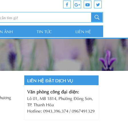
ỆN ẢNH
TIN TỨC
LIÊN HỆ
LIÊN HỆ ĐẶT DỊCH VỤ
Văn phòng công đại diện:
 hương
Lô 01, MB 1814, Phường Đông Sơn,
TP. Thanh Hóa
Hotline: 0943.396.374 / 0967491329