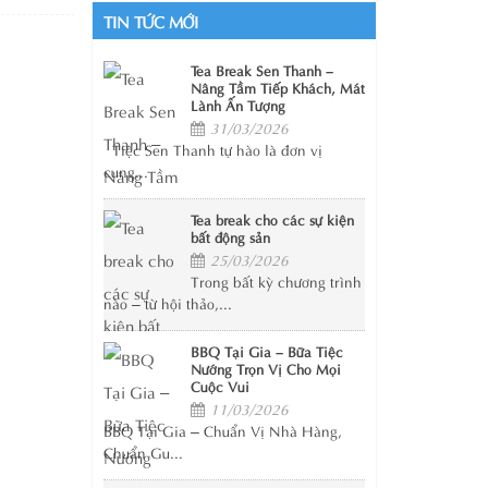
TIN TỨC MỚI
Tea Break Sen Thanh –
Nâng Tầm Tiếp Khách, Mát
Lành Ấn Tượng
31/03/2026
Tiệc Sen Thanh tự hào là đơn vị
cung...
Tea break cho các sự kiện
bất động sản
25/03/2026
Trong bất kỳ chương trình
nào – từ hội thảo,...
BBQ Tại Gia – Bữa Tiệc
Nướng Trọn Vị Cho Mọi
Cuộc Vui
11/03/2026
BBQ Tại Gia – Chuẩn Vị Nhà Hàng,
Chuẩn Gu...