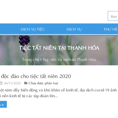
DỊCH VỤ TIỆC
DỊCH VỤ
THƯ VI
TIỆC TẤT NIÊN TẠI THANH HÓA
Trang chủ
Tag: tiệc tất niên tại Thanh Hóa
 độc đáo cho tiệc tất niên 2020
26/11/2020
Chưa được phân loại
ột năm đầy biến động và khó khăn về kinh tế, đại dịch covid 19 ảnh
i nền kinh tế từ các tập đoàn lớn...
p »