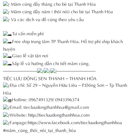
Mâm cúng đầy tháng cho bé tại Thanh Hóa
Mâm cúng đầy năm ( thôi nôi) cho bé tại Thanh Hóa
Và các dịch vụ đồ cúng theo yêu cầu
Tư vấn miễn phí
Free ship trung tâm TP Thanh Hóa. Hỗ trợ phí ship khách
huyện
Giao lễ vật tận nơi
Sắp lễ và hướng dẫn chi tiết mâm cúng.
———————–
————————–
TIỆC LƯU ĐỘNG SEN THANH – THANH HÓA
Địa chỉ: Số 29 – Nguyễn Hữu Liêu – P.Đông Sơn – Tp Thanh
Hóa
Hotline: 0967491329/ 0943396374
Email: tiecluudongthanhhoa@gmail.com
Website:
http://tiecluudongthanhhoa.com
Fanpage:
https://www.facebook.com/tiecluudongthanhhoa
#mâm_cúng_thôi_nôi_tại_thanh_hóa