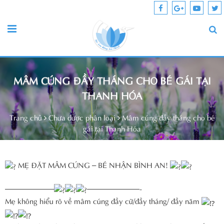
MÂM CÚNG ĐẦY THÁNG CHO BÉ GÁI TẠI
THANH HÓA
Trang chủ
Chưa được phân loại
Mâm cúng đầy tháng cho bé
gái tại Thanh Hóa
MẸ ĐẶT MÂM CÚNG – BÉ NHẬN BÌNH AN!
——————–
———————-
Mẹ không hiểu rõ về mâm cúng đầy cữ/đầy tháng/ đầy năm