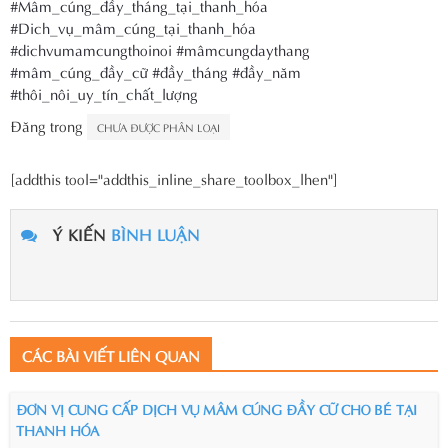
#Mâm_cúng_đầy_tháng_tại_thanh_hóa
#Dich_vụ_mâm_cúng_tại_thanh_hóa
#dichvumamcungthoinoi
#mâmcungdaythang
#mâm_cúng_đầy_cữ
#đầy_tháng
#đầy_năm
#thôi_nôi_uy_tín_chất_lượng
Đăng trong
CHƯA ĐƯỢC PHÂN LOẠI
[addthis tool="addthis_inline_share_toolbox_lhen"]
Ý KIẾN
BÌNH LUẬN
CÁC BÀI VIẾT LIÊN QUAN
ĐƠN VỊ CUNG CẤP DỊCH VỤ MÂM CÚNG ĐẦY CỮ CHO BÉ TẠI
THANH HÓA