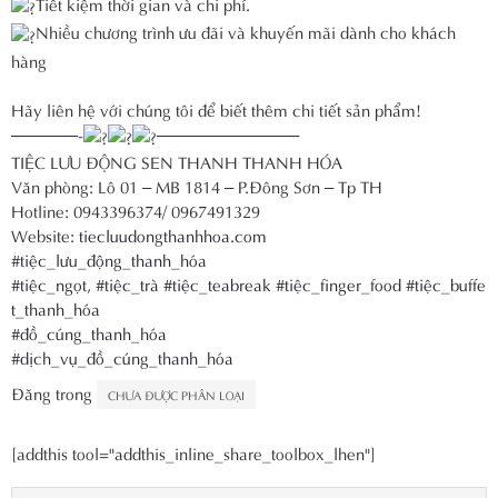
Tiết kiệm thời gian và chi phí.
Nhiều chương trình ưu đãi và khuyến mãi dành cho khách
hàng
Hãy liên hệ với chúng tôi để biết thêm chi tiết sản phẩm!
————-
————————–
TIỆC LƯU ĐỘNG SEN THANH THANH HÓA
Văn phòng: Lô 01 – MB 1814 – P.Đông Sơn – Tp TH
Hotline: 0943396374/ 0967491329
Website:
tiecluudongthanhhoa.com
#tiệc_lưu_động_thanh_hóa
#tiệc_ngọt
,
#tiệc_trà
#tiệc_teabreak
#tiệc_finger_food
#tiệc_buffe
t_thanh_hóa
#đồ_cúng_thanh_hóa
#dịch_vụ_đồ_cúng_thanh_hóa
Đăng trong
CHƯA ĐƯỢC PHÂN LOẠI
[addthis tool="addthis_inline_share_toolbox_lhen"]