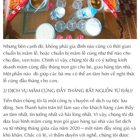
Nhưng bên cạnh đó, không phải gia đình nào cũng có thời gian
chuẩn bị mâm lễ, hoặc chuẩn bị mâm lễ cúng như thế nào cho
chu đáo, vẹn toàn. Chình vì vậy, chúng tôi đã có ý tưởng kinh
doanh mâm cúng đầy tháng trọn gói cho bé, giao hàng tận nhà.
Một phần nào đó giúp các bà mẹ có thể an tâm hơn về nghi thức
lễ cúng đầu tháng cho con.
2/ DỊCH VỤ MÂM CÚNG ĐẦY THÁNG BẮT NGUỒN TỪ ĐÂU?
Tiền thân chúng tôi là một công ty chuyên về dịch vụ tiệc lưu
động. Sen Thanh luôn trăn trở làm sao cho khách hàng cảm thấy
an tâm nhất, tin tưởng nhất và hài lòng nhất. Vì vậy, chúng tôi đã
đưa loại hình mâm cúng trọn gói giao hàng tại nhà vào list dịch
vụ từ những tháng giữa của năm 2020 – một năm đầy sóng gió và
khó khăn. Chắc có lẽ, vì thấm duyên với nghề, chúng tôi được