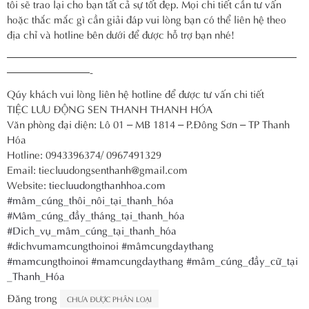
tôi sẽ trao lại cho bạn tất cả sự tốt đẹp. Mọi chi tiết cần tư vấn
hoặc thắc mắc gì cần giải đáp vui lòng bạn có thể liên hệ theo
địa chỉ và hotline bên dưới để được hỗ trợ bạn nhé!
————————————————————————————
————————-
Qúy khách vui lòng liên hệ hotline để được tư vấn chi tiết
TIỆC LƯU ĐỘNG SEN THANH THANH HÓA
Văn phòng đại diện: Lô 01 – MB 1814 – P.Đông Sơn – TP Thanh
Hóa
Hotline: 0943396374/ 0967491329
Email: tiecluudongsenthanh@gmail.com
Website:
tiecluudongthanhhoa.com
#mâm_cúng_thôi_nôi_tại_thanh_hóa
#Mâm_cúng_đầy_tháng_tại_thanh_hóa
#Dich_vụ_mâm_cúng_tại_thanh_hóa
#dichvumamcungthoinoi
#mâmcungdaythang
#mamcungthoinoi
#mamcungdaythang
#mâm_cúng_đầy_cữ_tại
_Thanh_Hóa
Đăng trong
CHƯA ĐƯỢC PHÂN LOẠI