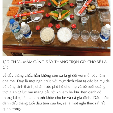
1/ DỊCH VỤ MÂM CÚNG ĐẦY THÁNG TRỌN GÓI CHO BÉ LÀ
GÌ?
Lễ đầy tháng chắc hẳn không còn xa lạ gì đối với mỗi bậc làm
cha mẹ. Đây là một nghi thức với mục đích cảm tạ các bà mụ đã
có công sinh thành, chăm sóc phù hộ cho mẹ và bé suốt quãng
thời gian từ lúc mẹ mang bầu tới khi em bé lớn. Bên cạnh đó,
mang lại sự bình an mạnh khỏe cho bé và cả gia đình. Dấu mốc
đánh dấu tháng tuổi đầu tiên của bé, sẽ là một nghi thức rất rất
quan trọng.