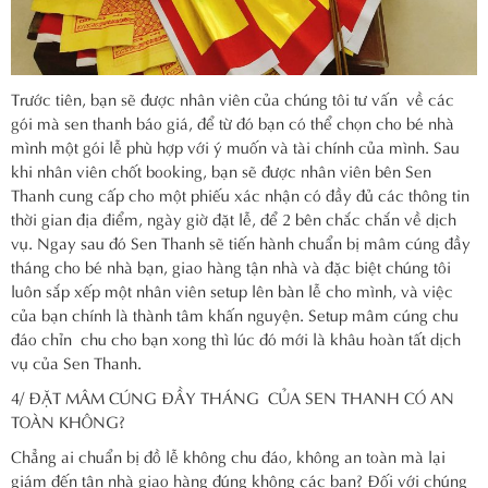
Trước tiên, bạn sẽ được nhân viên của chúng tôi tư vấn về các
gói mà sen thanh báo giá, để từ đó bạn có thể chọn cho bé nhà
mình một gói lễ phù hợp với ý muốn và tài chính của mình. Sau
khi nhân viên chốt booking, bạn sẽ được nhân viên bên Sen
Thanh cung cấp cho một phiếu xác nhận có đầy đủ các thông tin
thời gian địa điểm, ngày giờ đặt lễ, để 2 bên chắc chắn về dịch
vụ. Ngay sau đó Sen Thanh sẽ tiến hành chuẩn bị mâm cúng đầy
tháng cho bé nhà bạn, giao hàng tận nhà và đặc biệt chúng tôi
luôn sắp xếp một nhân viên setup lên bàn lễ cho mình, và việc
của bạn chính là thành tâm khấn nguyện. Setup mâm cúng chu
đáo chỉn chu cho bạn xong thì lúc đó mới là khâu hoàn tất dịch
vụ của Sen Thanh.
4/ ĐẶT MÂM CÚNG ĐẦY THÁNG CỦA SEN THANH CÓ AN
TOÀN KHÔNG?
Chẳng ai chuẩn bị đồ lễ không chu đáo, không an toàn mà lại
giám đến tận nhà giao hàng đúng không các bạn? Đối với chúng