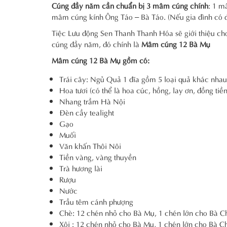
Cúng đầy năm cần chuẩn bị 3 mâm cúng chính
: 1 m
mâm cúng kính Ông Táo – Bà Táo. (Nếu gia đình có đ
Tiệc Lưu động Sen Thanh Thanh Hóa sẽ giới thiệu ch
cúng đầy năm, đó chính là
Mâm cúng 12 Bà Mụ
Mâm cúng 12 Bà Mụ gồm có:
Trái cây: Ngủ Quả 1 đĩa gồm 5 loại quả khác nhau 
Hoa tươi (có thể là hoa cúc, hồng, lay ơn, đồng tiền
Nhang trầm Hà Nội
Đèn cầy tealight
Gạo
Muối
Văn khấn Thôi Nôi
Tiền vàng, vàng thuyền
Trà hương lài
Rượu
Nước
Trầu têm cánh phượng
Chè: 12 chén nhỏ cho Bà Mụ, 1 chén lớn cho Bà C
Xôi : 12 chén nhỏ cho Bà Mụ, 1 chén lớn cho Bà C