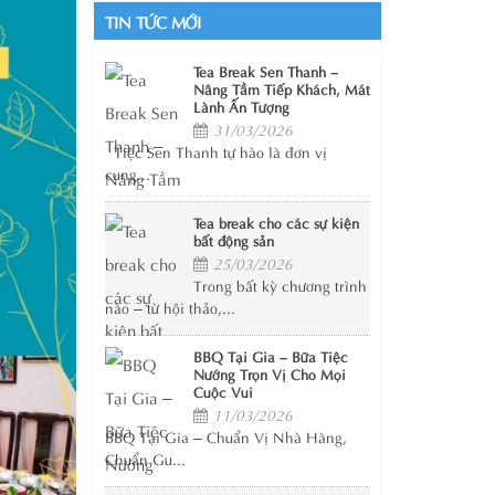
TIN TỨC MỚI
Tea Break Sen Thanh –
Nâng Tầm Tiếp Khách, Mát
Lành Ấn Tượng
31/03/2026
Tiệc Sen Thanh tự hào là đơn vị
cung...
Tea break cho các sự kiện
bất động sản
25/03/2026
Trong bất kỳ chương trình
nào – từ hội thảo,...
BBQ Tại Gia – Bữa Tiệc
Nướng Trọn Vị Cho Mọi
Cuộc Vui
11/03/2026
BBQ Tại Gia – Chuẩn Vị Nhà Hàng,
Chuẩn Gu...