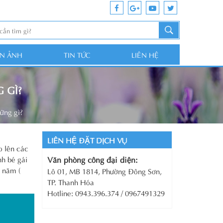
ỆN ẢNH
TIN TỨC
LIÊN HỆ
 GÌ?
ững gì?
LIÊN HỆ ĐẶT DỊCH VỤ
o lên các
nh bé gái
Văn phòng công đại diện:
y năm (
Lô 01, MB 1814, Phường Đông Sơn,
TP. Thanh Hóa
Hotline: 0943.396.374 / 0967491329