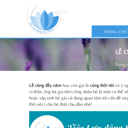
TRANG CHỦ
LỄ 
Trang 
Lễ cúng đầy năm
hay còn gọi là
cúng thôi nôi
có ý ng
vị thần, ông bà gia tiên công nhận bé là một cá thể 
hoặc sắp sinh bé gái và đang quan tâm tới vấn đề nà
thôi nôi ) cho bé thật chu đáo nhé!