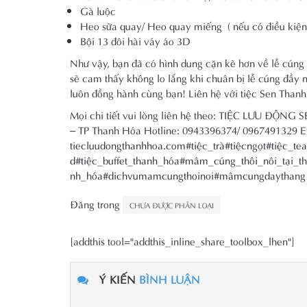
Gà luộc
Heo sữa quay/ Heo quay miếng ( nếu có điều kiện
Bội 13 đôi hài váy áo 3D
Như vậy, bạn đã có hình dung cặn kẽ hơn về lễ cúng 
sẽ cam thấy không lo lắng khi chuân bị lễ cúng đầy 
luôn đồng hành cùng bạn! Liên hệ với tiệc Sen Thanh
Mọi chi tiết vui lòng liên hệ theo: TIỆC LƯU ĐỘ
– TP Thanh Hóa Hotline: 0943396374/ 0967491329 E
tiecluudongthanhhoa.com
#tiệc_trà
#tiệcngọt
#tiệc_te
d
#tiệc_buffet_thanh_hóa
#mâm_cúng_thôi_nôi_tại_t
nh_hóa
#dichvumamcungthoinoi
#mâmcungdaythang
Đăng trong
CHƯA ĐƯỢC PHÂN LOẠI
[addthis tool="addthis_inline_share_toolbox_lhen"]
Ý KIẾN
BÌNH LUẬN