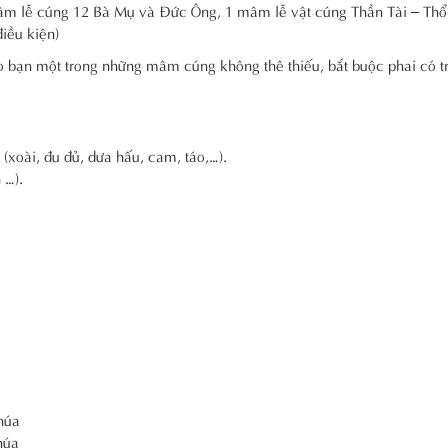
âm lễ cúng 12 Bà Mụ và Đức Ông, 1 mâm lễ vật cúng Thần Tài – Thổ
iều kiện)
o bạn một trong những mâm cúng không thê thiếu, bắt buộc phai có t
(xoài, đu đủ, dưa hấu, cam, táo,…).
 …).
húa
húa