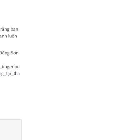
 rằng bạn
hanh luôn
.Đông Sơn
_fingerfoo
g_tại_tha