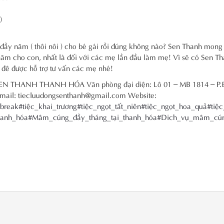
)
đầy năm ( thôi nôi ) cho bé gái rồi đúng không nào? Sen Thanh mong
năm cho con, nhất là đối với các mẹ lần đầu làm mẹ! Vì sẽ có Sen T
 đê được hỗ trợ tư vấn các mẹ nhé!
NG SEN THANH THANH HÓA Văn phòng đại diện: Lô 01 – MB 1814 – P
mail: tiecluudongsenthanh@gmail.com Website:
abreak
#tiệc_khai_trương
#tiệc_ngọt_tất_niên
#tiệc_ngọt_hoa_quả
#tiệc
hanh_hóa
#Mâm_cúng_đầy_tháng_tại_thanh_hóa
#Dich_vụ_mâm_cún