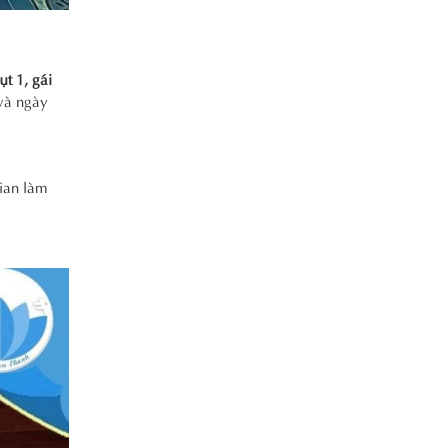
sụt 1, gái
 và ngày
gian làm