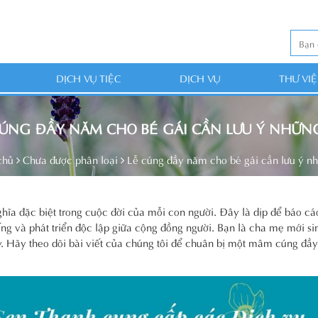
DỊCH VỤ TIỆC
DỊCH VỤ
THƯ VI
CÚNG ĐẦY NĂM CHO BÉ GÁI CẦN LƯU Ý NHỮNG
chủ
Chưa được phân loại
Lễ cúng đầy năm cho bé gái cần lưu ý nh
hĩa đặc biệt trong cuộc đời của mỗi con người. Đây là dịp để báo cá
sống và phát triển độc lập giữa cộng đồng người. Bạn là cha mẹ mới si
y. Hãy theo dõi bài viết của chúng tôi để chuân bị một mâm cúng đầ