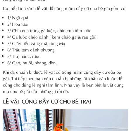
Cụ thể danh sách lễ vật đồ cúng mâm đầy cữ cho bé gái gồm có:
1/ Ngũ quả
2/ Hoa tươi
3/ Chín quả trứng gà luộc, chín con tôm luộc
4/ Gà luộc chéo cánh ( kèm cháo gà & rau gỏi)
5/ Giấy tiền vàng mã cúng Mụ
6/ Trầu têm cánh phượng
7/ Trà, nước, rượu
8/ Gạo, muối, nhang, đèn…
Khi đã chuẩn bị được lễ vật có trong mâm cúng đầy cữ của bé
gái. Thì tiếp theo bạn nên chuẩn bị những lời khấn văn khấn để
cúng cho đúng lễ nghi tâm linh. Như vậy là bạn biết lễ vật cúng
mụ cho bé gái cần những gì rồi đó.
LỄ VẬT CÚNG ĐẦY CỮ CHO BÉ TRAI