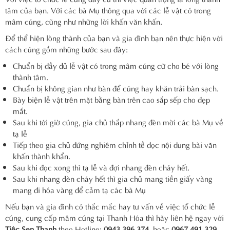
tâm của bạn. Với các bà Mụ thông qua với các lễ vật có trong
mâm cúng, cũng như những lời khấn văn khấn.
Để thể hiện lòng thành của bạn và gia đình bạn nên thực hiện với
cách cúng gồm những bước sau đây:
Chuẩn bị đầy đủ lễ vật có trong mâm cúng cữ cho bé với lòng
thành tâm.
Chuẩn bị không gian như bàn để cúng hay khăn trải bàn sạch.
Bày biện lễ vật trên mặt bằng bàn trên cao sắp sếp cho đẹp
mắt.
Sau khi tới giờ cúng, gia chủ thắp nhang đèn mời các bà Mụ về
tạ lễ
Tiếp theo gia chủ đứng nghiêm chỉnh tề đọc nội dung bài văn
khấn thành khẩn.
Sau khi đọc xong thì tạ lễ và đợi nhang đèn cháy hết.
Sau khi nhang đèn cháy hết thì gia chủ mang tiền giấy vàng
mang đi hóa vàng để cảm tạ các bà Mụ
Nếu bạn và gia đình có thắc mắc hay tư vấn về việc tổ chức lễ
cúng, cung cấp mâm cúng tại Thanh Hóa thì hãy liên hệ ngay với
Tiệc Sen Thanh
theo Hotline:
0943 396 374
hoặc
0967 491 329