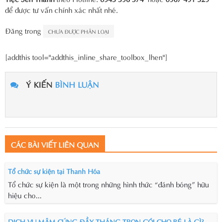
để được tư vấn chính xác nhất nhé.
Đăng trong
CHƯA ĐƯỢC PHÂN LOẠI
[addthis tool="addthis_inline_share_toolbox_lhen"]
Ý KIẾN
BÌNH LUẬN
CÁC BÀI VIẾT LIÊN QUAN
Tổ chức sự kiện tại Thanh Hóa
Tổ chức sự kiện là một trong những hình thức “đánh bóng” hữu
hiệu cho...
DỊCH VỤ MÂM CÚNG ĐẦY THÁNG TRỌN GÓI CHO BÉ LÀ GÌ?