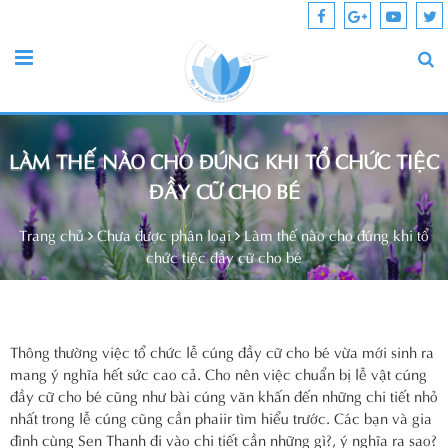
LÀM THẾ NÀO CHO ĐÚNG KHI TỔ CHỨC TIỆC
ĐẦY CỮ CHO BÉ
Trang chủ
Chưa được phân loại
Làm thế nào cho đúng khi tổ
chức tiệc đầy cữ cho bé
Thông thường việc tổ chức lễ cúng đầy cữ cho bé vừa mới sinh ra
mang ý nghĩa hết sức cao cả. Cho nên việc chuẩn bị lễ vật cúng
đầy cữ cho bé cũng như bài cúng văn khấn đến những chi tiết nhỏ
nhất trong lễ cúng cũng cần phaiir tìm hiểu trước. Các bạn và gia
đình cùng Sen Thanh đi vào chi tiết cần những gì?, ý nghĩa ra sao?