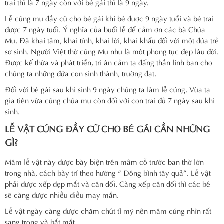
trai thì là 7 ngày còn với bé gái thì là 9 ngày.
Lễ cúng mụ đầy cữ cho bé gái khi bé được 9 ngày tuổi và bé trai
được 7 ngày tuổi. Ý nghĩa của buổi lễ để cảm ơn các bà Chúa
Mụ. Đã khai tâm, khai tính, khai lời, khai khẩu đối với một đứa trẻ
sơ sinh. Người Việt thờ cúng Mụ như là môt phong tục đẹp lâu đời.
Được kế thừa và phát triển, tri ân cảm tạ đấng thần linh ban cho
chúng ta những đứa con sinh thành, trường đạt.
Đối với bé gái sau khi sinh 9 ngày chúng ta làm lễ cúng. Vừa tạ
gia tiên vừa cúng chúa mụ còn đối với con trai đủ 7 ngày sau khi
sinh.
LỄ VẬT CÚNG ĐẦY CỮ CHO BÉ GÁI CẦN NHỮNG
GÌ?
Mâm lễ vật này được bày biện trên mâm cỗ trước ban thờ lớn
trong nhà, cách bày trí theo hướng “ Đông bình tây quả”. Lễ vật
phải được xếp đẹp mắt và cân đối. Càng xếp cân đối thì các bé
sẽ càng được nhiều điều may mắn.
Lễ vật ngày càng được chăm chút tỉ mỹ nên mâm cúng nhìn rất
sang trọng và bắt mắt.