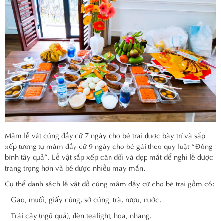
Mâm lễ vật cúng đầy cữ 7 ngày cho bé trai được bày trí và sắp
xếp tương tự mâm đầy cữ 9 ngày cho bé gái theo quy luật “Đông
bình tây quả”. Lễ vật sắp xếp cân đối và đẹp mắt để nghi lễ được
trang trọng hơn và bé được nhiều may mắn.
Cụ thể danh sách lễ vật đồ cúng mâm đầy cữ cho bé trai gồm có:
– Gạo, muối, giấy cúng, sớ cúng, trà, rượu, nước.
– Trái cây (ngũ quả), đèn tealight, hoa, nhang.