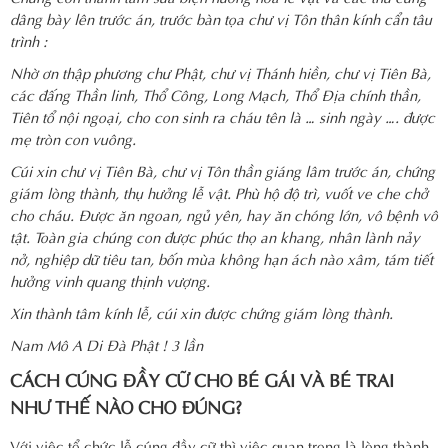
dâng bày lên trước án, trước bàn tọa chư vị Tôn thân kính cẩn tâu
trình :
Nhờ ơn thập phương chư Phật, chư vị Thánh hiền, chư vị Tiên Bà,
các đấng Thần linh, Thổ Công, Long Mạch, Thổ Địa chính thần,
Tiên tổ nội ngoại, cho con sinh ra cháu tên là … sinh ngày …. được
mẹ tròn con vuông.
Cúi xin chư vị Tiên Bà, chư vị Tôn thần giáng lâm trước án, chứng
giám lòng thành, thụ hưởng lễ vật. Phù hộ độ trì, vuốt ve che chở
cho cháu. Được ăn ngoan, ngủ yên, hay ăn chóng lớn, vô bệnh vô
tật. Toàn gia chúng con được phúc thọ an khang, nhân lành nảy
nở, nghiệp dữ tiêu tan, bốn mùa không hạn ách nào xâm, tám tiết
hưởng vinh quang thịnh vượng.
Xin thành tâm kính lễ, cúi xin được chứng giám lòng thành.
Nam Mô A Di Đà Phật ! 3 lần
CÁCH CÚNG ĐẦY CỮ CHO BÉ GÁI VÀ BÉ TRAI
NHƯ THẾ NÀO CHO ĐÚNG?
Với việc tổ chức lễ cúng đầy cữ thì việc quan trọng là lòng thành