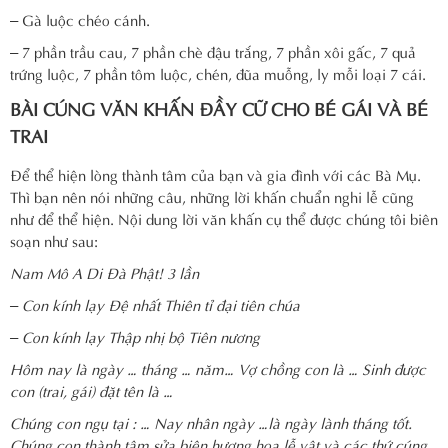
– Gà luộc chéo cánh.
– 7 phần trầu cau, 7 phần chè đậu trắng, 7 phần xôi gấc, 7 quả
trứng luộc, 7 phần tôm luộc, chén, đũa muỗng, ly mỗi loại 7 cái.
BÀI CÚNG VĂN KHẤN ĐẦY CỮ CHO BÉ GÁI VÀ BÉ
TRAI
Để thể hiện lòng thành tâm của bạn và gia đình với các Bà Mụ.
Thì bạn nên nói những câu, những lời khấn chuẩn nghi lễ cũng
như để thể hiện. Nội dung lời văn khấn cụ thể được chúng tôi biên
soạn như sau:
Nam Mô A Di Đà Phật! 3 lần
– Con kính lạy Đệ nhất Thiên tỉ đại tiên chúa
– Con kính lạy Thập nhị bộ Tiên nương
Hôm nay là ngày … tháng … năm… Vợ chồng con là … Sinh được
con (trai, gái) đặt tên là …
Chúng con ngụ tại : … Nay nhân ngày …là ngày lành tháng tốt.
Chúng con thành tâm sửa biện hương hoa lễ vật và các thứ cúng