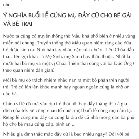
nhé.
Ý NGHĨA BUỔI LỄ CÚNG MỤ ĐẦY CỮ CHO BÉ GÁI
VÀ BÉ TRAI
Nước ta cũng có truyền thống thờ Mẫu khá phổ biến ở nhiều vùng
miền nói chung. Truyền thống thờ Mẫu quan niệm rằng các đứa
trẻ được sinh ra. Nhờ bàn tay nhào nặn của chư vị Tiên Chúa đầu
thai. Tên gọi khác là Mẹ Sinh, mẹ Sanh hay thân thuộc. Nhất là
mười hai bà mụ và một vị Chúa Thiên thai cùng với ba Đức Ông (
theo quan niệm dân gian)
Mỗi bà mụ có trách nhiệm nhào nặn ra một bộ phận trên người
trẻ. Trẻ có lớn lên khỏe mạnh hay ngoan ngoãn cũng là nhờ ơn
các bà.
Chính vì lẽ đó mà vào dịp trẻ thôi nôi hay đầy tháng thì cả gia
đình của trẻ. Sẽ cùng nhau tổ chức một buổi lễ cúng mụ cảm tạ.
Riêng lễ cúng mụ đầy cữ cũng là dịp để cả nhà mong các bà phù
hộ cho bé mau cứng cáp, bình an …
Nhiều gia đình thắc mắc đầy cữ là bao nhiêu ngày? Đối với bé