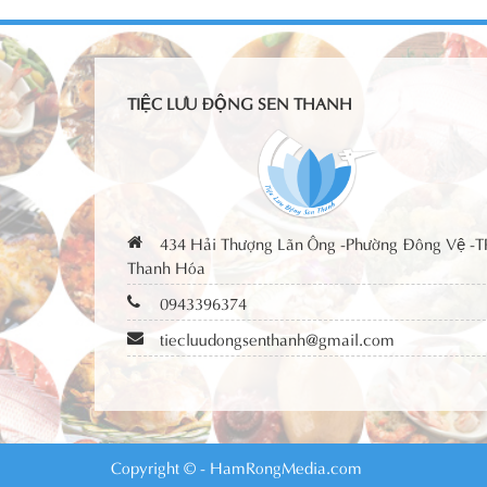
TIỆC LƯU ĐỘNG SEN THANH
434 Hải Thượng Lãn Ông -Phường Đông Vệ -T
Thanh Hóa
0943396374
tiecluudongsenthanh@gmail.com
Copyright © - HamRongMedia.com