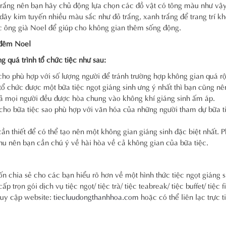
trắng nên bạn hãy chủ động lựa chọn các đồ vật có tông màu như vậ
dây kim tuyến nhiều màu sắc như đỏ trắng, xanh trắng để trang trí k
ục ông già Noel để giúp cho không gian thêm sống động.
g đêm Noel
g quá trình tổ chức tiệc như sau:
cho phù hợp với số lượng người để tránh trường hợp không gian quá r
 chức được một bữa tiệc ngọt giáng sinh ưng ý nhất thì bạn cũng nê
cả mọi người đều được hòa chung vào không khí giáng sinh ấm áp.
 cho bữa tiệc sao phù hợp với văn hóa của những người tham dự bữa t
 cần thiết để có thể tạo nên một không gian giáng sinh đặc biệt nhất.
enu nên bạn cần chú ý về hài hòa về cả không gian của bữa tiệc.
n chia sẻ cho các bạn hiểu rõ hơn về một hình thức tiệc ngọt giáng s
trọn gói dịch vụ tiệc ngọt/ tiệc trà/ tiệc teabreak/ tiệc buffet/ tiệc f
truy cập website:
tiecluudongthanhhoa.com
hoặc có thể liên lạc trực t