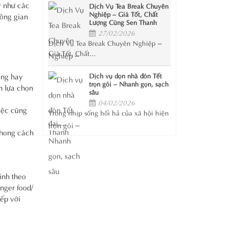
y như các
Dịch Vụ Tea Break Chuyên
Nghiệp – Giá Tốt, Chất
hông gian
Lượng Cùng Sen Thanh
27/02/2026
Dịch Vụ Tea Break Chuyên Nghiệp –
Giá Tốt, Chất...
ộng hay
Dịch vụ dọn nhà đón Tết
trọn gói – Nhanh gọn, sạch
n lựa chọn
sâu
04/02/2026
iệc cũng
Trong nhịp sống hối hả của xã hội hiện
đại,...
 Phong cách
inh theo
inger food/
iếp với