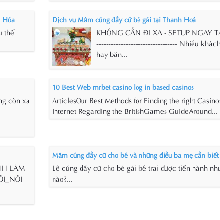
h Hóa
Dịch vụ Mâm cúng đầy cữ bé gái tại Thanh Hoá
ư thế
KHÔNG CẦN ĐI XA - SETUP NGAY TẠ
--------------------------------- Nhiều khá
hay băn...
10 Best Web mrbet casino log in based casinos
ông còn xa
ArticlesOur Best Methods for Finding the right Casino
internet Regarding the BritishGames GuideAround...
Mâm cúng đầy cữ cho bé và những điều ba mẹ cần biết
NH LÀM
Lễ cúng đầy cữ cho bé gái bé trai được tiến hành nh
ÔI_NÔI
nào?...