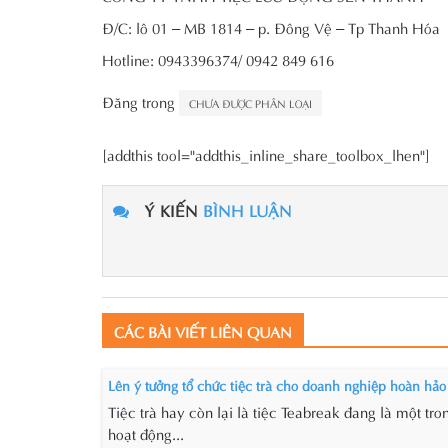
Đ/C: lô 01 – MB 1814 – p. Đông Vệ – Tp Thanh Hóa
Hotline: 0943396374/ 0942 849 616
Đăng trong
CHƯA ĐƯỢC PHÂN LOẠI
[addthis tool="addthis_inline_share_toolbox_lhen"]
Ý KIẾN
BÌNH LUẬN
CÁC BÀI VIẾT LIÊN QUAN
Lên ý tưởng tổ chức tiệc trà cho doanh nghiệp hoàn hảo
Tiệc trà hay còn lại là tiệc Teabreak đang là một tr
hoạt động...