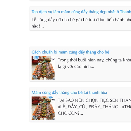
Top dịch vụ làm mâm cúng đầy tháng đẹp nhất ở Than
Lễ cúng đầy cữ cho bé gái bé trai được tiến hành nh
nào?...
Cách chuẩn bị mâm cúng đầy tháng cho bé
Trong thời buổi hiện nay, chúng ta kh
lạ gì với các hình...
Mâm cúng đầy tháng cho bé tại thanh hóa
TẠI SAO NÊN CHỌN TIỆC SEN THA
#LỄ_ĐẦY_CỮ , #ĐẦY_THÁNG , #TH
CHO CON?...