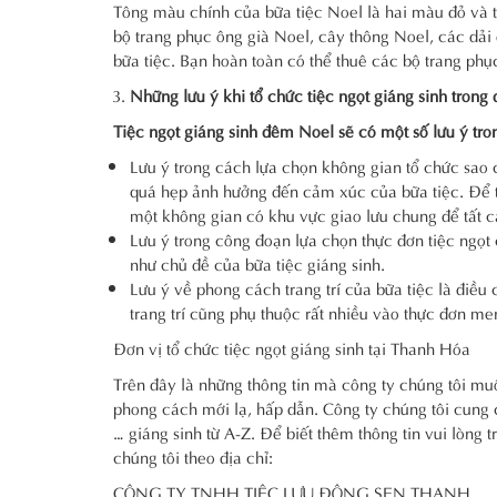
Tông màu chính của bữa tiệc Noel là hai màu đỏ và 
bộ trang phục ông già Noel, cây thông Noel, các dải 
bữa tiệc. Bạn hoàn toàn có thể thuê các bộ trang ph
Những lưu ý khi tổ chức tiệc ngọt giáng sinh tron
Tiệc ngọt giáng sinh đêm Noel sẽ có một số lưu ý tron
Lưu ý trong cách lựa chọn không gian tổ chức sao 
quá hẹp ảnh hưởng đến cảm xúc của bữa tiệc. Để tổ
một không gian có khu vực giao lưu chung để tất 
Lưu ý trong công đoạn lựa chọn thực đơn tiệc ngọt
như chủ đề của bữa tiệc giáng sinh.
Lưu ý về phong cách trang trí của bữa tiệc là điều
trang trí cũng phụ thuộc rất nhiều vào thực đơn m
Đơn vị tổ chức tiệc ngọt giáng sinh tại Thanh Hóa
Trên đây là những thông tin mà công ty chúng tôi muố
phong cách mới lạ, hấp dẫn. Công ty chúng tôi cung cấp 
… giáng sinh từ A-Z. Để biết thêm thông tin vui lòng 
chúng tôi theo địa chỉ:
CÔNG TY TNHH TIỆC LƯU ĐỘNG SEN THANH