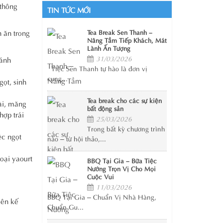
 thông
TIN TỨC MỚI
 ăn trong
Tea Break Sen Thanh –
Nâng Tầm Tiếp Khách, Mát
Lành Ấn Tượng
31/03/2026
bánh
Tiệc Sen Thanh tự hào là đơn vị
cung...
gọt, sinh
Tea break cho các sự kiện
oài, măng
bất động sản
hợp trái
25/03/2026
Trong bất kỳ chương trình
ệc ngọt
nào – từ hội thảo,...
oại yaourt
BBQ Tại Gia – Bữa Tiệc
Nướng Trọn Vị Cho Mọi
Cuộc Vui
11/03/2026
BBQ Tại Gia – Chuẩn Vị Nhà Hàng,
lên kế
Chuẩn Gu...