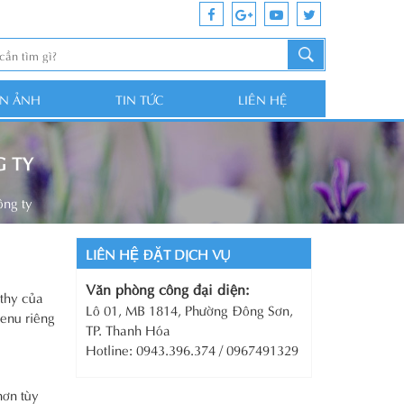
ỆN ẢNH
TIN TỨC
LIÊN HỆ
G TY
ông ty
LIÊN HỆ ĐẶT DỊCH VỤ
Văn phòng công đại diện:
lthy của
Lô 01, MB 1814, Phường Đông Sơn,
menu riêng
TP. Thanh Hóa
Hotline: 0943.396.374 / 0967491329
hơn tùy