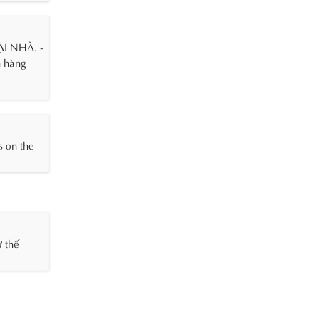
I NHÀ. -
ch hàng
s on the
ư thế