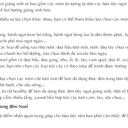
gọt giáng sinh sẽ bao gồm các món ăn tương tự như các bữa tiệc ngọt
ề hơi hướng giáng sinh hơn.
 nhiều sự lựa chọn khác nhau, bạn có thể tham khảo lựa chọn các món
ang, bánh ngọt kem bơ trắng, bánh ngọt bông lan lá dứa thơm phức, 
chi phô mai ngọt ngào….
các loại đồ uống sau như nước dưa hấu tươi mát, nước dâu tây chua n
ua chanh leo bổ dưỡng, sữa chua đánh đá socola béo ngậy.
oel gồm có dưa hấu, dưa gang, nho, ổi, lê, táo, cam quýt, dưa lê, x
họn, bạn nên chọn các loại trái cây có theo mùa để tránh được trường 
lựa chọn các món chè tươi mát để làm đa dạng thực đơn trong bữa ti
hè bưởi, chè sầu riêng,…
ăn rất healthy để làm đa dạng thực đơn tiệc ngọt giáng sinh. Một số l
p cẩm nhiều tầng, yaourt hỗn hợp trái cây tươi cam, táo, sữa chua,…
 trong đêm Noel
là điểm nhấn quan trọng giúp cho bữa tiệc nên bạn phải cân nhắc để 