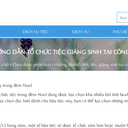
DỊCH VỤ TIỆC
DỊCH VỤ
THƯ VI
NG DẪN TỔ CHỨC TIỆC GIÁNG SINH TẠI CÔN
g chủ
Chưa được phân loại
Hướng dẫn tổ chức tiệc giáng sinh tại c
hy trong đêm Noel
chức tiệc trong đêm Noel đang được lựa chọn khá nhiều bởi tính hea
 lựa chọn đặc biệt dành cho bữa tiệc này, bạn có thể lựa chọn những 
4/12 hàng năm, một số bữa tiệc sẽ được tổ chức sớm hơn hoặc muộn 