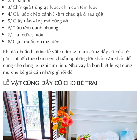
3/ Chín quả trứng gà luộc, chín con tôm luộc
4/ Gà luộc chéo cánh ( kèm cháo gà & rau gỏi)
5/ Giấy tiền vàng mã cúng Mụ
6/ Trầu têm cánh phượng
7/ Trà, nước, rượu
8/ Gạo, muối, nhang, đèn…
Khi đã chuẩn bị được lễ vật có trong mâm cúng đầy cữ của bé
gái. Thì tiếp theo bạn nên chuẩn bị những lời khấn văn khấn để
cúng cho đúng lễ nghi tâm linh. Như vậy là bạn biết lễ vật cúng
mụ cho bé gái cần những gì rồi đó.
LỄ VẬT CÚNG ĐẦY CỮ CHO BÉ TRAI