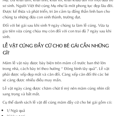
sơ sinh. Người Việt thờ cúng Mụ như là môt phong tục đẹp lâu đời.
Được kế thừa và phát triển, tri ân cảm tạ đấng thần linh ban cho
chúng ta những đứa con sinh thành, trường đạt.
Đối với bé gái sau khi sinh 9 ngày chúng ta làm lễ cúng. Vừa tạ
gia tiên vừa cúng chúa mụ còn đối với con trai đủ 7 ngày sau khi
sinh.
LỄ VẬT CÚNG ĐẦY CỮ CHO BÉ GÁI CẦN NHỮNG
GÌ?
Mâm lễ vật này được bày biện trên mâm cỗ trước ban thờ lớn
trong nhà, cách bày trí theo hướng “ Đông bình tây quả”. Lễ vật
phải được xếp đẹp mắt và cân đối. Càng xếp cân đối thì các bé
sẽ càng được nhiều điều may mắn.
Lễ vật ngày càng được chăm chút tỉ mỹ nên mâm cúng nhìn rất
sang trọng và bắt mắt.
Cụ thể danh sách lễ vật đồ cúng mâm đầy cữ cho bé gái gồm có:
1/ Ngũ quả
2/ Hoa tươi