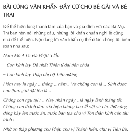
BÀI CÚNG VĂN KHẤN ĐẦY CỮ CHO BÉ GÁI VÀ BÉ
TRAI
Để thể hiện lòng thành tâm của bạn và gia đình với các Bà Mụ.
Thì bạn nên nói những câu, những lời khấn chuẩn nghi lễ cũng
như để thể hiện. Nội dung lời văn khấn cụ thể được chúng tôi biên
soạn như sau:
Nam Mô A Di Đà Phật! 3 lần
– Con kính lạy Đệ nhất Thiên tỉ đại tiên chúa
– Con kính lạy Thập nhị bộ Tiên nương
Hôm nay là ngày … tháng … năm… Vợ chồng con là … Sinh được
con (trai, gái) đặt tên là …
Chúng con ngụ tại : … Nay nhân ngày …là ngày lành tháng tốt.
Chúng con thành tâm sửa biện hương hoa lễ vật và các thứ cúng
dâng bày lên trước án, trước bàn tọa chư vị Tôn thân kính cẩn tâu
trình :
Nhờ ơn thập phương chư Phật, chư vị Thánh hiền, chư vị Tiên Bà,