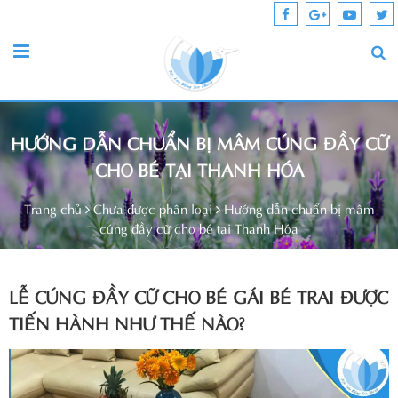
HƯỚNG DẪN CHUẨN BỊ MÂM CÚNG ĐẦY CỮ
CHO BÉ TẠI THANH HÓA
Trang chủ
Chưa được phân loại
Hướng dẫn chuẩn bị mâm
cúng đầy cữ cho bé tại Thanh Hóa
LỄ CÚNG ĐẦY CỮ CHO BÉ GÁI BÉ TRAI ĐƯỢC
TIẾN HÀNH NHƯ THẾ NÀO?