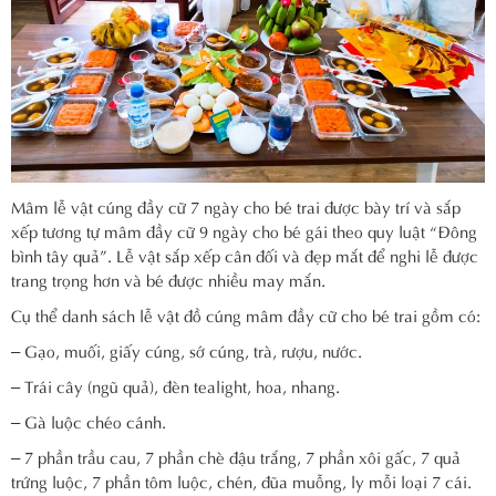
Mâm lễ vật cúng đầy cữ 7 ngày cho bé trai được bày trí và sắp
xếp tương tự mâm đầy cữ 9 ngày cho bé gái theo quy luật “Đông
bình tây quả”. Lễ vật sắp xếp cân đối và đẹp mắt để nghi lễ được
trang trọng hơn và bé được nhiều may mắn.
Cụ thể danh sách lễ vật đồ cúng mâm đầy cữ cho bé trai gồm có:
– Gạo, muối, giấy cúng, sớ cúng, trà, rượu, nước.
– Trái cây (ngũ quả), đèn tealight, hoa, nhang.
– Gà luộc chéo cánh.
– 7 phần trầu cau, 7 phần chè đậu trắng, 7 phần xôi gấc, 7 quả
trứng luộc, 7 phần tôm luộc, chén, đũa muỗng, ly mỗi loại 7 cái.