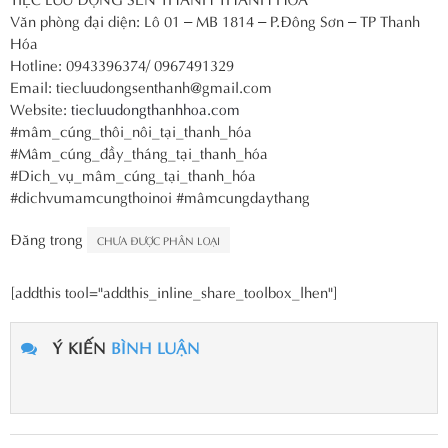
Văn phòng đại diện: Lô 01 – MB 1814 – P.Đông Sơn – TP Thanh
Hóa
Hotline: 0943396374/ 0967491329
Email: tiecluudongsenthanh@gmail.com
Website:
tiecluudongthanhhoa.com
#mâm_cúng_thôi_nôi_tại_thanh_hóa
#Mâm_cúng_đầy_tháng_tại_thanh_hóa
#Dich_vụ_mâm_cúng_tại_thanh_hóa
#dichvumamcungthoinoi #mâmcungdaythang
Đăng trong
CHƯA ĐƯỢC PHÂN LOẠI
[addthis tool="addthis_inline_share_toolbox_lhen"]
Ý KIẾN
BÌNH LUẬN