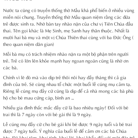
Nước ta cũng có truyền thống thờ Mẫu khá phổ biến ở nhiều vùng
miền nói chung. Truyền thống thờ Mẫu quan niệm rằng các đứa
trẻ được sinh ra. Nhờ bàn tay nhào nặn của chư vị Tiên Chúa đầu
thai. Tên gọi khác là Mẹ Sinh, mẹ Sanh hay thân thuộc. Nhất là
mười hai bà mụ và một vị Chúa Thiên thai cùng với ba Đức Ông (
theo quan niệm dân gian)
Mỗi bà mụ có trách nhiệm nhào nặn ra một bộ phận trên người
trẻ. Trẻ có lớn lên khỏe mạnh hay ngoan ngoãn cũng là nhờ ơn
các bà.
Chính vì lẽ đó mà vào dịp trẻ thôi nôi hay đầy tháng thì cả gia
đình của trẻ. Sẽ cùng nhau tổ chức một buổi lễ cúng mụ cảm tạ.
Riêng lễ cúng mụ đầy cữ cũng là dịp để cả nhà mong các bà phù
hộ cho bé mau cứng cáp, bình an …
Nhiều gia đình thắc mắc đầy cữ là bao nhiêu ngày? Đối với bé
trai thì là 7 ngày còn với bé gái thì là 9 ngày.
Lễ cúng mụ đầy cữ cho bé gái khi bé được 9 ngày tuổi và bé trai
được 7 ngày tuổi. Ý nghĩa của buổi lễ để cảm ơn các bà Chúa
Mụ. Đã khai tâm, khai tính, khai lời, khai khẩu đối với một đứa trẻ