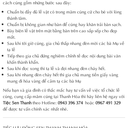
cách cúng gồm những bước sau đây:
Chuẩn bị đầy đủ lễ vật có trong mâm cúng cữ cho bé với lòng
thành tâm.
Chuẩn bị không gian như bàn để cúng hay khăn trải bàn sạch.
Bày biện lễ vật trên mặt bằng bàn trên cao sắp sếp cho đẹp
mắt.
Sau khi tới giờ cúng, gia chủ thắp nhang đèn mời các bà Mụ về
tạ lễ
Tiếp theo gia chủ đứng nghiêm chỉnh tề đọc nội dung bài văn
khấn thành khẩn.
Sau khi đọc xong thì tạ lễ và đợi nhang đèn cháy hết.
Sau khi nhang đèn cháy hết thì gia chủ mang tiền giấy vàng
mang đi hóa vàng để cảm tạ các bà Mụ
Nếu bạn và gia đình có thắc mắc hay tư vấn về việc tổ chức lễ
cúng, cung cấp mâm cúng tại Thanh Hóa thì hãy liên hệ ngay với
Tiệc Sen Thanh
theo Hotline:
0943 396 374
hoặc
0967 491 329
để được tư vấn chính xác nhất nhé.
TIỆC LƯU ĐỘNG SEN THANH THANH HÓA