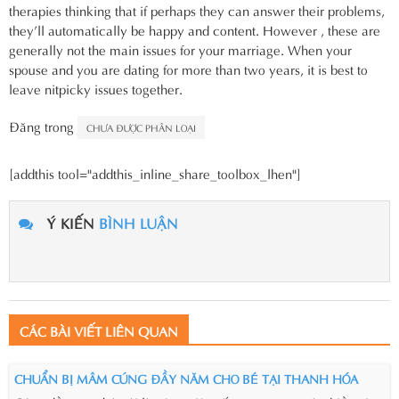
therapies thinking that if perhaps they can answer their problems,
they’ll automatically be happy and content. However , these are
generally not the main issues for your marriage. When your
spouse and you are dating for more than two years, it is best to
leave nitpicky issues together.
Đăng trong
CHƯA ĐƯỢC PHÂN LOẠI
[addthis tool="addthis_inline_share_toolbox_lhen"]
Ý KIẾN
BÌNH LUẬN
CÁC BÀI VIẾT LIÊN QUAN
CHUẨN BỊ MÂM CÚNG ĐẦY NĂM CHO BÉ TẠI THANH HÓA