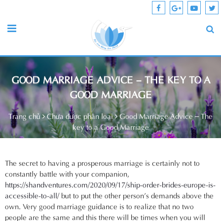
GOOD MARRIAGE ADVICE – THE KEY TO A
GOOD MARRIAGE
Trang chủ
Chưa được phân loại
Good Marriage Advice – The
key to a Good Marriage
The secret to having a prosperous marriage is certainly not to
constantly battle with your companion,
https://shandventures.com/2020/09/17/ship-order-brides-europe-is-
accessible-to-all/
but to put the other person’s demands above the
own. Very good marriage guidance is to realize that no two
people are the same and this there will be times when you will