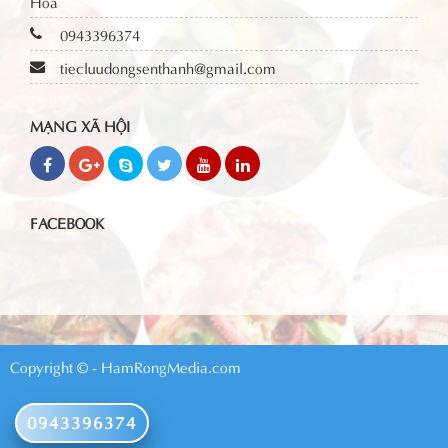
Hóa
0943396374
tiecluudongsenthanh@gmail.com
MẠNG XÃ HỘI
FACEBOOK
Copyright © - HamRongMedia.com
0943396374