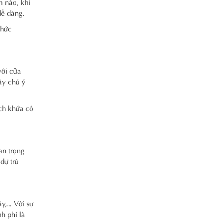
m nào, khi
dễ dàng.
chức
với cửa
ãy chú ý
ách khứa có
an trọng
dự trù
ây,… Với sự
h phí là