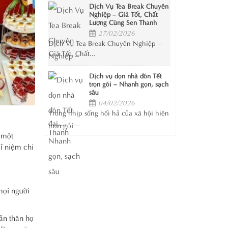
Dịch Vụ Tea Break Chuyên
Nghiệp – Giá Tốt, Chất
Lượng Cùng Sen Thanh
27/02/2026
Dịch Vụ Tea Break Chuyên Nghiệp –
Giá Tốt, Chất...
Dịch vụ dọn nhà đón Tết
trọn gói – Nhanh gọn, sạch
sâu
04/02/2026
Trong nhịp sống hối hả của xã hội hiện
đại,...
 một
ỉ niệm chi
 mọi người
ản thân họ