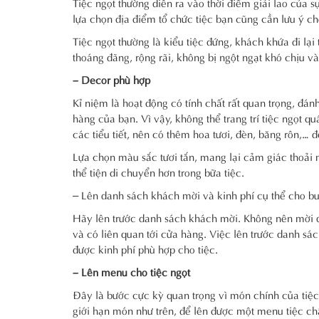
Tiệc ngọt thường diễn ra vào thời điểm giải lao của s
lựa chọn địa điểm tổ chức tiệc bạn cũng cần lưu ý chọ
Tiệc ngọt thường là kiểu tiệc đứng, khách khứa đi lạ
thoáng đãng, rộng rãi, không bị ngột ngạt khó chịu v
– Decor phù hợp
Kỉ niệm là hoạt động có tính chất rất quan trọng, đá
hàng của bạn. Vì vậy, không thể trang trí tiệc ngọt q
các tiểu tiết, nên có thêm hoa tươi, đèn, băng rôn,… để
Lựa chọn màu sắc tươi tắn, mang lại cảm giác thoải 
thể tiện di chuyển hơn trong bữa tiệc.
– Lên danh sách khách mời và kinh phí cụ thể cho buổ
Hãy lên trước danh sách khách mời. Không nên mời q
và có liên quan tới cửa hàng. Việc lên trước danh sá
được kinh phí phù hợp cho tiệc.
– Lên menu cho tiệc ngọt
Đây là bước cực kỳ quan trọng vì món chính của tiệc 
giới hạn món như trên, để lên được một menu tiệc ch