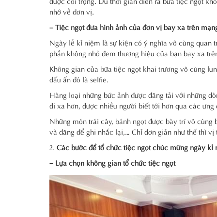
được coi trọng. Dù thời gian diễn ra bữa tiệc ngọt 
nhớ về đơn vị.
– Tiệc ngọt đưa hình ảnh của đơn vị bay xa trên mạn
Ngày lễ kỉ niệm là sự kiện có ý nghĩa vô cùng quan t
phần không nhỏ đem thương hiệu của bạn bay xa trê
Không gian của bữa tiệc ngọt khai trương vô cùng lun
dấu ấn đó là selfie.
Hàng loại những bức ảnh được đăng tải với những dòng
đi xa hơn, được nhiều người biết tới hơn qua các ưng
Những món trái cây, bánh ngọt được bày trí vô cùng 
và đăng để ghi nhắc lại,… Chỉ đơn giản như thế thì vị 
Các bước để tổ chức tiệc ngọt chúc mừng ngày kỉ
– Lựa chọn không gian tổ chức tiệc ngọt