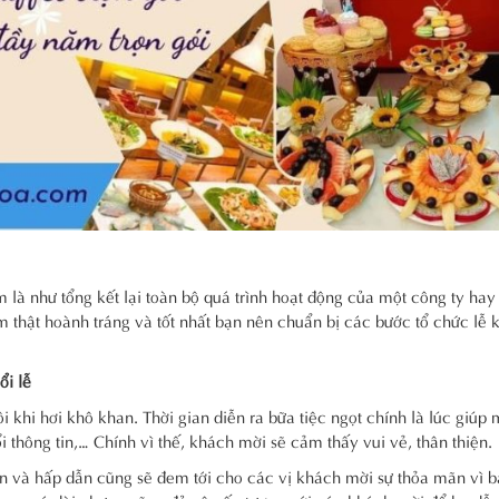
m là như tổng kết lại toàn bộ quá trình hoạt động của một công ty hay
 thật hoành tráng và tốt nhất bạn nên chuẩn bị các bước tổ chức lễ k
ổi lễ
i khi hơi khô khan. Thời gian diễn ra bữa tiệc ngọt chính là lúc giúp
i thông tin,… Chính vì thế, khách mời sẽ cảm thấy vui vẻ, thân thiện.
on và hấp dẫn cũng sẽ đem tới cho các vị khách mời sự thỏa mãn vì b