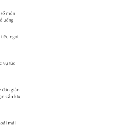
n số món
đồ uống
 tiệc ngọt
c vụ túc
ẹ đơn giản
ạn cần lưu
hoải mái