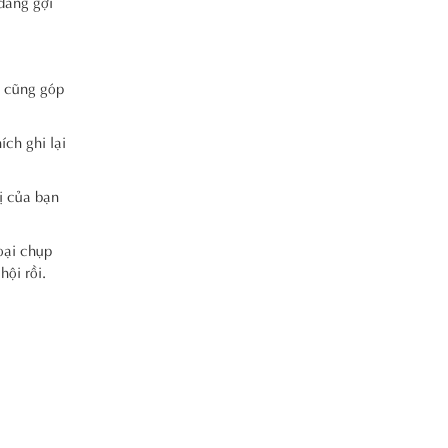
dàng gợi
y cũng góp
ch ghi lại
ị của bạn
oại chụp
hội rồi.