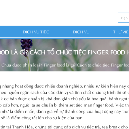
DỊCH VỤ TIỆC
DỊCH VỤ
THƯ VI
OOD LÀ GÌ? CÁCH TỔ CHỨC TIỆC FINGER FOOD
Chưa được phân loại
Finger food là gì? Cách tổ chức tiệc Finger f
ong những hoạt động được nhiều doanh nghiệp, nhiều sự kiện hiện nay 
 theo nguồn ngân sách của các đơn vị và tính chất chương trình thì sẽ
ak cơ bản được chuẩn bị khá đơn giản chủ yếu là hoa quả, bánh ngọt
cấp hơn, người ta sẽ chuẩn bị thêm set tiệc mặn finger food. Việc thi
gần như là điểm nhấn, đánh giá về sự thành công của hoạt động này tro
 sẽ là điểm cộng rất lớn cho sự kiện của bạn.
tín tại Thanh Hóa, chúng tôi cung cấp dịch vụ tiệc trà, tea break cho