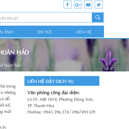
ỆN ẢNH
TIN TỨC
LIÊN HỆ
 HOÀN HẢO
ood hoàn hảo
LIÊN HỆ ĐẶT DỊCH VỤ
chú trọng
 có những
Văn phòng công đại diện:
 và đồ
Lô 01, MB 1814, Phường Đông Sơn,
ết kế,
TP. Thanh Hóa
ng mắt
Hotline: 0943.396.374 / 0967491329
 các