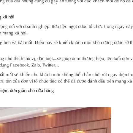
không quá dài nhưng cũng đủ gây ấn tượng với các khách mời để họ dễ 
g xã hội
rọng đối với doanh nghiệp. Bữa tiệc ngọt được tổ chức trong ngày nà
n mạng xã hội.
g linh và bắt mắt. Điều này sẽ khiến khách mời khó cưỡng được sở thí
 chú thích thú vị, đặc biệt,…sẽ giúp đem thương hiệu, tên tuổi đơn v
 dụng Facebook, Zalo, Twitter,…
bắt mắt sẽ khiến cho khách mời không thể chần chờ, rút ngay điện th
trí, tên của đơn vị tổ chức tiệc có thể đã được đánh dấu trên mạng xã 
 niệm đơn giản cho cửa hàng