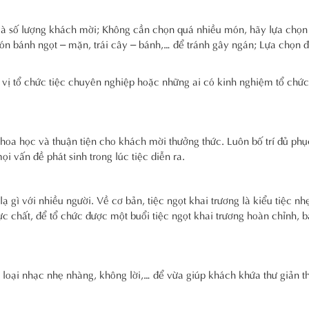
hí và số lượng khách mời; Không cần chọn quá nhiều món, hãy lựa chọ
ón bánh ngọt – mặn, trái cây – bánh,… để tránh gây ngán; Lựa chọn 
 vị tổ chức tiệc chuyên nghiệp hoặc những ai có kinh nghiệm tổ chức
oa học và thuận tiện cho khách mời thưởng thức. Luôn bố trí đủ phụ
i vấn đề phát sinh trong lúc tiệc diễn ra.
ạ gì với nhiều người. Về cơ bản, tiệc ngọt khai trương là kiểu tiệc nh
c chất, để tổ chức được một buổi tiệc ngọt khai trương hoàn chỉnh, b
 loại nhạc nhẹ nhàng, không lời,… để vừa giúp khách khứa thư giản t