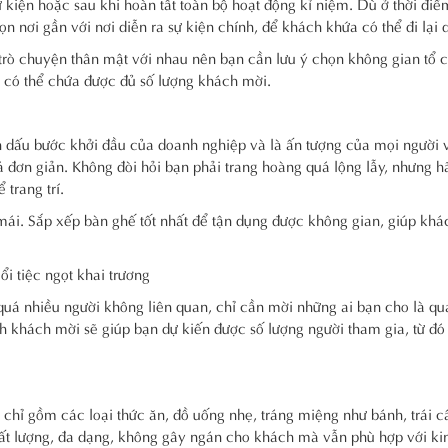
ự kiện hoặc sau khi hoàn tất toàn bộ hoạt động kỉ niệm. Dù ở thời điể
n nơi gần với nơi diễn ra sự kiện chính, để khách khứa có thể đi lại 
i trò chuyện thân mật với nhau nên bạn cần lưu ý chọn không gian tổ 
à có thể chứa được đủ số lượng khách mời.
nh dấu bước khởi đầu của doanh nghiệp và là ấn tượng của mọi người 
uá đơn giản. Không đòi hỏi bạn phải trang hoàng quá lộng lẫy, nhưng h
 trang trí.
mái. Sắp xếp bàn ghế tốt nhất để tận dụng được không gian, giúp kh
i tiệc ngọt khai trương
uá nhiều người không liên quan, chỉ cần mời những ai bạn cho là qu
ch khách mời sẽ giúp bạn dự kiến được số lượng người tham gia, từ đó 
chỉ gồm các loại thức ăn, đồ uống nhẹ, tráng miệng như bánh, trái c
ất lượng, đa dạng, không gây ngán cho khách mà vẫn phù hợp với kin