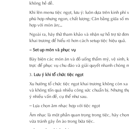
không hề dễ.
Khi lên menu tiệc ngọt, lưu ý: luôn dựa trên kinh p
phù hợp nhưng ngon, chất lượng; Cân bằng giữa số m
hợp với món ăn;…
Ngoài ra, hãy thử tham khảo và nhận sự hỗ trợ từ đơn
khai trương để hiểu rõ hơn cách setup tiệc hiệu quả.
– Set up món và phục vụ
Bày biện các món ăn và đồ uống thẩm mỹ, vệ sinh, kh
trực để phục vụ chu đáo và giải quyết nhanh chóng mọ
Lưu ý khi tổ chức tiệc ngọt
Xu hướng tổ chức tiệc ngọt khai trương không còn xa l
và không tốn quá nhiều công sức chuẩn bị. Nhưng thự
ý nhiều vấn đề, cụ thể như sau.
– Lựa chọn âm nhạc hợp với tiệc ngọt
Âm nhạc là một phần quan trọng trong tiệc, hãy chọn
vừa tránh gây ồn ào trong bữa tiệc.