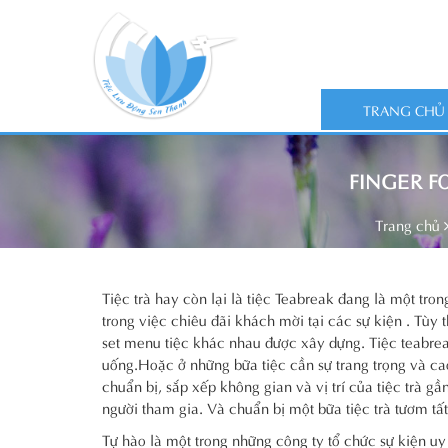
TRANG CHỦ
FINGER F
Trang chủ
Tiệc trà hay còn lại là tiệc Teabreak đang là một tr
trong việc chiêu đãi khách mời tại các sự kiện . Tùy
set menu tiệc khác nhau được xây dựng. Tiệc teabre
uống.Hoặc ở những bữa tiệc cần sự trang trọng và cao 
chuẩn bị, sắp xếp không gian và vị trí của tiệc trà 
người tham gia. Và chuẩn bị một bữa tiệc trà tươm tất
Tự hào là một trong những công ty tổ chức sự kiện uy 