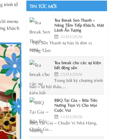
 trình tổ
TIN TỨC MỚI
Tea Break Sen Thanh –
 Với menu
Nâng Tầm Tiếp Khách, Mát
hững khách
Lành Ấn Tượng
31/03/2026
Tiệc Sen Thanh tự hào là đơn vị
cung...
Tea break cho các sự kiện
bất động sản
25/03/2026
Trong bất kỳ chương trình
nào – từ hội thảo,...
BBQ Tại Gia – Bữa Tiệc
Nướng Trọn Vị Cho Mọi
Cuộc Vui
11/03/2026
BBQ Tại Gia – Chuẩn Vị Nhà Hàng,
Chuẩn Gu...