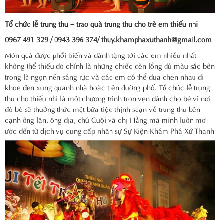
Tổ chức lễ trung thu
– trao quà trung thu cho trẻ em thiếu nhi
0967 491 329 / 0943 396 374/ thuy.khamphaxuthanh@gmail.com
Món quà được phổi biến và dành tặng tới các em nhiều nhất
không thể thiếu đó chính là những chiếc đèn lồng đủ màu sắc bên
trong là ngọn nến sáng rực và các em có thể đua chen nhau đi
khoe đèn xung quanh nhà hoặc trên đường phố.
Tổ chức lễ trung
thu
cho thiếu nhi là một chương trình trọn vẹn dành cho bé vì nơi
đó bé sẽ thưởng thức một bữa tiệc thịnh soạn về trung thu bên
cạnh ông lân, ông địa, chú Cuội và chị Hằng mà mình luôn mơ
ước đến từ dịch vụ cung cấp nhân sự Sự Kiện Khám Phá Xứ Thanh