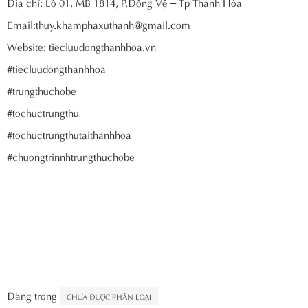
Địa chỉ: Lô 01, MB 1814, P.Đông Vệ – Tp Thanh Hóa
Email:thuy.khamphaxuthanh@gmail.com
Website: tiecluudongthanhhoa.vn
#tiecluudongthanhhoa
#trungthuchobe
#tochuctrungthu
#tochuctrungthutaithanhhoa
#chuongtrinnhtrungthuchobe
Đăng trong
CHƯA ĐƯỢC PHÂN LOẠI