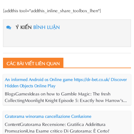
[addthis tool="addthis_inline_share_toolbox_lhen"]
Ý KIẾN
BÌNH LUẬN
CÁC BÀI VIẾT LIÊN QUAN
An informed Android os Online game https://dr-bet.co.uk/ Discover
Hidden Objects Online Play
BlogsGamesIdeas on how to Gamble Magic: The fresh
CollectingMoonlight Knight Episode 5: Exactly how Harrow's...
Gratorama winorama cancellazione Confusione
ContentGratorama Recensione: Gratifica Addirittura
PromozioniUna Esame critico Di Gratorama: È Certo?