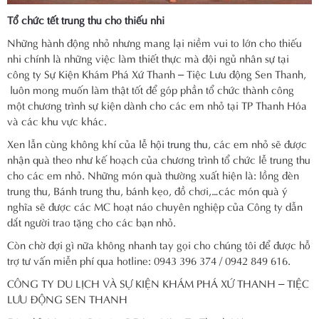
Tổ chức tết trung thu cho thiếu nhi
Những hành động nhỏ nhưng mang lại niềm vui to lớn cho thiếu
nhi chính là những việc làm thiết thực mà đội ngủ nhân sự tại
công ty Sự Kiện Khám Phá Xứ Thanh – Tiệc Lưu động Sen Thanh,
luôn mong muốn làm thật tốt để góp phần tổ chức thành công
một chương trình sự kiện dành cho các em nhỏ tại TP Thanh Hóa
và các khu vực khác.
Xen lẫn cùng không khí của
lễ hội trung thu
, các em nhỏ sẽ được
nhận quà theo như kế hoạch của chương trình tổ chức lễ trung thu
cho các em nhỏ. Những món quà thường xuất hiện là: lồng đèn
trung thu, Bánh trung thu, bánh kẹo, đồ chơi,…các món quà ý
nghĩa sẽ được các MC hoạt náo chuyên nghiệp của Công ty dẫn
dắt người trao tặng cho các bạn nhỏ.
Còn chờ đợi gì nữa không nhanh tay gọi cho chúng tôi để được hỗ
trợ tư vấn miễn phí qua hotline: 0943 396 374 / 0942 849 616.
CÔNG TY DU LỊCH VÀ SỰ KIỆN KHÁM PHÁ XỨ THANH – TIỆC
LƯU ĐỘNG SEN THANH