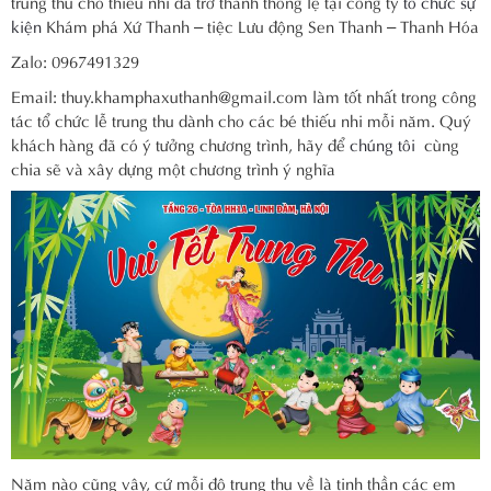
trung thu cho thiếu nhi đã trở thành thông lệ tại công ty
tổ chức sự
kiện
Khám phá Xứ Thanh – tiệc Lưu động Sen Thanh – Thanh Hóa
Zalo: 0967491329
Email: thuy.khamphaxuthanh@gmail.com làm tốt nhất trong công
tác tổ chức lễ trung thu dành cho các bé thiếu nhi mỗi năm. Quý
khách hàng đã có ý tưởng chương trình, hãy để
chúng tôi
cùng
chia sẽ và xây dựng một chương trình ý nghĩa
Năm nào cũng vậy, cứ mỗi độ trung thu về là tinh thần các em